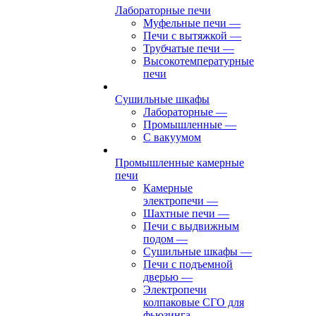
Лабораторные печи
Муфельные печи
—
Печи с вытяжкой
—
Трубчатые печи
—
Высокотемпературные
печи
Сушильные шкафы
Лабораторные
—
Промышленные
—
С вакуумом
Промышленные камерные
печи
Камерные
электропечи
—
Шахтные печи
—
Печи с выдвижным
подом
—
Сушильные шкафы
—
Печи с подъемной
дверью
—
Электропечи
колпаковые СГО для
фьюзинга,