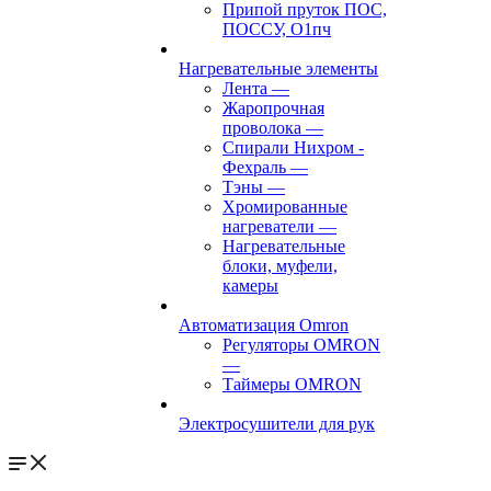
Припой пруток ПОС,
ПОССУ, О1пч
Нагревательные элементы
Лента
—
Жаропрочная
проволока
—
Спирали Нихром -
Фехраль
—
Тэны
—
Хромированные
нагреватели
—
Нагревательные
блоки, муфели,
камеры
Автоматизация Omron
Регуляторы OMRON
—
Таймеры OMRON
Электросушители для рук