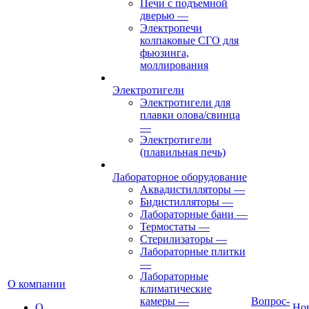
Печи с подъемной
дверью
—
Электропечи
колпаковые СГО для
фьюзинга,
моллирования
Электротигели
Электротигели для
плавки олова/свинца
—
Электротигели
(плавильная печь)
Лабораторное оборудование
Аквадистилляторы
—
Бидистилляторы
—
Лабораторные бани
—
Термостаты
—
Стерилизаторы
—
Лабораторные плитки
—
Лабораторные
О компании
климатические
камеры
—
Вопрос-
О
Но