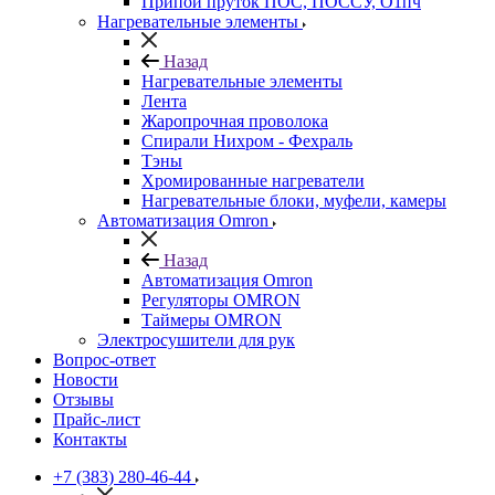
Припой пруток ПОС, ПОССУ, О1пч
Нагревательные элементы
Назад
Нагревательные элементы
Лента
Жаропрочная проволока
Спирали Нихром - Фехраль
Тэны
Хромированные нагреватели
Нагревательные блоки, муфели, камеры
Автоматизация Omron
Назад
Автоматизация Omron
Регуляторы OMRON
Таймеры OMRON
Электросушители для рук
Вопрос-ответ
Новости
Отзывы
Прайс-лист
Контакты
+7 (383) 280-46-44