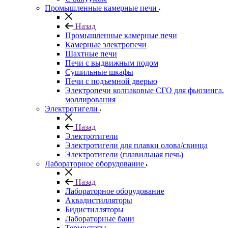
Промышленные камерные печи
Назад
Промышленные камерные печи
Камерные электропечи
Шахтные печи
Печи с выдвижным подом
Сушильные шкафы
Печи с подъемной дверью
Электропечи колпаковые СГО для фьюзинга,
моллирования
Электротигели
Назад
Электротигели
Электротигели для плавки олова/свинца
Электротигели (плавильная печь)
Лабораторное оборудование
Назад
Лабораторное оборудование
Аквадистилляторы
Бидистилляторы
Лабораторные бани
Термостаты