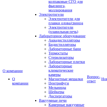
колпаковые СГО для
фьюзинга,
моллирования
Электротигели
Электротигели для
плавки олова/свинца
Электротигели
(плавильная печь)
Лабораторное оборудование
Аквадистилляторы
Бидистилляторы
Лабораторные бани
Термостаты
Стерилизаторы
Лабораторные плитки
Лабораторные
климатические
О компании
камеры
Вопрос-
О
Магнитные мешалки
Но
ответ
компании
Центрифуги
Мельницы
Шейкеры
Диспергаторы
Вакуумные печи
Камерные вакуумные