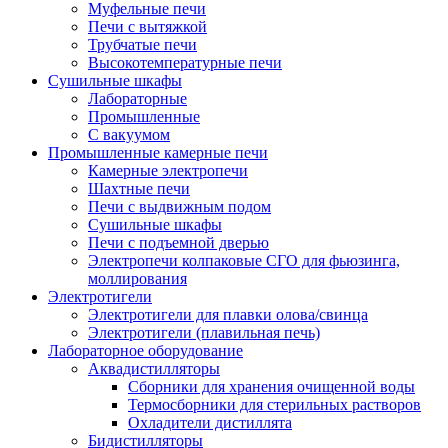
Муфельные печи
Печи с вытяжкой
Трубчатые печи
Высокотемпературные печи
Сушильные шкафы
Лабораторные
Промышленные
С вакуумом
Промышленные камерные печи
Камерные электропечи
Шахтные печи
Печи с выдвижным подом
Сушильные шкафы
Печи с подъемной дверью
Электропечи колпаковые СГО для фьюзинга,
моллирования
Электротигели
Электротигели для плавки олова/свинца
Электротигели (плавильная печь)
Лабораторное оборудование
Аквадистилляторы
Сборники для хранения очищенной воды
Термосборники для стерильных растворов
Охладители дистиллята
Бидистилляторы