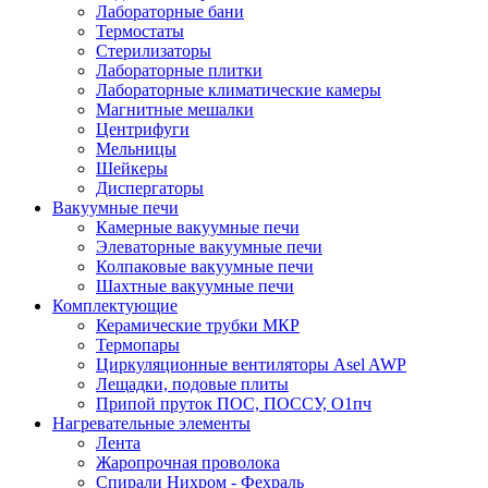
Лабораторные бани
Термостаты
Стерилизаторы
Лабораторные плитки
Лабораторные климатические камеры
Магнитные мешалки
Центрифуги
Мельницы
Шейкеры
Диспергаторы
Вакуумные печи
Камерные вакуумные печи
Элеваторные вакуумные печи
Колпаковые вакуумные печи
Шахтные вакуумные печи
Комплектующие
Керамические трубки МКР
Термопары
Циркуляционные вентиляторы Asel AWP
Лещадки, подовые плиты
Припой пруток ПОС, ПОССУ, О1пч
Нагревательные элементы
Лента
Жаропрочная проволока
Спирали Нихром - Фехраль