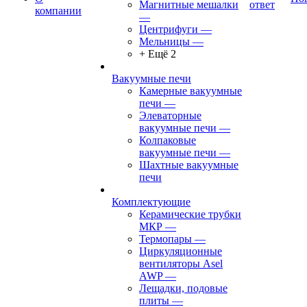
Магнитные мешалки
ответ
компании
—
Центрифуги
—
Мельницы
—
+ Ещё 2
Вакуумные печи
Камерные вакуумные
печи
—
Элеваторные
вакуумные печи
—
Колпаковые
вакуумные печи
—
Шахтные вакуумные
печи
Комплектующие
Керамические трубки
МКР
—
Термопары
—
Циркуляционные
вентиляторы Asel
AWP
—
Лещадки, подовые
плиты
—