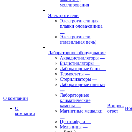
моллирования
Электротигели
Электротигели для
плавки олова/свинца
—
Электротигели
(плавильная печь)
Лабораторное оборудование
Аквадистилляторы
—
Бидистилляторы
—
Лабораторные бани
—
Термостаты
—
Стерилизаторы
—
Лабораторные плитки
—
Лабораторные
О компании
климатические
камеры
—
Вопрос-
О
Но
Магнитные мешалки
ответ
компании
—
Центрифуги
—
Мельницы
—