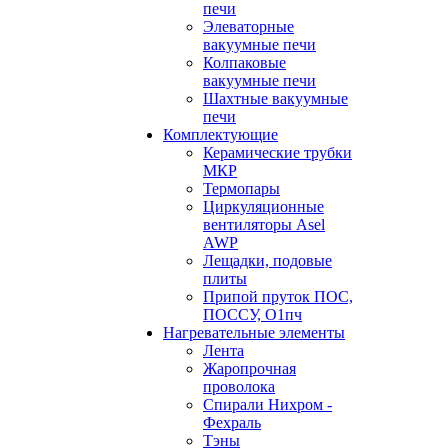
печи
Элеваторные
вакуумные печи
Колпаковые
вакуумные печи
Шахтные вакуумные
печи
Комплектующие
Керамические трубки
МКР
Термопары
Циркуляционные
вентиляторы Asel
AWP
Лещадки, подовые
плиты
Припой пруток ПОС,
ПОССУ, О1пч
Нагревательные элементы
Лента
Жаропрочная
проволока
Спирали Нихром -
Фехраль
Тэны