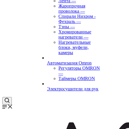
Лента
—
Жаропрочная
проволока
—
Спирали Нихром -
Фехраль
—
Тэны
—
Хромированные
нагреватели
—
Нагревательные
блоки, муфели,
камеры
Автоматизация Omron
Регуляторы OMRON
—
Таймеры OMRON
Электросушители для рук