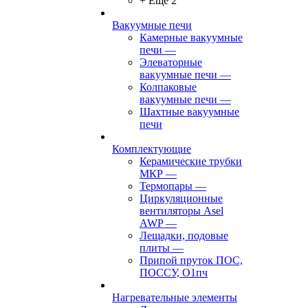
+ Ещё 2
Вакуумные печи
Камерные вакуумные
печи
—
Элеваторные
вакуумные печи
—
Колпаковые
вакуумные печи
—
Шахтные вакуумные
печи
Комплектующие
Керамические трубки
МКР
—
Термопары
—
Циркуляционные
вентиляторы Asel
AWP
—
Лещадки, подовые
плиты
—
Припой пруток ПОС,
ПОССУ, О1пч
Нагревательные элементы