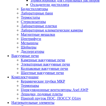
Термосборники для стерильных растворов
Охладители дистиллята
Бидистилляторы
Лабораторные бани
Термостаты
Стерилизаторы
Лабораторные плитки
Лабораторные климатические камеры
Магнитные мешалки
Центрифуги
Мельницы
Шейкеры
Диспергаторы
Вакуумные печи
Камерные вакуумные печи
Элеваторные вакуумные печи
Колпаковые вакуумные печи
Шахтные вакуумные печи
Комплектующие
Керамические трубки МКР
Термопары
Циркуляционные вентиляторы Asel AWP
Лещадки, подовые плиты
Припой пруток ПОС, ПОССУ, О1пч
Нагревательные элементы