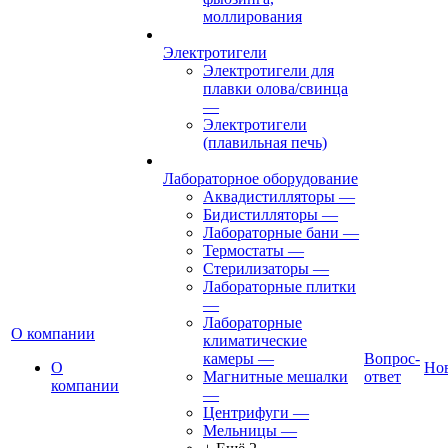
моллирования
Электротигели
Электротигели для
плавки олова/свинца
—
Электротигели
(плавильная печь)
Лабораторное оборудование
Аквадистилляторы
—
Бидистилляторы
—
Лабораторные бани
—
Термостаты
—
Стерилизаторы
—
Лабораторные плитки
—
Лабораторные
О компании
климатические
камеры
—
Вопрос-
О
Но
Магнитные мешалки
ответ
компании
—
Центрифуги
—
Мельницы
—