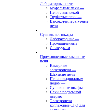
Лабораторные печи
Муфельные печи
—
Печи с вытяжкой
—
Трубчатые печи
—
Высокотемпературные
печи
Сушильные шкафы
Лабораторные
—
Промышленные
—
С вакуумом
Промышленные камерные
печи
Камерные
электропечи
—
Шахтные печи
—
Печи с выдвижным
подом
—
Сушильные шкафы
—
Печи с подъемной
дверью
—
Электропечи
колпаковые СГО для
фьюзинга,