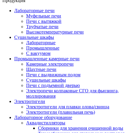
Продукция
Лабораторные печи
Муфельные печи
Печи с вытяжкой
Трубчатые печи
Высокотемпературные печи
Сушильные шкафы
Лабораторные
Промышленные
С вакуумом
Промышленные камерные печи
Камерные электропечи
Шахтные печи
Печи с выдвижным подом
Сушильные шкафы
Печи с подъемной дверью
Электропечи колпаковые СГО для фьюзинга,
моллирования
Электротигели
Электротигели для плавки олова/свинца
Электротигели (плавильная печь)
Лабораторное оборудование
Аквадистилляторы
Сборники для хранения очищенной воды