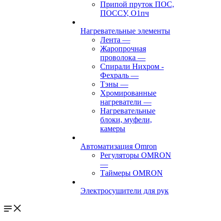
Припой пруток ПОС,
ПОССУ, О1пч
Нагревательные элементы
Лента
—
Жаропрочная
проволока
—
Спирали Нихром -
Фехраль
—
Тэны
—
Хромированные
нагреватели
—
Нагревательные
блоки, муфели,
камеры
Автоматизация Omron
Регуляторы OMRON
—
Таймеры OMRON
Электросушители для рук