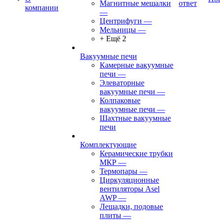
Магнитные мешалки
ответ
компании
—
Центрифуги
—
Мельницы
—
+ Ещё 2
Вакуумные печи
Камерные вакуумные
печи
—
Элеваторные
вакуумные печи
—
Колпаковые
вакуумные печи
—
Шахтные вакуумные
печи
Комплектующие
Керамические трубки
МКР
—
Термопары
—
Циркуляционные
вентиляторы Asel
AWP
—
Лещадки, подовые
плиты
—