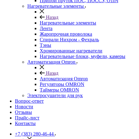
Припой пруток ПОС, ПОССУ, О1пч
Нагревательные элементы
Назад
Нагревательные элементы
Лента
Жаропрочная проволока
Спирали Нихром - Фехраль
Тэны
Хромированные нагреватели
Нагревательные блоки, муфели, камеры
Автоматизация Omron
Назад
Автоматизация Omron
Регуляторы OMRON
Таймеры OMRON
Электросушители для рук
Вопрос-ответ
Новости
Отзывы
Прайс-лист
Контакты
+7 (383) 280-46-44