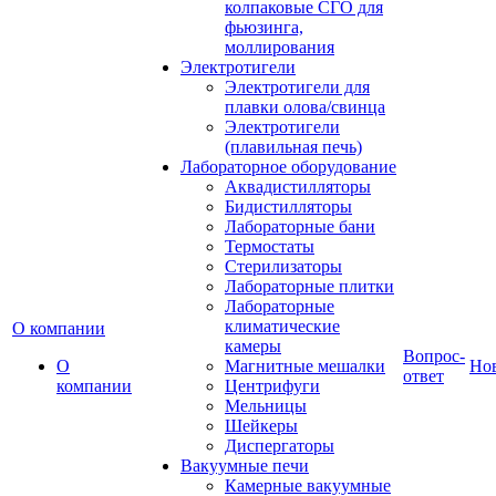
колпаковые СГО для
фьюзинга,
моллирования
Электротигели
Электротигели для
плавки олова/свинца
Электротигели
(плавильная печь)
Лабораторное оборудование
Аквадистилляторы
Бидистилляторы
Лабораторные бани
Термостаты
Стерилизаторы
Лабораторные плитки
Лабораторные
климатические
О компании
камеры
Вопрос-
О
Магнитные мешалки
Но
ответ
компании
Центрифуги
Мельницы
Шейкеры
Диспергаторы
Вакуумные печи
Камерные вакуумные