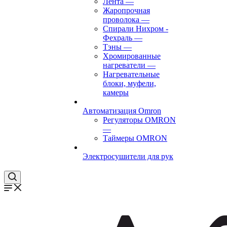
Лента
—
Жаропрочная
проволока
—
Спирали Нихром -
Фехраль
—
Тэны
—
Хромированные
нагреватели
—
Нагревательные
блоки, муфели,
камеры
Автоматизация Omron
Регуляторы OMRON
—
Таймеры OMRON
Электросушители для рук