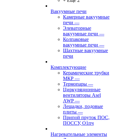
+ Ещё 2
Вакуумные печи
Камерные вакуумные
печи
—
Элеваторные
вакуумные печи
—
Колпаковые
вакуумные печи
—
Шахтные вакуумные
печи
Комплектующие
Керамические трубки
МКР
—
Термопары
—
Циркуляционные
вентиляторы Asel
AWP
—
Лещадки, подовые
плиты
—
Припой пруток ПОС,
ПОССУ, О1пч
Нагревательные элементы