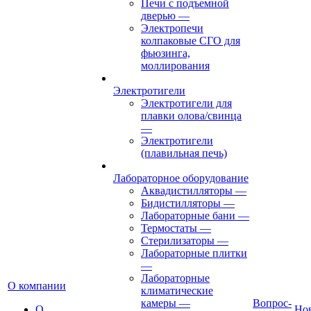
Печи с подъемной
дверью
—
Электропечи
колпаковые СГО для
фьюзинга,
моллирования
Электротигели
Электротигели для
плавки олова/свинца
—
Электротигели
(плавильная печь)
Лабораторное оборудование
Аквадистилляторы
—
Бидистилляторы
—
Лабораторные бани
—
Термостаты
—
Стерилизаторы
—
Лабораторные плитки
—
Лабораторные
О компании
климатические
камеры
—
Вопрос-
О
Но