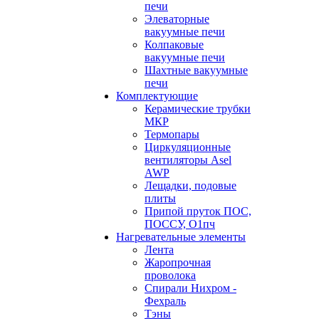
печи
Элеваторные
вакуумные печи
Колпаковые
вакуумные печи
Шахтные вакуумные
печи
Комплектующие
Керамические трубки
МКР
Термопары
Циркуляционные
вентиляторы Asel
AWP
Лещадки, подовые
плиты
Припой пруток ПОС,
ПОССУ, О1пч
Нагревательные элементы
Лента
Жаропрочная
проволока
Спирали Нихром -
Фехраль
Тэны