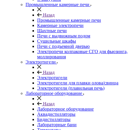
Промышленные камерные печи
Назад
Промышленные камерные печи
Камерные электропечи
Шахтные печи
Печи с выдвижным подом
Сушильные шкафы
Печи с подъемной дверью
Электропечи колпаковые СГО для фьюзинга,
моллирования
Электротигели
Назад
Электротигели
Электротигели для плавки олова/свинца
Электротигели (плавильная печь)
Лабораторное оборудование
Назад
Лабораторное оборудование
Аквадистилляторы
Бидистилляторы
Лабораторные бани
Термостаты