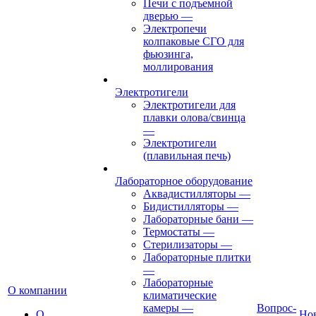
Печи с подъемной
дверью
—
Электропечи
колпаковые СГО для
фьюзинга,
моллирования
Электротигели
Электротигели для
плавки олова/свинца
—
Электротигели
(плавильная печь)
Лабораторное оборудование
Аквадистилляторы
—
Бидистилляторы
—
Лабораторные бани
—
Термостаты
—
Стерилизаторы
—
Лабораторные плитки
—
Лабораторные
О компании
климатические
камеры
—
Вопрос-
О
Но