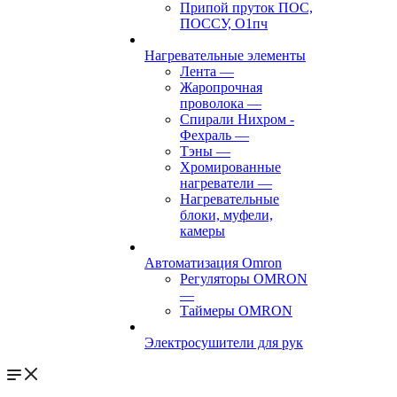
Припой пруток ПОС,
ПОССУ, О1пч
Нагревательные элементы
Лента
—
Жаропрочная
проволока
—
Спирали Нихром -
Фехраль
—
Тэны
—
Хромированные
нагреватели
—
Нагревательные
блоки, муфели,
камеры
Автоматизация Omron
Регуляторы OMRON
—
Таймеры OMRON
Электросушители для рук