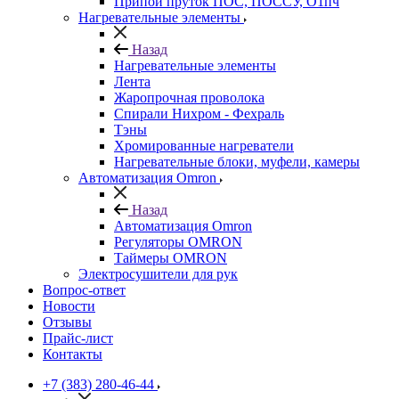
Припой пруток ПОС, ПОССУ, О1пч
Нагревательные элементы
Назад
Нагревательные элементы
Лента
Жаропрочная проволока
Спирали Нихром - Фехраль
Тэны
Хромированные нагреватели
Нагревательные блоки, муфели, камеры
Автоматизация Omron
Назад
Автоматизация Omron
Регуляторы OMRON
Таймеры OMRON
Электросушители для рук
Вопрос-ответ
Новости
Отзывы
Прайс-лист
Контакты
+7 (383) 280-46-44