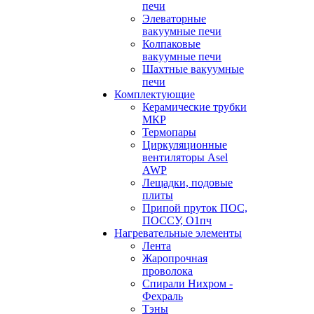
печи
Элеваторные
вакуумные печи
Колпаковые
вакуумные печи
Шахтные вакуумные
печи
Комплектующие
Керамические трубки
МКР
Термопары
Циркуляционные
вентиляторы Asel
AWP
Лещадки, подовые
плиты
Припой пруток ПОС,
ПОССУ, О1пч
Нагревательные элементы
Лента
Жаропрочная
проволока
Спирали Нихром -
Фехраль
Тэны