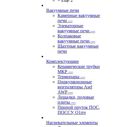
+ Ещё 2
Вакуумные печи
Камерные вакуумные
печи
—
Элеваторные
вакуумные печи
—
Колпаковые
вакуумные печи
—
Шахтные вакуумные
печи
Комплектующие
Керамические трубки
МКР
—
Термопары
—
Циркуляционные
вентиляторы Asel
AWP
—
Лещадки, подовые
плиты
—
Припой пруток ПОС,
ПОССУ, О1пч
Нагревательные элементы