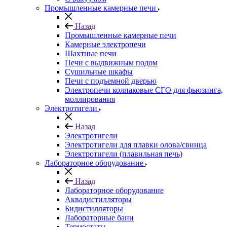
Промышленные камерные печи
Назад
Промышленные камерные печи
Камерные электропечи
Шахтные печи
Печи с выдвижным подом
Сушильные шкафы
Печи с подъемной дверью
Электропечи колпаковые СГО для фьюзинга,
моллирования
Электротигели
Назад
Электротигели
Электротигели для плавки олова/свинца
Электротигели (плавильная печь)
Лабораторное оборудование
Назад
Лабораторное оборудование
Аквадистилляторы
Бидистилляторы
Лабораторные бани
Термостаты