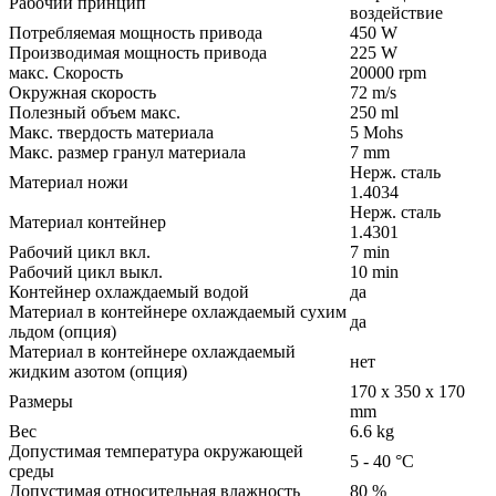
Рабочий принцип
воздействие
Потребляемая мощность привода
450 W
Производимая мощность привода
225 W
макс. Скорость
20000 rpm
Окружная скорость
72 m/s
Полезный объем макс.
250 ml
Макс. твердость материала
5 Mohs
Макс. размер гранул материала
7 mm
Нерж. сталь
Материал ножи
1.4034
Нерж. сталь
Материал контейнер
1.4301
Рабочий цикл вкл.
7 min
Рабочий цикл выкл.
10 min
Контейнер охлаждаемый водой
да
Материал в контейнере охлаждаемый сухим
да
льдом (опция)
Материал в контейнере охлаждаемый
нет
жидким азотом (опция)
170 x 350 x 170
Размеры
mm
Вес
6.6 kg
Допустимая температура окружающей
5 - 40 °C
среды
Допустимая относительная влажность
80 %