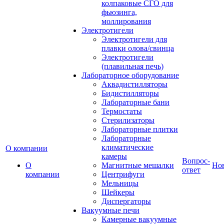
колпаковые СГО для
фьюзинга,
моллирования
Электротигели
Электротигели для
плавки олова/свинца
Электротигели
(плавильная печь)
Лабораторное оборудование
Аквадистилляторы
Бидистилляторы
Лабораторные бани
Термостаты
Стерилизаторы
Лабораторные плитки
Лабораторные
климатические
О компании
камеры
Вопрос-
О
Магнитные мешалки
Но
ответ
компании
Центрифуги
Мельницы
Шейкеры
Диспергаторы
Вакуумные печи
Камерные вакуумные