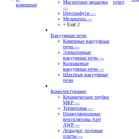
Магнитные мешалки
ответ
компании
—
Центрифуги
—
Мельницы
—
+ Ещё 2
Вакуумные печи
Камерные вакуумные
печи
—
Элеваторные
вакуумные печи
—
Колпаковые
вакуумные печи
—
Шахтные вакуумные
печи
Комплектующие
Керамические трубки
МКР
—
Термопары
—
Циркуляционные
вентиляторы Asel
AWP
—
Лещадки, подовые
плиты
—