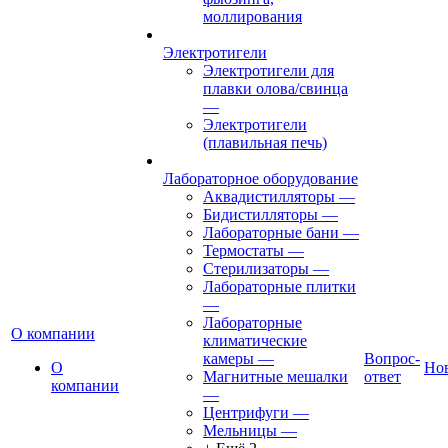
моллирования
Электротигели
Электротигели для
плавки олова/свинца
—
Электротигели
(плавильная печь)
Лабораторное оборудование
Аквадистилляторы
—
Бидистилляторы
—
Лабораторные бани
—
Термостаты
—
Стерилизаторы
—
Лабораторные плитки
—
Лабораторные
О компании
климатические
камеры
—
Вопрос-
О
Но
Магнитные мешалки
ответ
компании
—
Центрифуги
—
Мельницы
—