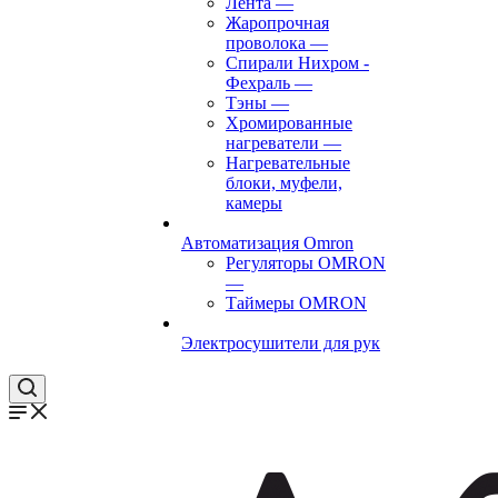
Лента
—
Жаропрочная
проволока
—
Спирали Нихром -
Фехраль
—
Тэны
—
Хромированные
нагреватели
—
Нагревательные
блоки, муфели,
камеры
Автоматизация Omron
Регуляторы OMRON
—
Таймеры OMRON
Электросушители для рук