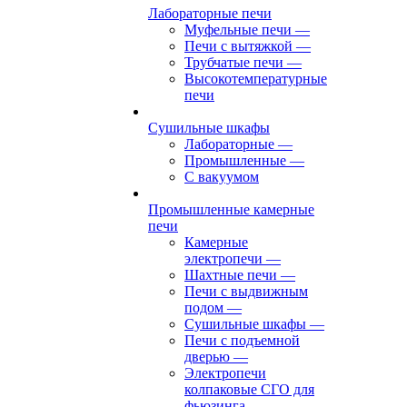
Лабораторные печи
Муфельные печи
—
Печи с вытяжкой
—
Трубчатые печи
—
Высокотемпературные
печи
Сушильные шкафы
Лабораторные
—
Промышленные
—
С вакуумом
Промышленные камерные
печи
Камерные
электропечи
—
Шахтные печи
—
Печи с выдвижным
подом
—
Сушильные шкафы
—
Печи с подъемной
дверью
—
Электропечи
колпаковые СГО для
фьюзинга,