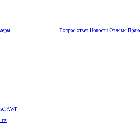
амеры
Вопрос-ответ
Новости
Отзывы
Прай
sel AWP
1пч