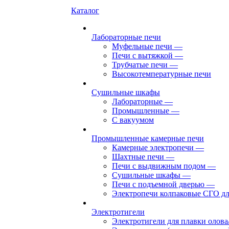
Каталог
Лабораторные печи
Муфельные печи
—
Печи с вытяжкой
—
Трубчатые печи
—
Высокотемпературные печи
Сушильные шкафы
Лабораторные
—
Промышленные
—
С вакуумом
Промышленные камерные печи
Камерные электропечи
—
Шахтные печи
—
Печи с выдвижным подом
—
Сушильные шкафы
—
Печи с подъемной дверью
—
Электропечи колпаковые СГО дл
Электротигели
Электротигели для плавки олова