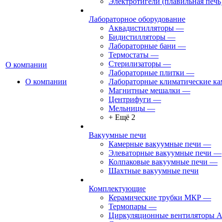
Электротигели (плавильная печь
Лабораторное оборудование
Аквадистилляторы
—
Бидистилляторы
—
Лабораторные бани
—
Термостаты
—
Стерилизаторы
—
О компании
Лабораторные плитки
—
О компании
Лабораторные климатические к
Магнитные мешалки
—
Центрифуги
—
Мельницы
—
+ Ещё 2
Вакуумные печи
Камерные вакуумные печи
—
Элеваторные вакуумные печи
—
Колпаковые вакуумные печи
—
Шахтные вакуумные печи
Комплектующие
Керамические трубки МКР
—
Термопары
—
Циркуляционные вентиляторы 