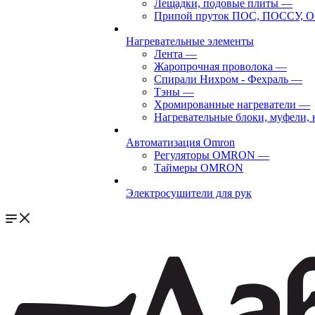
Лещадки, подовые плиты
—
Припой пруток ПОС, ПОССУ, О
Нагревательные элементы
Лента
—
Жаропрочная проволока
—
Спирали Нихром - Фехраль
—
Тэны
—
Хромированные нагреватели
—
Нагревательные блоки, муфели,
Автоматизация Omron
Регуляторы OMRON
—
Таймеры OMRON
Электросушители для рук