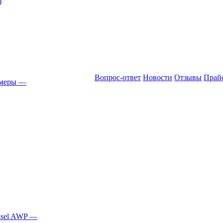
)
Вопрос-ответ
Новости
Отзывы
Прай
амеры
—
Asel AWP
—