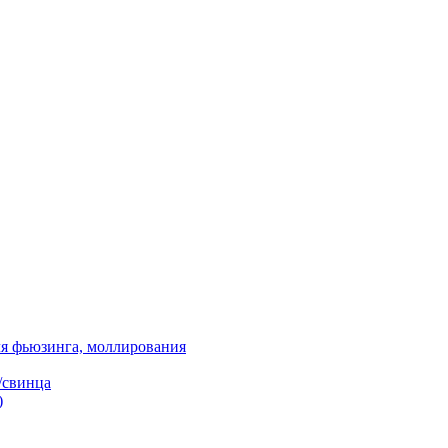
я фьюзинга, моллирования
/свинца
)