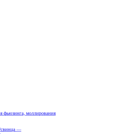
я фьюзинга, моллирования
/свинца
—