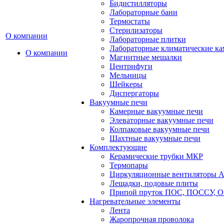
Бидистилляторы
Лабораторные бани
Термостаты
Стерилизаторы
О компании
Лабораторные плитки
Лабораторные климатические к
О компании
Магнитные мешалки
Центрифуги
Мельницы
Шейкеры
Диспергаторы
Вакуумные печи
Камерные вакуумные печи
Элеваторные вакуумные печи
Колпаковые вакуумные печи
Шахтные вакуумные печи
Комплектующие
Керамические трубки МКР
Термопары
Циркуляционные вентиляторы A
Лещадки, подовые плиты
Припой пруток ПОС, ПОССУ, О
Нагревательные элементы
Лента
Жаропрочная проволока