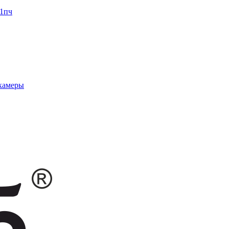
1пч
 камеры