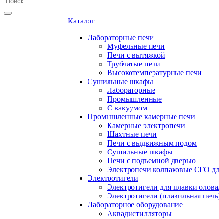
Каталог
Лабораторные печи
Муфельные печи
Печи с вытяжкой
Трубчатые печи
Высокотемпературные печи
Сушильные шкафы
Лабораторные
Промышленные
С вакуумом
Промышленные камерные печи
Камерные электропечи
Шахтные печи
Печи с выдвижным подом
Сушильные шкафы
Печи с подъемной дверью
Электропечи колпаковые СГО дл
Электротигели
Электротигели для плавки олова
Электротигели (плавильная печь
Лабораторное оборудование
Аквадистилляторы