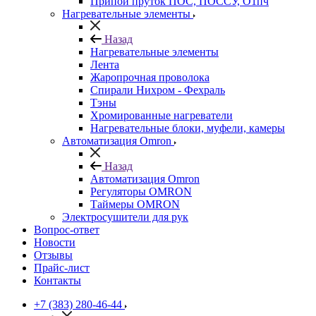
Припой пруток ПОС, ПОССУ, О1пч
Нагревательные элементы
Назад
Нагревательные элементы
Лента
Жаропрочная проволока
Спирали Нихром - Фехраль
Тэны
Хромированные нагреватели
Нагревательные блоки, муфели, камеры
Автоматизация Omron
Назад
Автоматизация Omron
Регуляторы OMRON
Таймеры OMRON
Электросушители для рук
Вопрос-ответ
Новости
Отзывы
Прайс-лист
Контакты
+7 (383) 280-46-44