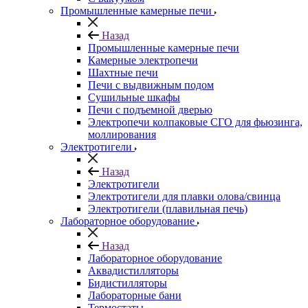
Промышленные камерные печи
Назад
Промышленные камерные печи
Камерные электропечи
Шахтные печи
Печи с выдвижным подом
Сушильные шкафы
Печи с подъемной дверью
Электропечи колпаковые СГО для фьюзинга,
моллирования
Электротигели
Назад
Электротигели
Электротигели для плавки олова/свинца
Электротигели (плавильная печь)
Лабораторное оборудование
Назад
Лабораторное оборудование
Аквадистилляторы
Бидистилляторы
Лабораторные бани
Термостаты