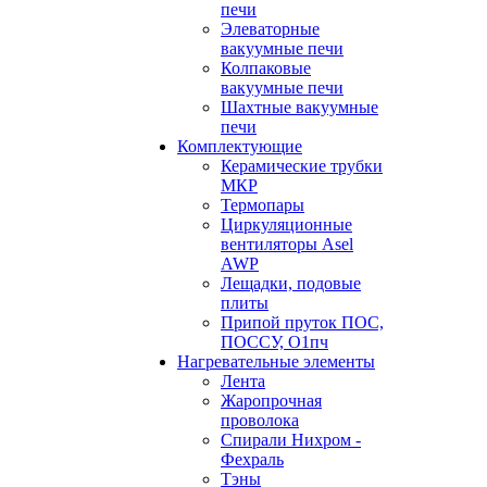
печи
Элеваторные
вакуумные печи
Колпаковые
вакуумные печи
Шахтные вакуумные
печи
Комплектующие
Керамические трубки
МКР
Термопары
Циркуляционные
вентиляторы Asel
AWP
Лещадки, подовые
плиты
Припой пруток ПОС,
ПОССУ, О1пч
Нагревательные элементы
Лента
Жаропрочная
проволока
Спирали Нихром -
Фехраль
Тэны