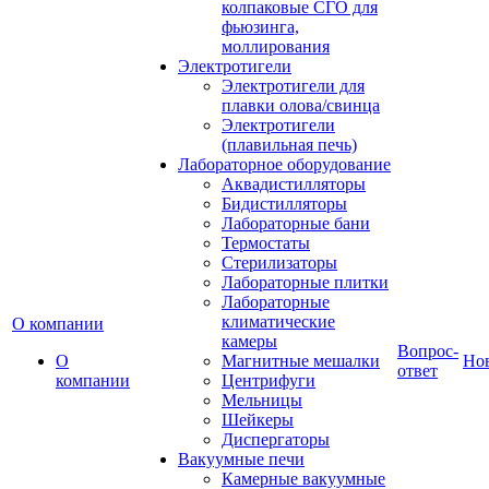
колпаковые СГО для
фьюзинга,
моллирования
Электротигели
Электротигели для
плавки олова/свинца
Электротигели
(плавильная печь)
Лабораторное оборудование
Аквадистилляторы
Бидистилляторы
Лабораторные бани
Термостаты
Стерилизаторы
Лабораторные плитки
Лабораторные
климатические
О компании
камеры
Вопрос-
О
Магнитные мешалки
Но
ответ
компании
Центрифуги
Мельницы
Шейкеры
Диспергаторы
Вакуумные печи
Камерные вакуумные