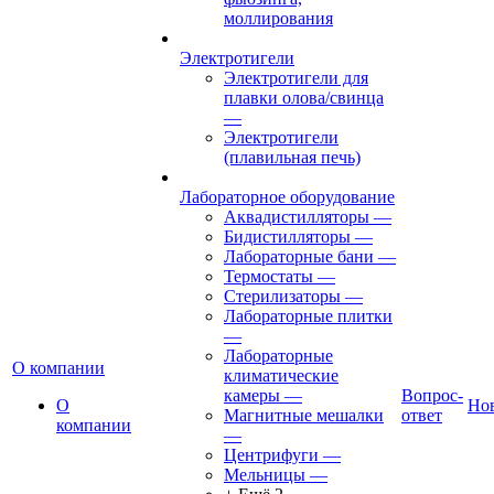
моллирования
Электротигели
Электротигели для
плавки олова/свинца
—
Электротигели
(плавильная печь)
Лабораторное оборудование
Аквадистилляторы
—
Бидистилляторы
—
Лабораторные бани
—
Термостаты
—
Стерилизаторы
—
Лабораторные плитки
—
Лабораторные
О компании
климатические
камеры
—
Вопрос-
О
Но
Магнитные мешалки
ответ
компании
—
Центрифуги
—
Мельницы
—