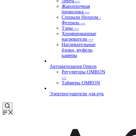
Лента
—
Жаропрочная
проволока
—
Спирали Нихром -
Фехраль
—
Тэны
—
Хромированные
нагреватели
—
Нагревательные
блоки, муфели,
камеры
Автоматизация Omron
Регуляторы OMRON
—
Таймеры OMRON
Электросушители для рук