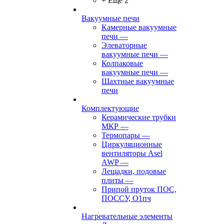
+ Ещё 2
Вакуумные печи
Камерные вакуумные
печи
—
Элеваторные
вакуумные печи
—
Колпаковые
вакуумные печи
—
Шахтные вакуумные
печи
Комплектующие
Керамические трубки
МКР
—
Термопары
—
Циркуляционные
вентиляторы Asel
AWP
—
Лещадки, подовые
плиты
—
Припой пруток ПОС,
ПОССУ, О1пч
Нагревательные элементы