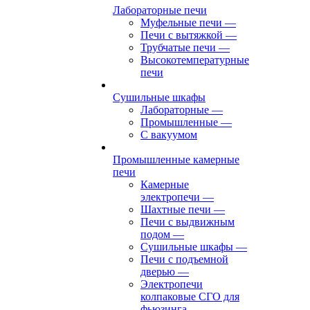
Лабораторные печи
Муфельные печи
—
Печи с вытяжкой
—
Трубчатые печи
—
Высокотемпературные
печи
Сушильные шкафы
Лабораторные
—
Промышленные
—
С вакуумом
Промышленные камерные
печи
Камерные
электропечи
—
Шахтные печи
—
Печи с выдвижным
подом
—
Сушильные шкафы
—
Печи с подъемной
дверью
—
Электропечи
колпаковые СГО для
фьюзинга,