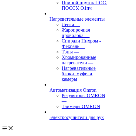
Припой пруток ПОС,
ПОССУ, О1пч
Нагревательные элементы
Лента
—
Жаропрочная
проволока
—
Спирали Нихром -
Фехраль
—
Тэны
—
Хромированные
нагреватели
—
Нагревательные
блоки, муфели,
камеры
Автоматизация Omron
Регуляторы OMRON
—
Таймеры OMRON
Электросушители для рук