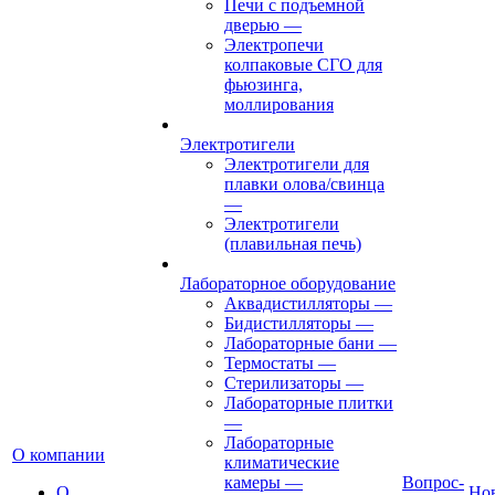
Печи с подъемной
дверью
—
Электропечи
колпаковые СГО для
фьюзинга,
моллирования
Электротигели
Электротигели для
плавки олова/свинца
—
Электротигели
(плавильная печь)
Лабораторное оборудование
Аквадистилляторы
—
Бидистилляторы
—
Лабораторные бани
—
Термостаты
—
Стерилизаторы
—
Лабораторные плитки
—
Лабораторные
О компании
климатические
камеры
—
Вопрос-
О
Но