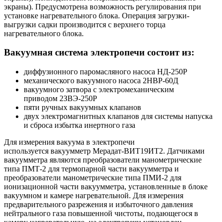
экраны). Предусмотрена возможность регулирования при
установке нагревательного блока. Операция загрузки-
выгрузки садки производится с верхнего торца
нагревательного блока.
Вакуумная система электропечи состоит из:
диффузионного паромасляного насоса НД-250Р
механического вакуумного насоса 2НВР-60Д
вакуумного затвора с электромеханическим
приводом 2ЗВЭ-250Р
пяти ручных вакуумных клапанов
двух электромагнитных клапанов для системы напуска
и сброса избытка инертного газа
Для измерения вакуума в электропечи
используется вакуумметр Мерадат-ВИТ19ИТ2. Датчиками
вакуумметра являются преобразователи манометрические
типа ПМТ-2 для термопарной части вакуумметра и
преобразователи манометрические типа ПМИ-2 для
ионизационной части вакуумметра, установленные в блоке
вакуумном и камере нагревательной. Для измерения
предварительного разрежения и избыточного давления
нейтрального газа повышенной чистоты, подающегося в