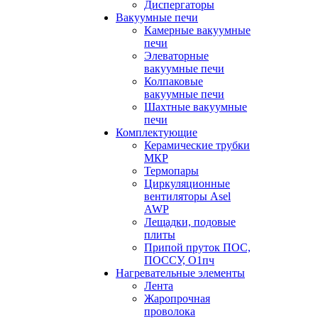
Диспергаторы
Вакуумные печи
Камерные вакуумные
печи
Элеваторные
вакуумные печи
Колпаковые
вакуумные печи
Шахтные вакуумные
печи
Комплектующие
Керамические трубки
МКР
Термопары
Циркуляционные
вентиляторы Asel
AWP
Лещадки, подовые
плиты
Припой пруток ПОС,
ПОССУ, О1пч
Нагревательные элементы
Лента
Жаропрочная
проволока