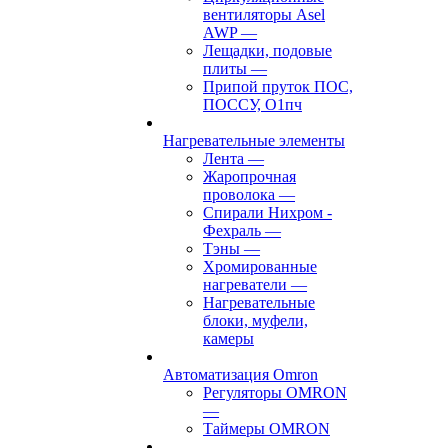
вентиляторы Asel
AWP
—
Лещадки, подовые
плиты
—
Припой пруток ПОС,
ПОССУ, О1пч
Нагревательные элементы
Лента
—
Жаропрочная
проволока
—
Спирали Нихром -
Фехраль
—
Тэны
—
Хромированные
нагреватели
—
Нагревательные
блоки, муфели,
камеры
Автоматизация Omron
Регуляторы OMRON
—
Таймеры OMRON