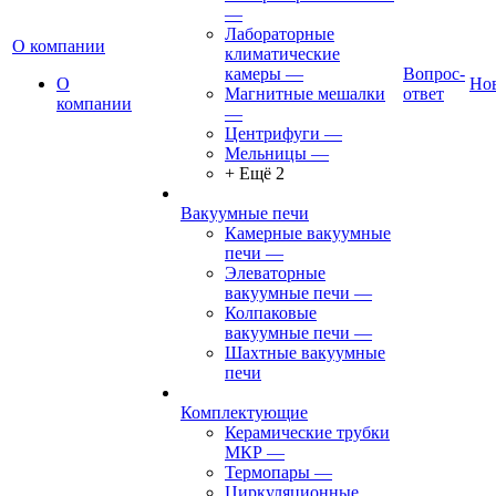
—
Лабораторные
О компании
климатические
камеры
—
Вопрос-
О
Но
Магнитные мешалки
ответ
компании
—
Центрифуги
—
Мельницы
—
+ Ещё 2
Вакуумные печи
Камерные вакуумные
печи
—
Элеваторные
вакуумные печи
—
Колпаковые
вакуумные печи
—
Шахтные вакуумные
печи
Комплектующие
Керамические трубки
МКР
—
Термопары
—
Циркуляционные