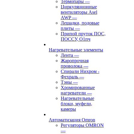
Термопары
—
Циркуляционные
вентиляторы Asel
AWP
—
Лещадки, подовые
плиты
—
Припой пруток ПОС,
ПОССУ, О1пч
Нагревательные элементы
Лента
—
Жаропрочная
проволока
—
Спирали Нихром -
Фехраль
—
Тэны
—
Хромированные
нагреватели
—
Нагревательные
блоки, муфели,
камеры
Автоматизация Omron
Регуляторы OMRON
—