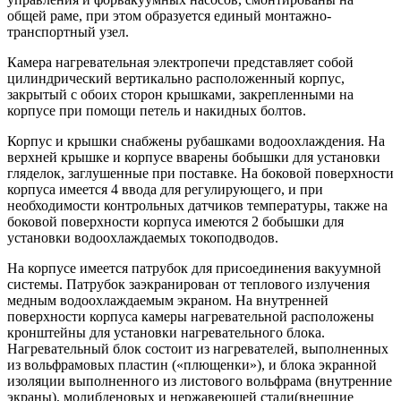
общей раме, при этом образуется единый монтажно-
транспортный узел.
Камера нагревательная электропечи представляет собой
цилиндрический вертикально расположенный корпус,
закрытый с обоих сторон крышками, закрепленными на
корпусе при помощи петель и накидных болтов.
Корпус и крышки снабжены рубашками водоохлаждения. На
верхней крышке и корпусе вварены бобышки для установки
гляделок, заглушенные при поставке. На боковой поверхности
корпуса имеется 4 ввода для регулирующего, и при
необходимости контрольных датчиков температуры, также на
боковой поверхности корпуса имеются 2 бобышки для
установки водоохлаждаемых токоподводов.
На корпусе имеется патрубок для присоединения вакуумной
системы. Патрубок заэкранирован от теплового излучения
медным водоохлаждаемым экраном. На внутренней
поверхности корпуса камеры нагревательной расположены
кронштейны для установки нагревательного блока.
Нагревательный блок состоит из нагревателей, выполненных
из вольфрамовых пластин («плющенки»), и блока экранной
изоляции выполненного из листового вольфрама (внутренние
экраны), молибденовых и нержавеющей стали(внешние