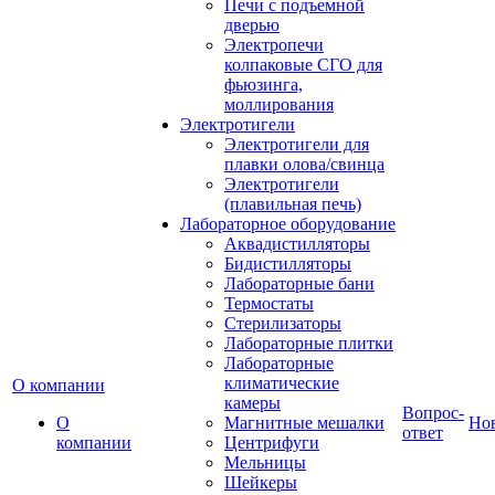
Печи с подъемной
дверью
Электропечи
колпаковые СГО для
фьюзинга,
моллирования
Электротигели
Электротигели для
плавки олова/свинца
Электротигели
(плавильная печь)
Лабораторное оборудование
Аквадистилляторы
Бидистилляторы
Лабораторные бани
Термостаты
Стерилизаторы
Лабораторные плитки
Лабораторные
климатические
О компании
камеры
Вопрос-
О
Магнитные мешалки
Но
ответ
компании
Центрифуги
Мельницы
Шейкеры