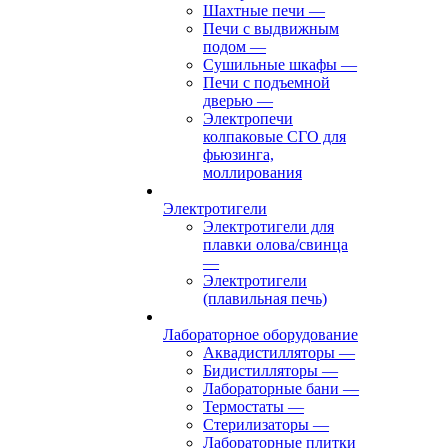
Шахтные печи
—
Печи с выдвижным
подом
—
Сушильные шкафы
—
Печи с подъемной
дверью
—
Электропечи
колпаковые СГО для
фьюзинга,
моллирования
Электротигели
Электротигели для
плавки олова/свинца
—
Электротигели
(плавильная печь)
Лабораторное оборудование
Аквадистилляторы
—
Бидистилляторы
—
Лабораторные бани
—
Термостаты
—
Стерилизаторы
—
Лабораторные плитки