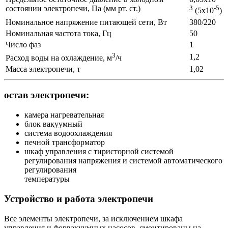
состоянии электропечи, Па (мм рт. ст.)
3
-5
(5х10
)
Номинальное напряжение питающей сети, Вт
380/220
Номинальная частота тока, Гц
50
Число фаз
1
3
1,2
Расход воды на охлаждение, м
/ч
Масса электропечи, т
1,02
остав электропечи:
камера нагревательная
блок вакуумный
система водоохлаждения
печной трансформатор
шкаф управления с тиристорной системой
регулирования напряжения и системой автоматического
регулирования
температуры
Устройство и работа электропечи
Все элементы электропечи, за исключением шкафа
управления и форвакуумных насосов, смонтированы на