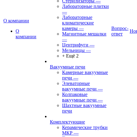
Стерилизаторы
—
Лабораторные плитки
—
Лабораторные
О компании
климатические
камеры
—
Вопрос-
О
Но
Магнитные мешалки
ответ
компании
—
Центрифуги
—
Мельницы
—
+ Ещё 2
Вакуумные печи
Камерные вакуумные
печи
—
Элеваторные
вакуумные печи
—
Колпаковые
вакуумные печи
—
Шахтные вакуумные
печи
Комплектующие
Керамические трубки
МКР
—