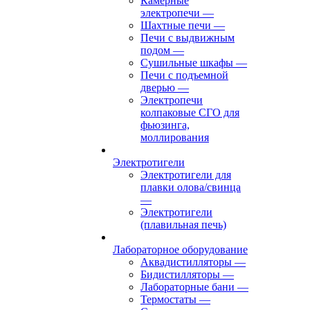
Камерные
электропечи
—
Шахтные печи
—
Печи с выдвижным
подом
—
Сушильные шкафы
—
Печи с подъемной
дверью
—
Электропечи
колпаковые СГО для
фьюзинга,
моллирования
Электротигели
Электротигели для
плавки олова/свинца
—
Электротигели
(плавильная печь)
Лабораторное оборудование
Аквадистилляторы
—
Бидистилляторы
—
Лабораторные бани
—
Термостаты
—