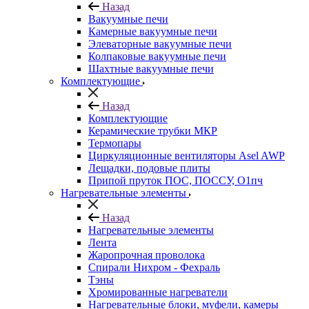
Назад
Вакуумные печи
Камерные вакуумные печи
Элеваторные вакуумные печи
Колпаковые вакуумные печи
Шахтные вакуумные печи
Комплектующие
Назад
Комплектующие
Керамические трубки МКР
Термопары
Циркуляционные вентиляторы Asel AWP
Лещадки, подовые плиты
Припой пруток ПОС, ПОССУ, О1пч
Нагревательные элементы
Назад
Нагревательные элементы
Лента
Жаропрочная проволока
Спирали Нихром - Фехраль
Тэны
Хромированные нагреватели
Нагревательные блоки, муфели, камеры