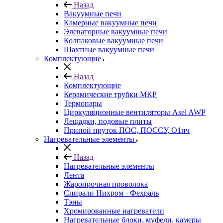
Назад
Вакуумные печи
Камерные вакуумные печи
Элеваторные вакуумные печи
Колпаковые вакуумные печи
Шахтные вакуумные печи
Комплектующие
Назад
Комплектующие
Керамические трубки МКР
Термопары
Циркуляционные вентиляторы Asel AWP
Лещадки, подовые плиты
Припой пруток ПОС, ПОССУ, О1пч
Нагревательные элементы
Назад
Нагревательные элементы
Лента
Жаропрочная проволока
Спирали Нихром - Фехраль
Тэны
Хромированные нагреватели
Нагревательные блоки, муфели, камеры