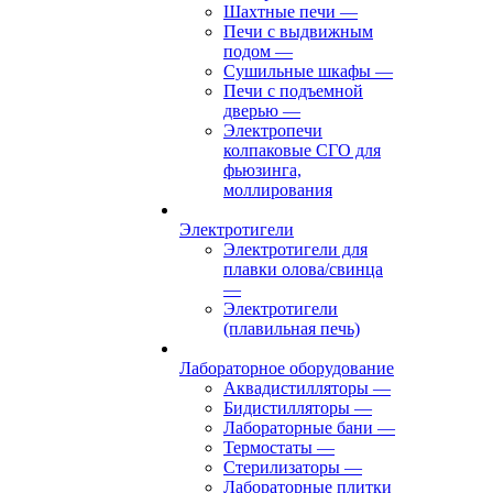
Шахтные печи
—
Печи с выдвижным
подом
—
Сушильные шкафы
—
Печи с подъемной
дверью
—
Электропечи
колпаковые СГО для
фьюзинга,
моллирования
Электротигели
Электротигели для
плавки олова/свинца
—
Электротигели
(плавильная печь)
Лабораторное оборудование
Аквадистилляторы
—
Бидистилляторы
—
Лабораторные бани
—
Термостаты
—
Стерилизаторы
—
Лабораторные плитки