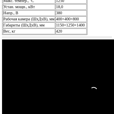
Макс. темпер., °С
1250
Устан. мощн., кВт
18,0
Напр., В
380
Рабочая камера (ШхДхВ), мм
400×400×800
Габариты (ШхДхВ), мм
1150×1250×1400
Вес, кг
420