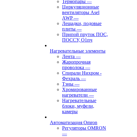
Термопары
—
Циркуляционные
вентиляторы Asel
AWP
—
Лещадки, подовые
плиты
—
Припой пруток ПОС,
ПОССУ, О1пч
Нагревательные элементы
Лента
—
Жаропрочная
проволока
—
Спирали Нихром -
Фехраль
—
Тэны
—
Хромированные
нагреватели
—
Нагревательные
блоки, муфели,
камеры
Автоматизация Omron
Регуляторы OMRON
—