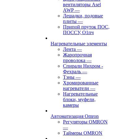
вентиляторы Asel
AWP
—
Лещадки, подовые
плиты
—
Припой пруток ПОС,
ПОССУ, О1пч
Нагревательные элементы
Лента
—
Жаропрочная
проволока
—
Спирали Нихром -
Фехраль
—
Тэны
—
Хромированные
нагреватели
—
Нагревательные
блоки, муфели,
камеры
Автоматизация Omron
Регуляторы OMRON
—
Таймеры OMRON