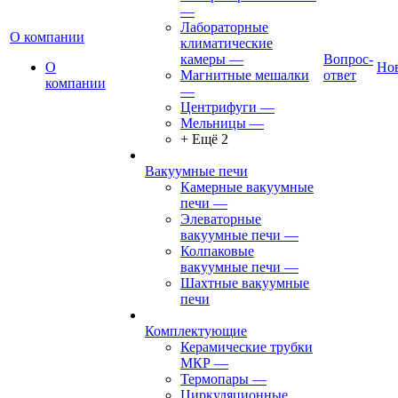
—
Лабораторные
О компании
климатические
камеры
—
Вопрос-
О
Но
Магнитные мешалки
ответ
компании
—
Центрифуги
—
Мельницы
—
+ Ещё 2
Вакуумные печи
Камерные вакуумные
печи
—
Элеваторные
вакуумные печи
—
Колпаковые
вакуумные печи
—
Шахтные вакуумные
печи
Комплектующие
Керамические трубки
МКР
—
Термопары
—
Циркуляционные