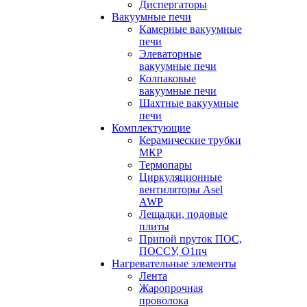
Диспергаторы
Вакуумные печи
Камерные вакуумные
печи
Элеваторные
вакуумные печи
Колпаковые
вакуумные печи
Шахтные вакуумные
печи
Комплектующие
Керамические трубки
МКР
Термопары
Циркуляционные
вентиляторы Asel
AWP
Лещадки, подовые
плиты
Припой пруток ПОС,
ПОССУ, О1пч
Нагревательные элементы
Лента
Жаропрочная
проволока