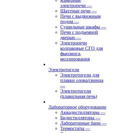
Камерные
электропечи
—
Шахтные печи
—
Печи с выдвижным
подом
—
Сушильные шкафы
—
Печи с подъемной
дверью
—
Электропечи
колпаковые СГО для
фьюзинга,
моллирования
Электротигели
Электротигели для
плавки олова/свинца
—
Электротигели
(плавильная печь)
Лабораторное оборудование
Аквадистилляторы
—
Бидистилляторы
—
Лабораторные бани
—
Термостаты
—