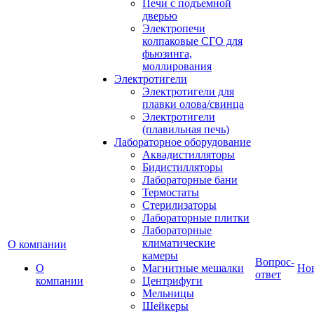
Печи с подъемной
дверью
Электропечи
колпаковые СГО для
фьюзинга,
моллирования
Электротигели
Электротигели для
плавки олова/свинца
Электротигели
(плавильная печь)
Лабораторное оборудование
Аквадистилляторы
Бидистилляторы
Лабораторные бани
Термостаты
Стерилизаторы
Лабораторные плитки
Лабораторные
климатические
О компании
камеры
Вопрос-
О
Магнитные мешалки
Но
ответ
компании
Центрифуги
Мельницы
Шейкеры