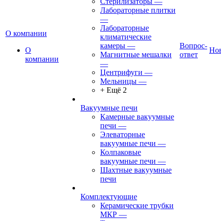
Стерилизаторы
—
Лабораторные плитки
—
Лабораторные
О компании
климатические
камеры
—
Вопрос-
О
Но
Магнитные мешалки
ответ
компании
—
Центрифуги
—
Мельницы
—
+ Ещё 2
Вакуумные печи
Камерные вакуумные
печи
—
Элеваторные
вакуумные печи
—
Колпаковые
вакуумные печи
—
Шахтные вакуумные
печи
Комплектующие
Керамические трубки
МКР
—