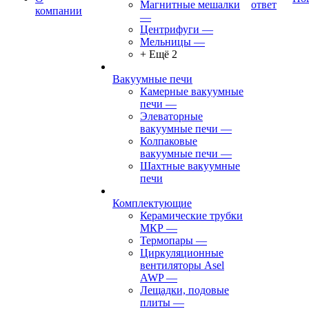
Магнитные мешалки
ответ
компании
—
Центрифуги
—
Мельницы
—
+ Ещё 2
Вакуумные печи
Камерные вакуумные
печи
—
Элеваторные
вакуумные печи
—
Колпаковые
вакуумные печи
—
Шахтные вакуумные
печи
Комплектующие
Керамические трубки
МКР
—
Термопары
—
Циркуляционные
вентиляторы Asel
AWP
—
Лещадки, подовые
плиты
—