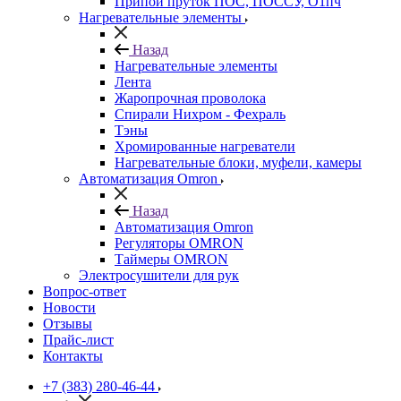
Припой пруток ПОС, ПОССУ, О1пч
Нагревательные элементы
Назад
Нагревательные элементы
Лента
Жаропрочная проволока
Спирали Нихром - Фехраль
Тэны
Хромированные нагреватели
Нагревательные блоки, муфели, камеры
Автоматизация Omron
Назад
Автоматизация Omron
Регуляторы OMRON
Таймеры OMRON
Электросушители для рук
Вопрос-ответ
Новости
Отзывы
Прайс-лист
Контакты
+7 (383) 280-46-44