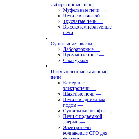
Лабораторные печи
Муфельные печи
—
Печи с вытяжкой
—
Трубчатые печи
—
Высокотемпературные
печи
Сушильные шкафы
Лабораторные
—
Промышленные
—
С вакуумом
Промышленные камерные
печи
Камерные
электропечи
—
Шахтные печи
—
Печи с выдвижным
подом
—
Сушильные шкафы
—
Печи с подъемной
дверью
—
Электропечи
колпаковые СГО для
фьюзинга,