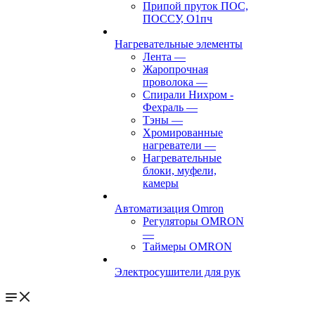
Припой пруток ПОС,
ПОССУ, О1пч
Нагревательные элементы
Лента
—
Жаропрочная
проволока
—
Спирали Нихром -
Фехраль
—
Тэны
—
Хромированные
нагреватели
—
Нагревательные
блоки, муфели,
камеры
Автоматизация Omron
Регуляторы OMRON
—
Таймеры OMRON
Электросушители для рук