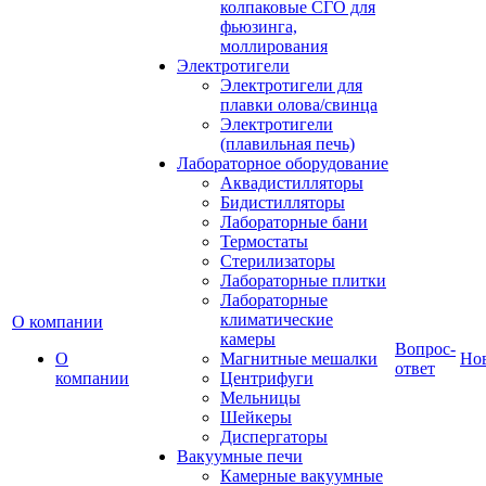
колпаковые СГО для
фьюзинга,
моллирования
Электротигели
Электротигели для
плавки олова/свинца
Электротигели
(плавильная печь)
Лабораторное оборудование
Аквадистилляторы
Бидистилляторы
Лабораторные бани
Термостаты
Стерилизаторы
Лабораторные плитки
Лабораторные
климатические
О компании
камеры
Вопрос-
О
Магнитные мешалки
Но
ответ
компании
Центрифуги
Мельницы
Шейкеры
Диспергаторы
Вакуумные печи
Камерные вакуумные