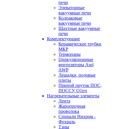
печи
Элеваторные
вакуумные печи
Колпаковые
вакуумные печи
Шахтные вакуумные
печи
Комплектующие
Керамические трубки
МКР
Термопары
Циркуляционные
вентиляторы Asel
AWP
Лещадки, подовые
плиты
Припой пруток ПОС,
ПОССУ, О1пч
Нагревательные элементы
Лента
Жаропрочная
проволока
Спирали Нихром -
Фехраль
Тэны