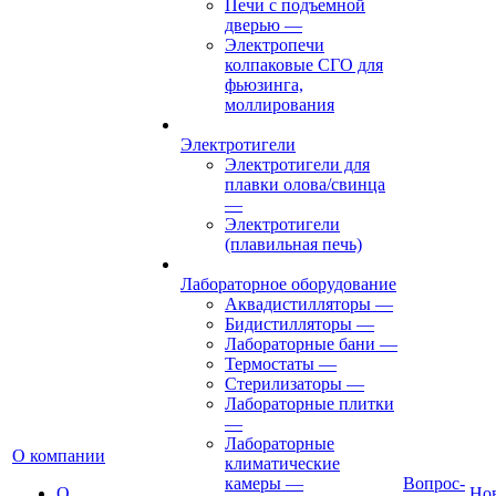
Печи с подъемной
дверью
—
Электропечи
колпаковые СГО для
фьюзинга,
моллирования
Электротигели
Электротигели для
плавки олова/свинца
—
Электротигели
(плавильная печь)
Лабораторное оборудование
Аквадистилляторы
—
Бидистилляторы
—
Лабораторные бани
—
Термостаты
—
Стерилизаторы
—
Лабораторные плитки
—
Лабораторные
О компании
климатические
камеры
—
Вопрос-
О
Но