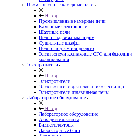
Промышленные камерные печи
Назад
Промышленные камерные печи
Камерные электропечи
Шахтные печи
Печи с выдвижным подом
Сушильные шкафы
Печи с подъемной дверью
Электропечи колпаковые СГО для фьюзинга,
моллирования
Электротигели
Назад
Электротигели
Электротигели для плавки олова/свинца
Электротигели (плавильная печь)
Лабораторное оборудование
Назад
Лабораторное оборудование
Аквадистилляторы
Бидистилляторы
Лабораторные бани
Термостаты