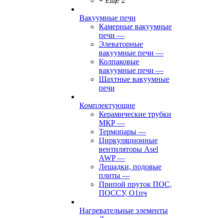
+ Ещё 2
Вакуумные печи
Камерные вакуумные
печи
—
Элеваторные
вакуумные печи
—
Колпаковые
вакуумные печи
—
Шахтные вакуумные
печи
Комплектующие
Керамические трубки
МКР
—
Термопары
—
Циркуляционные
вентиляторы Asel
AWP
—
Лещадки, подовые
плиты
—
Припой пруток ПОС,
ПОССУ, О1пч
Нагревательные элементы