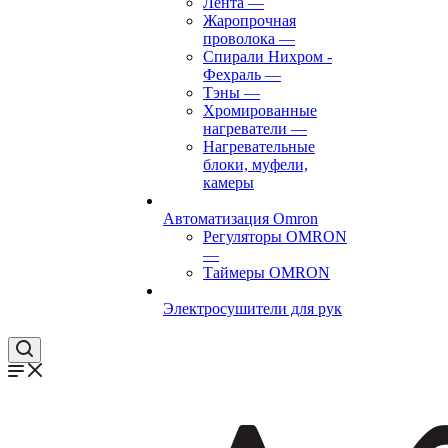
Лента
—
Жаропрочная
проволока
—
Спирали Нихром -
Фехраль
—
Тэны
—
Хромированные
нагреватели
—
Нагревательные
блоки, муфели,
камеры
Автоматизация Omron
Регуляторы OMRON
—
Таймеры OMRON
Электросушители для рук