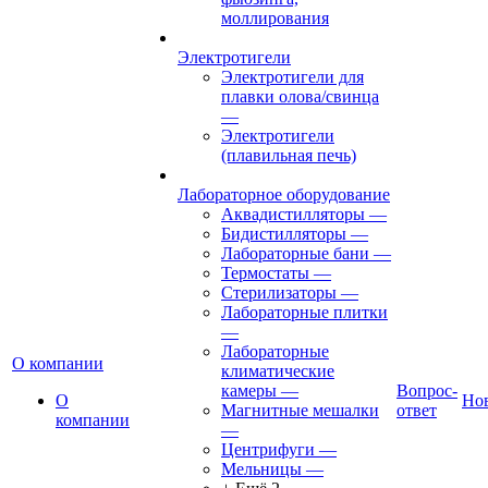
моллирования
Электротигели
Электротигели для
плавки олова/свинца
—
Электротигели
(плавильная печь)
Лабораторное оборудование
Аквадистилляторы
—
Бидистилляторы
—
Лабораторные бани
—
Термостаты
—
Стерилизаторы
—
Лабораторные плитки
—
Лабораторные
О компании
климатические
камеры
—
Вопрос-
О
Но
Магнитные мешалки
ответ
компании
—
Центрифуги
—
Мельницы
—