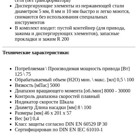
сети (без трансформатора)
Диспергирующие элементы из нержавеющей стали
диаметром 5 мм, 8 мм и 10 мм быстро и легко моются,
снимаются без использования специальных
инструментов
В комплект входит: пустой контейнер (для привода,
зажима и диспергирующих элементов), запасные
прокладки и зажим R 200
Технические характеристики:
Потребляемая \ Производимая мощность привода [Вт]
125 \ 75
Обрабатываемый объем (H2O) мин. \ макс. [мл] 0,5 \ 100
Вязкость [мПас] 5000
Диапазон вращающего момента [об./мин] 8000 - 30000
Контроль диапазона скоростей плавный
Индикатор скорости Шкала
Диаметр Длина насадки [мм] 8 \ 100
Размеры [мм] 46 x 201 x 57
Вес [кг] 0,4
Класс защиты согласно DIN EN 60529 IP 30
Сертифицирован по DIN EN IEC 61010-1