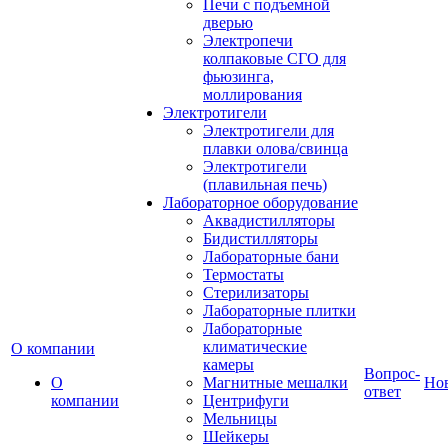
Печи с подъемной
дверью
Электропечи
колпаковые СГО для
фьюзинга,
моллирования
Электротигели
Электротигели для
плавки олова/свинца
Электротигели
(плавильная печь)
Лабораторное оборудование
Аквадистилляторы
Бидистилляторы
Лабораторные бани
Термостаты
Стерилизаторы
Лабораторные плитки
Лабораторные
климатические
О компании
камеры
Вопрос-
О
Магнитные мешалки
Но
ответ
компании
Центрифуги
Мельницы
Шейкеры