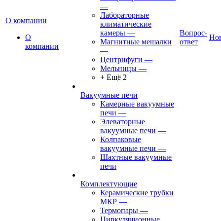
—
Лабораторные
О компании
климатические
камеры
—
Вопрос-
О
Но
Магнитные мешалки
ответ
компании
—
Центрифуги
—
Мельницы
—
+ Ещё 2
Вакуумные печи
Камерные вакуумные
печи
—
Элеваторные
вакуумные печи
—
Колпаковые
вакуумные печи
—
Шахтные вакуумные
печи
Комплектующие
Керамические трубки
МКР
—
Термопары
—
Циркуляционные