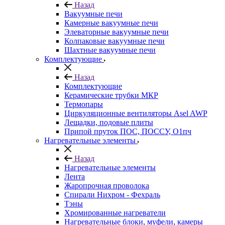
Назад
Вакуумные печи
Камерные вакуумные печи
Элеваторные вакуумные печи
Колпаковые вакуумные печи
Шахтные вакуумные печи
Комплектующие
Назад
Комплектующие
Керамические трубки МКР
Термопары
Циркуляционные вентиляторы Asel AWP
Лещадки, подовые плиты
Припой пруток ПОС, ПОССУ, О1пч
Нагревательные элементы
Назад
Нагревательные элементы
Лента
Жаропрочная проволока
Спирали Нихром - Фехраль
Тэны
Хромированные нагреватели
Нагревательные блоки, муфели, камеры