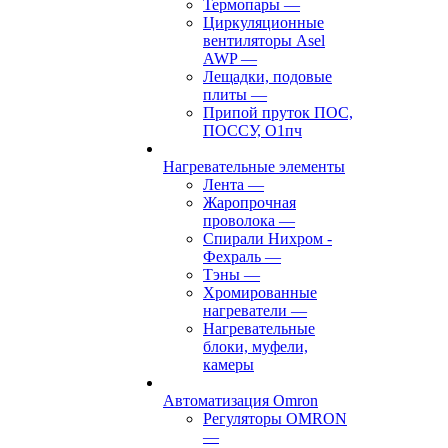
Термопары
—
Циркуляционные
вентиляторы Asel
AWP
—
Лещадки, подовые
плиты
—
Припой пруток ПОС,
ПОССУ, О1пч
Нагревательные элементы
Лента
—
Жаропрочная
проволока
—
Спирали Нихром -
Фехраль
—
Тэны
—
Хромированные
нагреватели
—
Нагревательные
блоки, муфели,
камеры
Автоматизация Omron
Регуляторы OMRON
—