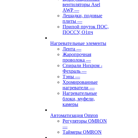
вентиляторы Asel
AWP
—
Лещадки, подовые
плиты
—
Припой пруток ПОС,
ПОССУ, О1пч
Нагревательные элементы
Лента
—
Жаропрочная
проволока
—
Спирали Нихром -
Фехраль
—
Тэны
—
Хромированные
нагреватели
—
Нагревательные
блоки, муфели,
камеры
Автоматизация Omron
Регуляторы OMRON
—
Таймеры OMRON