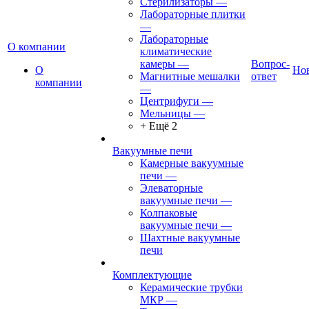
Стерилизаторы
—
Лабораторные плитки
—
Лабораторные
О компании
климатические
камеры
—
Вопрос-
О
Но
Магнитные мешалки
ответ
компании
—
Центрифуги
—
Мельницы
—
+ Ещё 2
Вакуумные печи
Камерные вакуумные
печи
—
Элеваторные
вакуумные печи
—
Колпаковые
вакуумные печи
—
Шахтные вакуумные
печи
Комплектующие
Керамические трубки
МКР
—