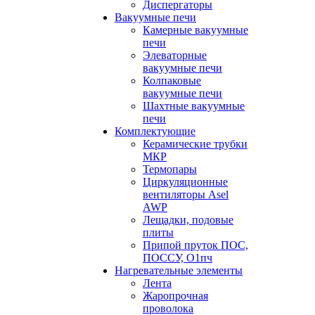
Диспергаторы
Вакуумные печи
Камерные вакуумные
печи
Элеваторные
вакуумные печи
Колпаковые
вакуумные печи
Шахтные вакуумные
печи
Комплектующие
Керамические трубки
МКР
Термопары
Циркуляционные
вентиляторы Asel
AWP
Лещадки, подовые
плиты
Припой пруток ПОС,
ПОССУ, О1пч
Нагревательные элементы
Лента
Жаропрочная
проволока