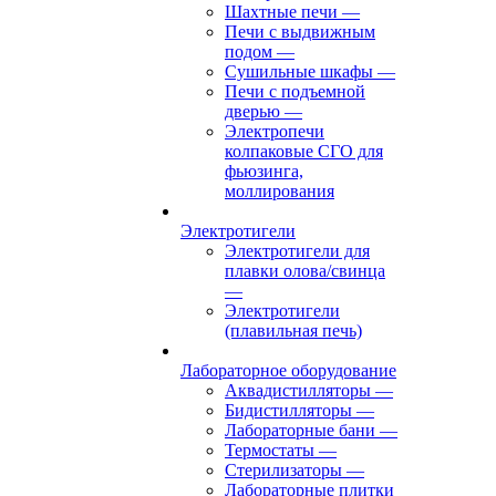
Шахтные печи
—
Печи с выдвижным
подом
—
Сушильные шкафы
—
Печи с подъемной
дверью
—
Электропечи
колпаковые СГО для
фьюзинга,
моллирования
Электротигели
Электротигели для
плавки олова/свинца
—
Электротигели
(плавильная печь)
Лабораторное оборудование
Аквадистилляторы
—
Бидистилляторы
—
Лабораторные бани
—
Термостаты
—
Стерилизаторы
—
Лабораторные плитки