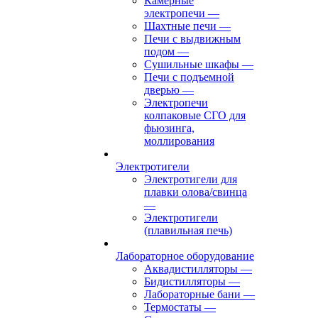
Камерные
электропечи
—
Шахтные печи
—
Печи с выдвижным
подом
—
Сушильные шкафы
—
Печи с подъемной
дверью
—
Электропечи
колпаковые СГО для
фьюзинга,
моллирования
Электротигели
Электротигели для
плавки олова/свинца
—
Электротигели
(плавильная печь)
Лабораторное оборудование
Аквадистилляторы
—
Бидистилляторы
—
Лабораторные бани
—
Термостаты
—