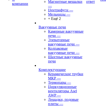
Магнитные мешалки
ответ
компании
—
Центрифуги
—
Мельницы
—
+ Ещё 2
Вакуумные печи
Камерные вакуумные
печи
—
Элеваторные
вакуумные печи
—
Колпаковые
вакуумные печи
—
Шахтные вакуумные
печи
Комплектующие
Керамические трубки
МКР
—
Термопары
—
Циркуляционные
вентиляторы Asel
AWP
—
Лещадки, подовые
плиты
—