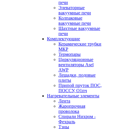
печи
Элеваторные
вакуумные печи
Колпаковые
вакуумные печи
Шахтные вакуумные
печи
Комплектующие
Керамические трубки
МКР
Термопары
Циркуляционные
вентиляторы Asel
AWP
Лещадки, подовые
плиты
Припой пруток ПОС,
ПОССУ, О1пч
Нагревательные элементы
Лента
Жаропрочная
проволока
Спирали Нихром -
Фехраль
Тэны