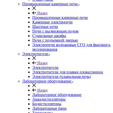
Промышленные камерные печи
Назад
Промышленные камерные печи
Камерные электропечи
Шахтные печи
Печи с выдвижным подом
Сушильные шкафы
Печи с подъемной дверью
Электропечи колпаковые СГО для фьюзинга,
моллирования
Электротигели
Назад
Электротигели
Электротигели для плавки олова/свинца
Электротигели (плавильная печь)
Лабораторное оборудование
Назад
Лабораторное оборудование
Аквадистилляторы
Бидистилляторы
Лабораторные бани
Термостаты