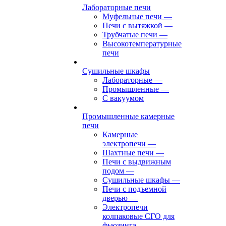
Лабораторные печи
Муфельные печи
—
Печи с вытяжкой
—
Трубчатые печи
—
Высокотемпературные
печи
Сушильные шкафы
Лабораторные
—
Промышленные
—
С вакуумом
Промышленные камерные
печи
Камерные
электропечи
—
Шахтные печи
—
Печи с выдвижным
подом
—
Сушильные шкафы
—
Печи с подъемной
дверью
—
Электропечи
колпаковые СГО для
фьюзинга,