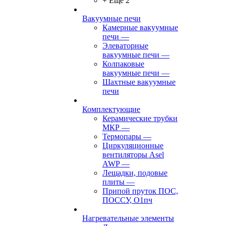
+ Ещё 2
Вакуумные печи
Камерные вакуумные
печи
—
Элеваторные
вакуумные печи
—
Колпаковые
вакуумные печи
—
Шахтные вакуумные
печи
Комплектующие
Керамические трубки
МКР
—
Термопары
—
Циркуляционные
вентиляторы Asel
AWP
—
Лещадки, подовые
плиты
—
Припой пруток ПОС,
ПОССУ, О1пч
Нагревательные элементы