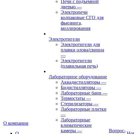
Печи с подъемной
дверью
—
Электропечи
колпаковые СГО для
фьюзинга,
моллирования
Электротигели
Электротигели для
плавки олова/свинца
—
Электротигели
(плавильная печь)
Лабораторное оборудование
Аквадистилляторы
—
Бидистилляторы
—
Лабораторные бани
—
Термостаты
—
Стерилизаторы
—
Лабораторные плитки
—
Лабораторные
О компании
климатические
камеры
—
Вопрос-
О
Но