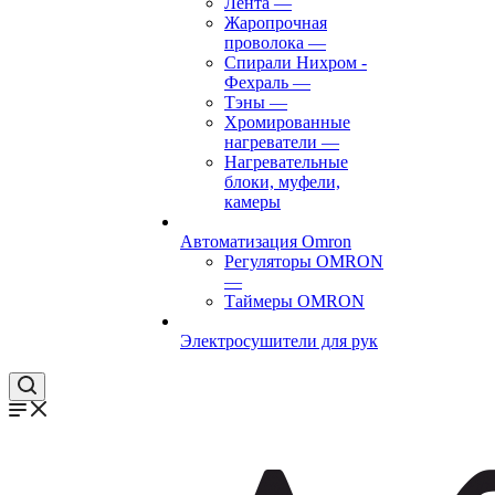
Лента
—
Жаропрочная
проволока
—
Спирали Нихром -
Фехраль
—
Тэны
—
Хромированные
нагреватели
—
Нагревательные
блоки, муфели,
камеры
Автоматизация Omron
Регуляторы OMRON
—
Таймеры OMRON
Электросушители для рук