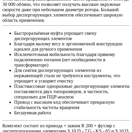
30 000 об/мин, что позволяет получать высокие окружные
скорости даже при небольшом диаметре ротора. Большой
выбор диспергирующих элементов обеспечивает широкую
область применения.
Быстроразъёмная муфта упрощает смену
диспергирующих элементов
Благодаря малому весу и эргономичной конструкции
идеален для ручного применения
Исключительная мобильность благодаря прямому
подключению питания (нет необходимости в
трансформаторе)
Для снятия диспергирующих элементов из
нержавеющей стали не требуются инструменты, что
упрощает и ускоряет очистку
Пластмассовые одноразовые диспергирующие элементы
поставляются двух типоразмеров, в частности,
специально для ПЦР-анализа
Привод с высоким кпд обеспечивает прекрасную
стабильность частоты вращения
Бесшумная работа
Комплект состоит из привода + зажим R 200 + футляр с
диспергирующими элементами S 10 D - 7 G - KS - 65 и S 10 D