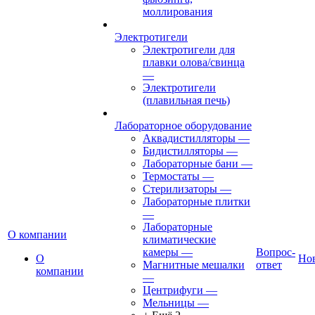
моллирования
Электротигели
Электротигели для
плавки олова/свинца
—
Электротигели
(плавильная печь)
Лабораторное оборудование
Аквадистилляторы
—
Бидистилляторы
—
Лабораторные бани
—
Термостаты
—
Стерилизаторы
—
Лабораторные плитки
—
Лабораторные
О компании
климатические
камеры
—
Вопрос-
О
Но
Магнитные мешалки
ответ
компании
—
Центрифуги
—
Мельницы
—