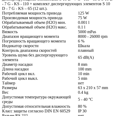
- 7 G - KS - 110 + комплект диспергирующих элементов S 10
D - 7 G - KS – 65 (12 шт.).
Потребляемая мощность привода
125 W
Производимая мощность привода
75 W
Обрабатываемый объем (H2O) мин.
0.001 l
Обрабатываемый объем (H2O) макс.
0.1 l
Вязкость
5000 mPas
Диапазон вращающего момента
8000 - 26000 rpm
Погрешность вращающего момента
6 %
Индикатор скорости
Шкала
Контроль диапазона скоростей
плавный
Уровень шума без диспергирующего
65 dB(A)
элемента
Диаметр насадки
8 mm
Длина насадки
100 mm
Рабочий цикл вкл.
10 min
Рабочий цикл выкл.
5 min
Таймер
нет
Размеры
63 x 210 x 57 mm
Вес
0.4 kg
Допустимая температура окружающей
5 - 40 °C
среды
Допустимая относительная влажность
80 %
Класс защиты согласно DIN EN 60529
IP 30
Разъем RS 232
нет