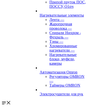
Припой пруток ПОС,
ПОССУ, О1пч
Нагревательные элементы
Лента
—
Жаропрочная
проволока
—
Спирали Нихром -
Фехраль
—
Тэны
—
Хромированные
нагреватели
—
Нагревательные
блоки, муфели,
камеры
Автоматизация Omron
Регуляторы OMRON
—
Таймеры OMRON
Электросушители для рук