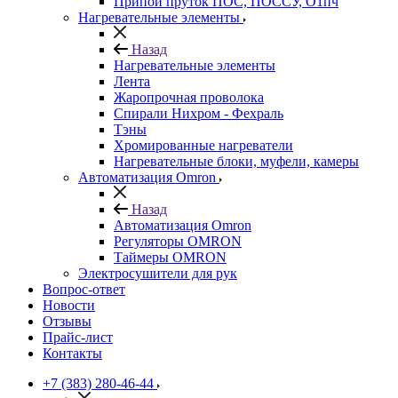
Припой пруток ПОС, ПОССУ, О1пч
Нагревательные элементы
Назад
Нагревательные элементы
Лента
Жаропрочная проволока
Спирали Нихром - Фехраль
Тэны
Хромированные нагреватели
Нагревательные блоки, муфели, камеры
Автоматизация Omron
Назад
Автоматизация Omron
Регуляторы OMRON
Таймеры OMRON
Электросушители для рук
Вопрос-ответ
Новости
Отзывы
Прайс-лист
Контакты
+7 (383) 280-46-44