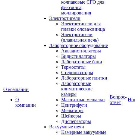
колпаковые СГО для
фьюзинга,
моллирования
Электротигели
Электротигели для
плавки олова/свинца
Электротигели
(плавильная печь)
Лабораторное оборудование
Аквадистилляторы
Бидистилляторы
Лабораторные бани
Термостаты
Стерилизаторы
Лабораторные плитки
Лабораторные
климатические
О компании
камеры
Вопрос-
О
Магнитные мешалки
Но
ответ
компании
Центрифуги
Мельницы
Шейкеры
Диспергаторы
Вакуумные печи
Камерные вакуумные