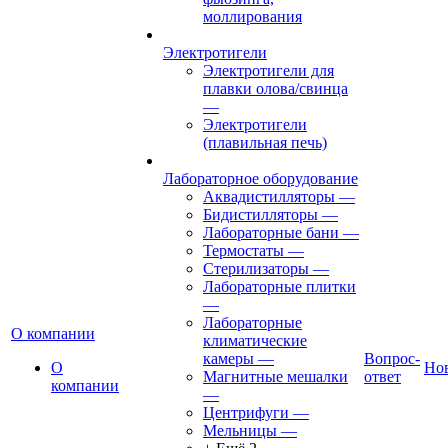
моллирования
Электротигели
Электротигели для
плавки олова/свинца
—
Электротигели
(плавильная печь)
Лабораторное оборудование
Аквадистилляторы
—
Бидистилляторы
—
Лабораторные бани
—
Термостаты
—
Стерилизаторы
—
Лабораторные плитки
—
Лабораторные
О компании
климатические
камеры
—
Вопрос-
О
Но
Магнитные мешалки
ответ
компании
—
Центрифуги
—
Мельницы
—