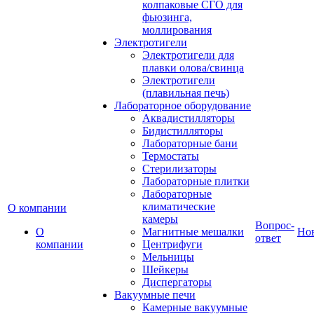
колпаковые СГО для
фьюзинга,
моллирования
Электротигели
Электротигели для
плавки олова/свинца
Электротигели
(плавильная печь)
Лабораторное оборудование
Аквадистилляторы
Бидистилляторы
Лабораторные бани
Термостаты
Стерилизаторы
Лабораторные плитки
Лабораторные
климатические
О компании
камеры
Вопрос-
О
Магнитные мешалки
Но
ответ
компании
Центрифуги
Мельницы
Шейкеры
Диспергаторы
Вакуумные печи
Камерные вакуумные