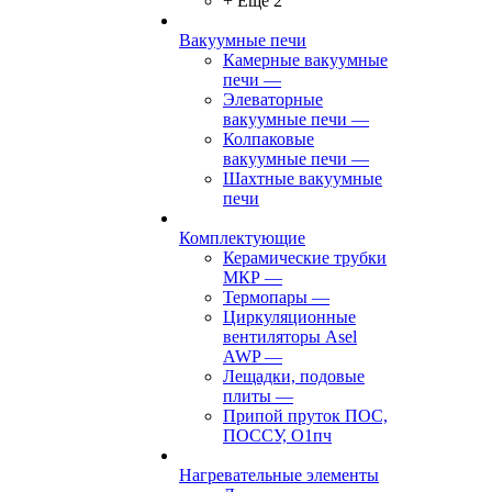
+ Ещё 2
Вакуумные печи
Камерные вакуумные
печи
—
Элеваторные
вакуумные печи
—
Колпаковые
вакуумные печи
—
Шахтные вакуумные
печи
Комплектующие
Керамические трубки
МКР
—
Термопары
—
Циркуляционные
вентиляторы Asel
AWP
—
Лещадки, подовые
плиты
—
Припой пруток ПОС,
ПОССУ, О1пч
Нагревательные элементы