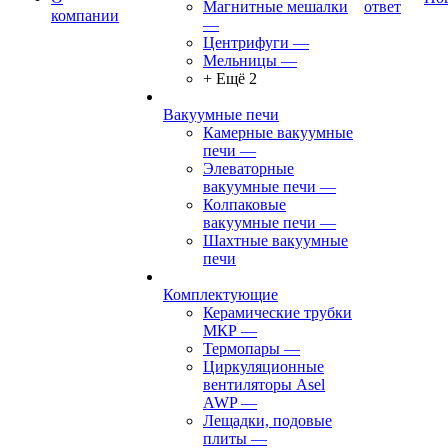
Магнитные мешалки
ответ
компании
—
Центрифуги
—
Мельницы
—
+ Ещё 2
Вакуумные печи
Камерные вакуумные
печи
—
Элеваторные
вакуумные печи
—
Колпаковые
вакуумные печи
—
Шахтные вакуумные
печи
Комплектующие
Керамические трубки
МКР
—
Термопары
—
Циркуляционные
вентиляторы Asel
AWP
—
Лещадки, подовые
плиты
—