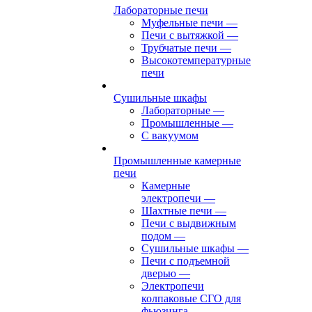
Лабораторные печи
Муфельные печи
—
Печи с вытяжкой
—
Трубчатые печи
—
Высокотемпературные
печи
Сушильные шкафы
Лабораторные
—
Промышленные
—
С вакуумом
Промышленные камерные
печи
Камерные
электропечи
—
Шахтные печи
—
Печи с выдвижным
подом
—
Сушильные шкафы
—
Печи с подъемной
дверью
—
Электропечи
колпаковые СГО для
фьюзинга,