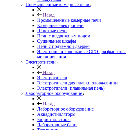
Промышленные камерные печи
Назад
Промышленные камерные печи
Камерные электропечи
Шахтные печи
Печи с выдвижным подом
Сушильные шкафы
Печи с подъемной дверью
Электропечи колпаковые СГО для фьюзинга,
моллирования
Электротигели
Назад
Электротигели
Электротигели для плавки олова/свинца
Электротигели (плавильная печь)
Лабораторное оборудование
Назад
Лабораторное оборудование
Аквадистилляторы
Бидистилляторы
Лабораторные бани
Термостаты