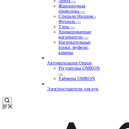
Лента
—
Жаропрочная
проволока
—
Спирали Нихром -
Фехраль
—
Тэны
—
Хромированные
нагреватели
—
Нагревательные
блоки, муфели,
камеры
Автоматизация Omron
Регуляторы OMRON
—
Таймеры OMRON
Электросушители для рук