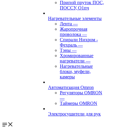
Припой пруток ПОС,
ПОССУ, О1пч
Нагревательные элементы
Лента
—
Жаропрочная
проволока
—
Спирали Нихром -
Фехраль
—
Тэны
—
Хромированные
нагреватели
—
Нагревательные
блоки, муфели,
камеры
Автоматизация Omron
Регуляторы OMRON
—
Таймеры OMRON
Электросушители для рук