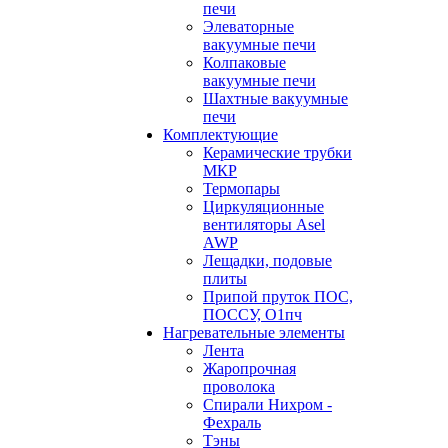
печи
Элеваторные
вакуумные печи
Колпаковые
вакуумные печи
Шахтные вакуумные
печи
Комплектующие
Керамические трубки
МКР
Термопары
Циркуляционные
вентиляторы Asel
AWP
Лещадки, подовые
плиты
Припой пруток ПОС,
ПОССУ, О1пч
Нагревательные элементы
Лента
Жаропрочная
проволока
Спирали Нихром -
Фехраль
Тэны