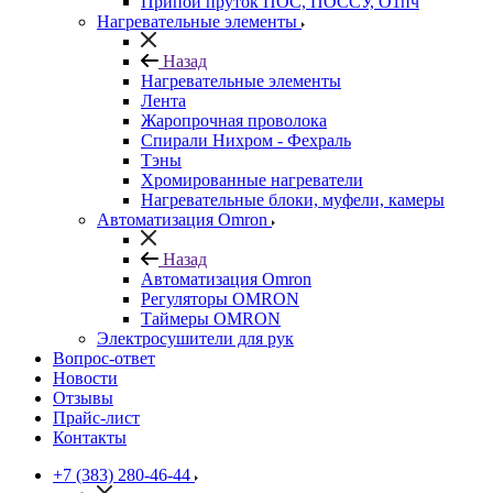
Припой пруток ПОС, ПОССУ, О1пч
Нагревательные элементы
Назад
Нагревательные элементы
Лента
Жаропрочная проволока
Спирали Нихром - Фехраль
Тэны
Хромированные нагреватели
Нагревательные блоки, муфели, камеры
Автоматизация Omron
Назад
Автоматизация Omron
Регуляторы OMRON
Таймеры OMRON
Электросушители для рук
Вопрос-ответ
Новости
Отзывы
Прайс-лист
Контакты
+7 (383) 280-46-44