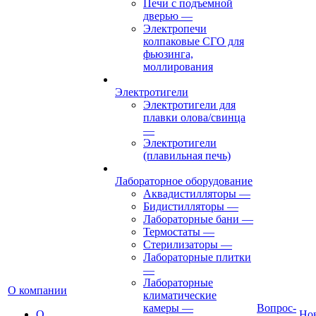
Печи с подъемной
дверью
—
Электропечи
колпаковые СГО для
фьюзинга,
моллирования
Электротигели
Электротигели для
плавки олова/свинца
—
Электротигели
(плавильная печь)
Лабораторное оборудование
Аквадистилляторы
—
Бидистилляторы
—
Лабораторные бани
—
Термостаты
—
Стерилизаторы
—
Лабораторные плитки
—
Лабораторные
О компании
климатические
камеры
—
Вопрос-
О
Но