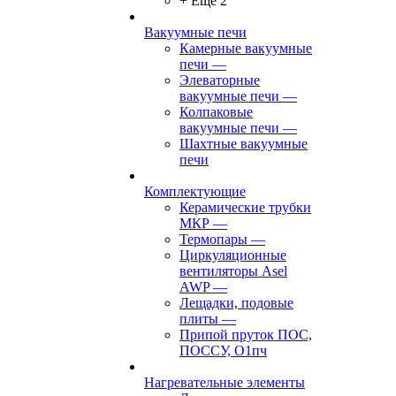
+ Ещё 2
Вакуумные печи
Камерные вакуумные
печи
—
Элеваторные
вакуумные печи
—
Колпаковые
вакуумные печи
—
Шахтные вакуумные
печи
Комплектующие
Керамические трубки
МКР
—
Термопары
—
Циркуляционные
вентиляторы Asel
AWP
—
Лещадки, подовые
плиты
—
Припой пруток ПОС,
ПОССУ, О1пч
Нагревательные элементы