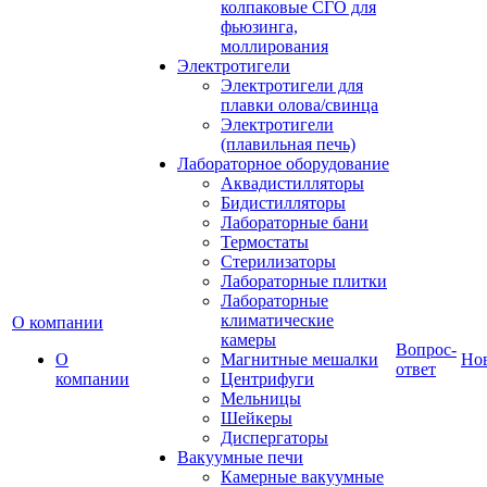
колпаковые СГО для
фьюзинга,
моллирования
Электротигели
Электротигели для
плавки олова/свинца
Электротигели
(плавильная печь)
Лабораторное оборудование
Аквадистилляторы
Бидистилляторы
Лабораторные бани
Термостаты
Стерилизаторы
Лабораторные плитки
Лабораторные
климатические
О компании
камеры
Вопрос-
О
Магнитные мешалки
Но
ответ
компании
Центрифуги
Мельницы
Шейкеры
Диспергаторы
Вакуумные печи
Камерные вакуумные