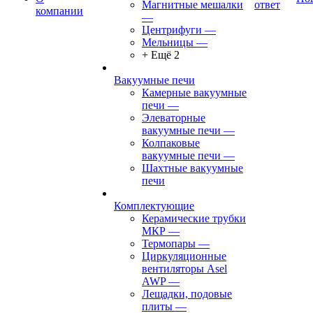
Магнитные мешалки
ответ
компании
—
Центрифуги
—
Мельницы
—
+ Ещё 2
Вакуумные печи
Камерные вакуумные
печи
—
Элеваторные
вакуумные печи
—
Колпаковые
вакуумные печи
—
Шахтные вакуумные
печи
Комплектующие
Керамические трубки
МКР
—
Термопары
—
Циркуляционные
вентиляторы Asel
AWP
—
Лещадки, подовые
плиты
—