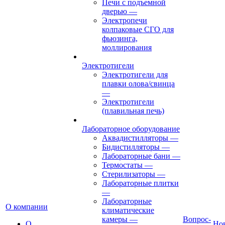
Печи с подъемной
дверью
—
Электропечи
колпаковые СГО для
фьюзинга,
моллирования
Электротигели
Электротигели для
плавки олова/свинца
—
Электротигели
(плавильная печь)
Лабораторное оборудование
Аквадистилляторы
—
Бидистилляторы
—
Лабораторные бани
—
Термостаты
—
Стерилизаторы
—
Лабораторные плитки
—
Лабораторные
О компании
климатические
камеры
—
Вопрос-
О
Но