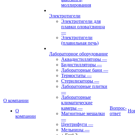
моллирования
Электротигели
Электротигели для
плавки олова/свинца
—
Электротигели
(плавильная печь)
Лабораторное оборудование
Аквадистилляторы
—
Бидистилляторы
—
Лабораторные бани
—
Термостаты
—
Стерилизаторы
—
Лабораторные плитки
—
Лабораторные
О компании
климатические
камеры
—
Вопрос-
О
Но
Магнитные мешалки
ответ
компании
—
Центрифуги
—
Мельницы
—