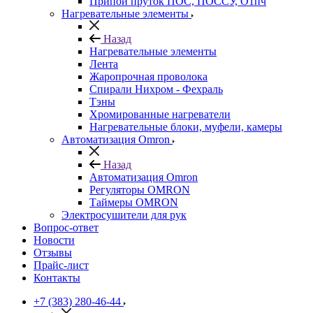
Припой пруток ПОС, ПОССУ, О1пч
Нагревательные элементы
Назад
Нагревательные элементы
Лента
Жаропрочная проволока
Спирали Нихром - Фехраль
Тэны
Хромированные нагреватели
Нагревательные блоки, муфели, камеры
Автоматизация Omron
Назад
Автоматизация Omron
Регуляторы OMRON
Таймеры OMRON
Электросушители для рук
Вопрос-ответ
Новости
Отзывы
Прайс-лист
Контакты
+7 (383) 280-46-44