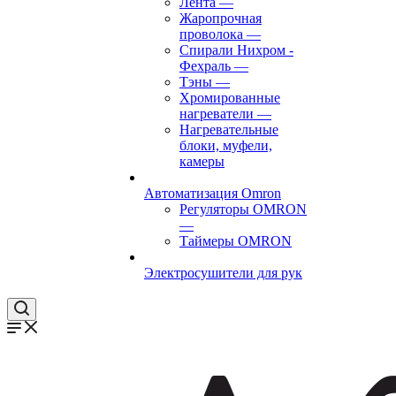
Лента
—
Жаропрочная
проволока
—
Спирали Нихром -
Фехраль
—
Тэны
—
Хромированные
нагреватели
—
Нагревательные
блоки, муфели,
камеры
Автоматизация Omron
Регуляторы OMRON
—
Таймеры OMRON
Электросушители для рук