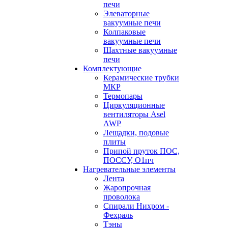
печи
Элеваторные
вакуумные печи
Колпаковые
вакуумные печи
Шахтные вакуумные
печи
Комплектующие
Керамические трубки
МКР
Термопары
Циркуляционные
вентиляторы Asel
AWP
Лещадки, подовые
плиты
Припой пруток ПОС,
ПОССУ, О1пч
Нагревательные элементы
Лента
Жаропрочная
проволока
Спирали Нихром -
Фехраль
Тэны