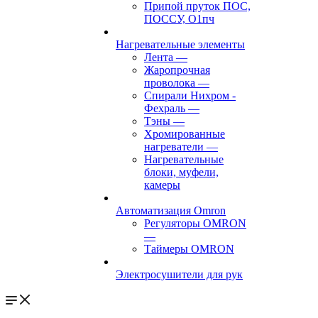
Припой пруток ПОС,
ПОССУ, О1пч
Нагревательные элементы
Лента
—
Жаропрочная
проволока
—
Спирали Нихром -
Фехраль
—
Тэны
—
Хромированные
нагреватели
—
Нагревательные
блоки, муфели,
камеры
Автоматизация Omron
Регуляторы OMRON
—
Таймеры OMRON
Электросушители для рук