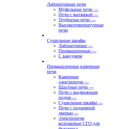
Лабораторные печи
Муфельные печи
—
Печи с вытяжкой
—
Трубчатые печи
—
Высокотемпературные
печи
Сушильные шкафы
Лабораторные
—
Промышленные
—
С вакуумом
Промышленные камерные
печи
Камерные
электропечи
—
Шахтные печи
—
Печи с выдвижным
подом
—
Сушильные шкафы
—
Печи с подъемной
дверью
—
Электропечи
колпаковые СГО для
фьюзинга,