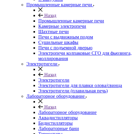
Промышленные камерные печи
Назад
Промышленные камерные печи
Камерные электропечи
Шахтные печи
Печи с выдвижным подом
Сушильные шкафы
Печи с подъемной дверью
Электропечи колпаковые СГО для фьюзинга,
моллирования
Электротигели
Назад
Электротигели
Электротигели для плавки олова/свинца
Электротигели (плавильная печь)
Лабораторное оборудование
Назад
Лабораторное оборудование
Аквадистилляторы
Бидистилляторы
Лабораторные бани
Термостаты