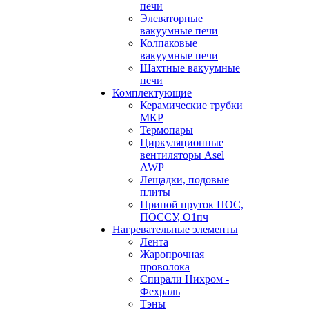
печи
Элеваторные
вакуумные печи
Колпаковые
вакуумные печи
Шахтные вакуумные
печи
Комплектующие
Керамические трубки
МКР
Термопары
Циркуляционные
вентиляторы Asel
AWP
Лещадки, подовые
плиты
Припой пруток ПОС,
ПОССУ, О1пч
Нагревательные элементы
Лента
Жаропрочная
проволока
Спирали Нихром -
Фехраль
Тэны