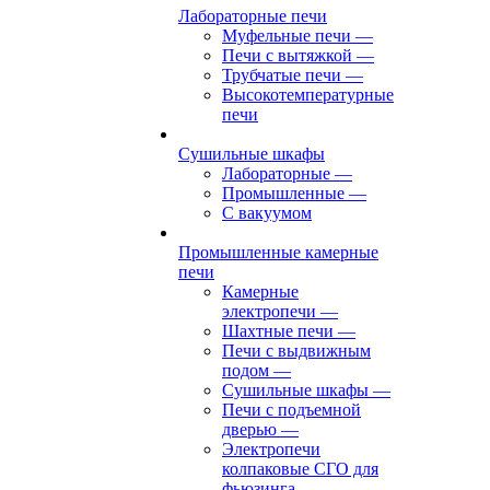
Лабораторные печи
Муфельные печи
—
Печи с вытяжкой
—
Трубчатые печи
—
Высокотемпературные
печи
Сушильные шкафы
Лабораторные
—
Промышленные
—
С вакуумом
Промышленные камерные
печи
Камерные
электропечи
—
Шахтные печи
—
Печи с выдвижным
подом
—
Сушильные шкафы
—
Печи с подъемной
дверью
—
Электропечи
колпаковые СГО для
фьюзинга,