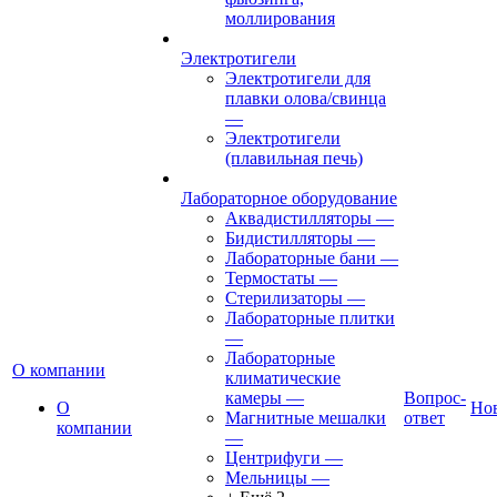
моллирования
Электротигели
Электротигели для
плавки олова/свинца
—
Электротигели
(плавильная печь)
Лабораторное оборудование
Аквадистилляторы
—
Бидистилляторы
—
Лабораторные бани
—
Термостаты
—
Стерилизаторы
—
Лабораторные плитки
—
Лабораторные
О компании
климатические
камеры
—
Вопрос-
О
Но
Магнитные мешалки
ответ
компании
—
Центрифуги
—
Мельницы
—