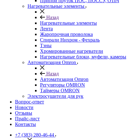
Припой пруток ПОС, ПОССУ, О1пч
Нагревательные элементы
Назад
Нагревательные элементы
Лента
Жаропрочная проволока
Спирали Нихром - Фехраль
Тэны
Хромированные нагреватели
Нагревательные блоки, муфели, камеры
Автоматизация Omron
Назад
Автоматизация Omron
Регуляторы OMRON
Таймеры OMRON
Электросушители для рук
Вопрос-ответ
Новости
Отзывы
Прайс-лист
Контакты
+7 (383) 280-46-44