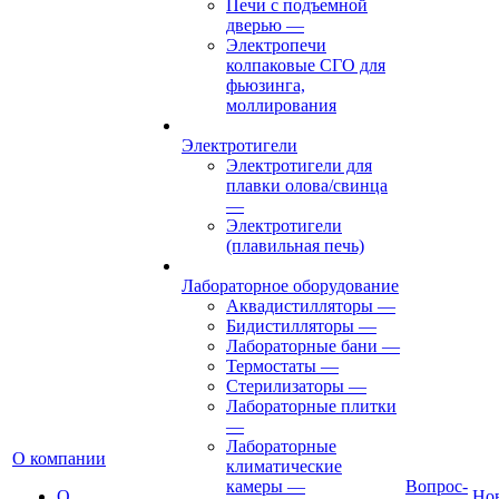
Печи с подъемной
дверью
—
Электропечи
колпаковые СГО для
фьюзинга,
моллирования
Электротигели
Электротигели для
плавки олова/свинца
—
Электротигели
(плавильная печь)
Лабораторное оборудование
Аквадистилляторы
—
Бидистилляторы
—
Лабораторные бани
—
Термостаты
—
Стерилизаторы
—
Лабораторные плитки
—
Лабораторные
О компании
климатические
камеры
—
Вопрос-
О
Но