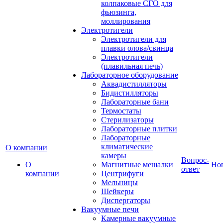
колпаковые СГО для
фьюзинга,
моллирования
Электротигели
Электротигели для
плавки олова/свинца
Электротигели
(плавильная печь)
Лабораторное оборудование
Аквадистилляторы
Бидистилляторы
Лабораторные бани
Термостаты
Стерилизаторы
Лабораторные плитки
Лабораторные
климатические
О компании
камеры
Вопрос-
О
Магнитные мешалки
Но
ответ
компании
Центрифуги
Мельницы
Шейкеры
Диспергаторы
Вакуумные печи
Камерные вакуумные