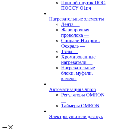
Припой пруток ПОС,
ПОССУ, О1пч
Нагревательные элементы
Лента
—
Жаропрочная
проволока
—
Спирали Нихром -
Фехраль
—
Тэны
—
Хромированные
нагреватели
—
Нагревательные
блоки, муфели,
камеры
Автоматизация Omron
Регуляторы OMRON
—
Таймеры OMRON
Электросушители для рук