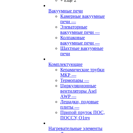
+ Ещё 2
Вакуумные печи
Камерные вакуумные
печи
—
Элеваторные
вакуумные печи
—
Колпаковые
вакуумные печи
—
Шахтные вакуумные
печи
Комплектующие
Керамические трубки
МКР
—
Термопары
—
Циркуляционные
вентиляторы Asel
AWP
—
Лещадки, подовые
плиты
—
Припой пруток ПОС,
ПОССУ, О1пч
Нагревательные элементы