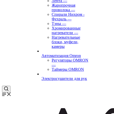
Лента
—
Жаропрочная
проволока
—
Спирали Нихром -
Фехраль
—
Тэны
—
Хромированные
нагреватели
—
Нагревательные
блоки, муфели,
камеры
Автоматизация Omron
Регуляторы OMRON
—
Таймеры OMRON
Электросушители для рук