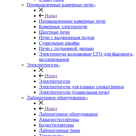
Промышленные камерные печи
Назад
Промышленные камерные печи
Камерные электропечи
Шахтные печи
Печи с выдвижным подом
Сушильные шкафы
Печи с подъемной дверью
Электропечи колпаковые СГО для фьюзинга,
моллирования
Электротигели
Назад
Электротигели
Электротигели для плавки олова/свинца
Электротигели (плавильная печь)
Лабораторное оборудование
Назад
Лабораторное оборудование
Аквадистилляторы
Бидистилляторы
Лабораторные бани
Термостаты