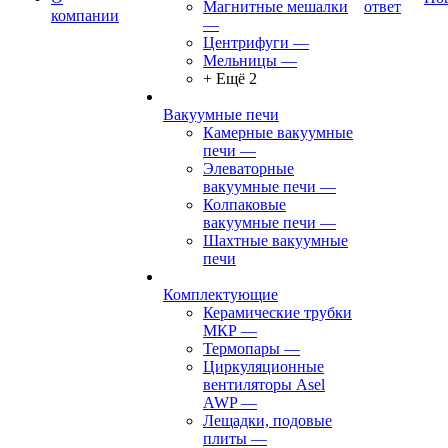
Магнитные мешалки
ответ
компании
—
Центрифуги
—
Мельницы
—
+ Ещё 2
Вакуумные печи
Камерные вакуумные
печи
—
Элеваторные
вакуумные печи
—
Колпаковые
вакуумные печи
—
Шахтные вакуумные
печи
Комплектующие
Керамические трубки
МКР
—
Термопары
—
Циркуляционные
вентиляторы Asel
AWP
—
Лещадки, подовые
плиты
—