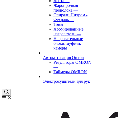
Лента
—
Жаропрочная
проволока
—
Спирали Нихром -
Фехраль
—
Тэны
—
Хромированные
нагреватели
—
Нагревательные
блоки, муфели,
камеры
Автоматизация Omron
Регуляторы OMRON
—
Таймеры OMRON
Электросушители для рук