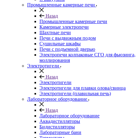
Промышленные камерные печи
Назад
Промышленные камерные печи
Камерные электропечи
Шахтные печи
Печи с выдвижным подом
Сушильные шкафы
Печи с подъемной дверью
Электропечи колпаковые СГО для фьюзинга,
моллирования
Электротигели
Назад
Электротигели
Электротигели для плавки олова/свинца
Электротигели (плавильная печь)
Лабораторное оборудование
Назад
Лабораторное оборудование
Аквадистилляторы
Бидистилляторы
Лабораторные бани
Термостаты