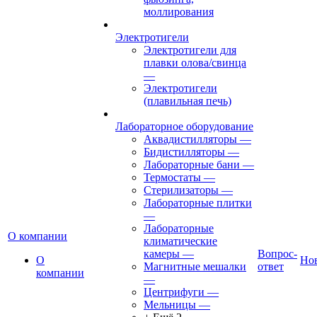
моллирования
Электротигели
Электротигели для
плавки олова/свинца
—
Электротигели
(плавильная печь)
Лабораторное оборудование
Аквадистилляторы
—
Бидистилляторы
—
Лабораторные бани
—
Термостаты
—
Стерилизаторы
—
Лабораторные плитки
—
Лабораторные
О компании
климатические
камеры
—
Вопрос-
О
Но
Магнитные мешалки
ответ
компании
—
Центрифуги
—
Мельницы
—