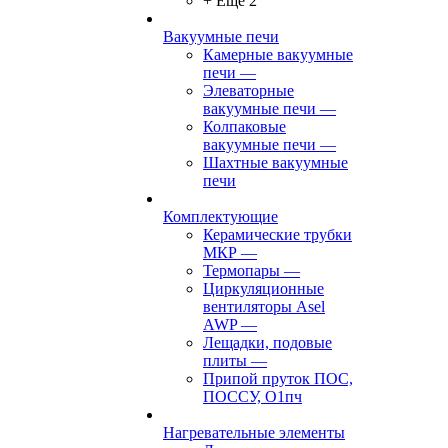
+ Ещё 2
Вакуумные печи
Камерные вакуумные
печи
—
Элеваторные
вакуумные печи
—
Колпаковые
вакуумные печи
—
Шахтные вакуумные
печи
Комплектующие
Керамические трубки
МКР
—
Термопары
—
Циркуляционные
вентиляторы Asel
AWP
—
Лещадки, подовые
плиты
—
Припой пруток ПОС,
ПОССУ, О1пч
Нагревательные элементы