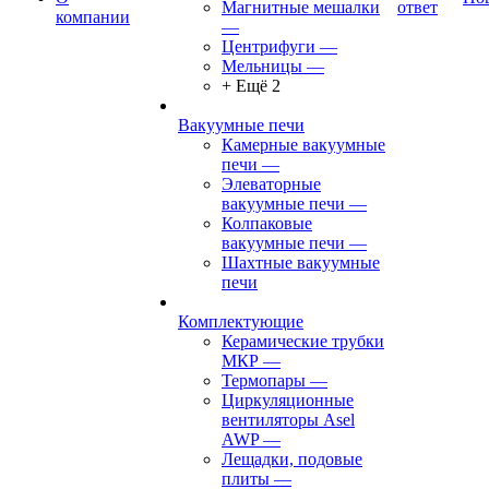
Магнитные мешалки
ответ
компании
—
Центрифуги
—
Мельницы
—
+ Ещё 2
Вакуумные печи
Камерные вакуумные
печи
—
Элеваторные
вакуумные печи
—
Колпаковые
вакуумные печи
—
Шахтные вакуумные
печи
Комплектующие
Керамические трубки
МКР
—
Термопары
—
Циркуляционные
вентиляторы Asel
AWP
—
Лещадки, подовые
плиты
—