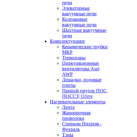
печи
Элеваторные
вакуумные печи
Колпаковые
вакуумные печи
Шахтные вакуумные
печи
Комплектующие
Керамические трубки
МКР
Термопары
Циркуляционные
вентиляторы Asel
AWP
Лещадки, подовые
плиты
Припой пруток ПОС,
ПОССУ, О1пч
Нагревательные элементы
Лента
Жаропрочная
проволока
Спирали Нихром -
Фехраль
Тэны