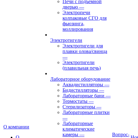
Печи с подъемной
дверью
—
Электропечи
колпаковые СГО для
фьюзинга,
моллирования
Электротигели
Электротигели для
плавки олова/свинца
—
Электротигели
(плавильная печь)
Лабораторное оборудование
Аквадистилляторы
—
Бидистилляторы
—
Лабораторные бани
—
Термостаты
—
Стерилизаторы
—
Лабораторные плитки
—
Лабораторные
О компании
климатические
камеры
—
Вопрос-
О
Но