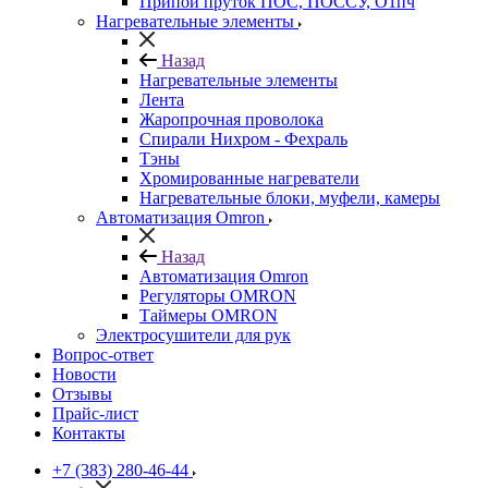
Припой пруток ПОС, ПОССУ, О1пч
Нагревательные элементы
Назад
Нагревательные элементы
Лента
Жаропрочная проволока
Спирали Нихром - Фехраль
Тэны
Хромированные нагреватели
Нагревательные блоки, муфели, камеры
Автоматизация Omron
Назад
Автоматизация Omron
Регуляторы OMRON
Таймеры OMRON
Электросушители для рук
Вопрос-ответ
Новости
Отзывы
Прайс-лист
Контакты
+7 (383) 280-46-44