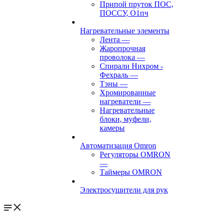
Припой пруток ПОС,
ПОССУ, О1пч
Нагревательные элементы
Лента
—
Жаропрочная
проволока
—
Спирали Нихром -
Фехраль
—
Тэны
—
Хромированные
нагреватели
—
Нагревательные
блоки, муфели,
камеры
Автоматизация Omron
Регуляторы OMRON
—
Таймеры OMRON
Электросушители для рук