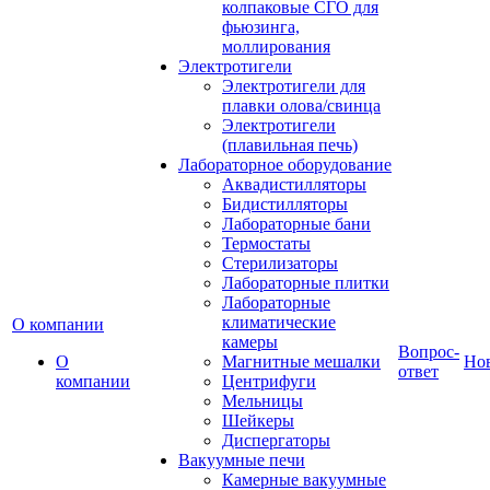
колпаковые СГО для
фьюзинга,
моллирования
Электротигели
Электротигели для
плавки олова/свинца
Электротигели
(плавильная печь)
Лабораторное оборудование
Аквадистилляторы
Бидистилляторы
Лабораторные бани
Термостаты
Стерилизаторы
Лабораторные плитки
Лабораторные
климатические
О компании
камеры
Вопрос-
О
Магнитные мешалки
Но
ответ
компании
Центрифуги
Мельницы
Шейкеры
Диспергаторы
Вакуумные печи
Камерные вакуумные