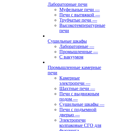
Лабораторные печи
Муфельные печи
—
Печи с вытяжкой
—
Трубчатые печи
—
Высокотемпературные
печи
Сушильные шкафы
Лабораторные
—
Промышленные
—
С вакуумом
Промышленные камерные
печи
Камерные
электропечи
—
Шахтные печи
—
Печи с выдвижным
подом
—
Сушильные шкафы
—
Печи с подъемной
дверью
—
Электропечи
колпаковые СГО для
фьюзинга,