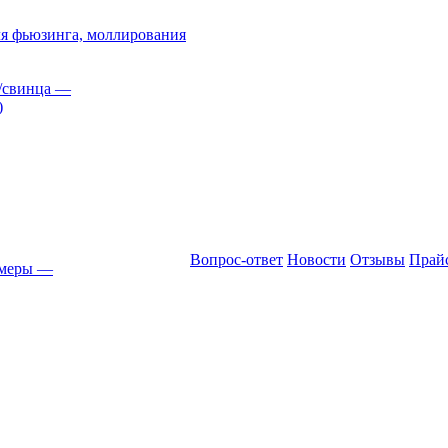
я фьюзинга, моллирования
/свинца
—
)
Вопрос-ответ
Новости
Отзывы
Прай
амеры
—