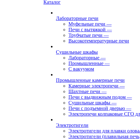
Каталог
Лабораторные печи
Муфельные печи
—
Печи с вытяжкой
—
Трубчатые печи
—
Высокотемпературные печи
Сушильные шкафы
Лабораторные
—
Промышленные
—
С вакуумом
Промышленные камерные печи
Камерные электропечи
—
Шахтные печи
—
Печи с выдвижным подом
—
Сушильные шкафы
—
Печи с подъемной дверью
—
Электропечи колпаковые СГО дл
Электротигели
Электротигели для плавки олова
Электротигели (плавильная печь