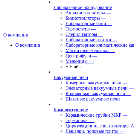
Лабораторное оборудование
Аквадистилляторы
—
Бидистилляторы
—
Лабораторные бани
—
Термостаты
—
Стерилизаторы
—
О компании
Лабораторные плитки
—
О компании
Лабораторные климатические к
Магнитные мешалки
—
Центрифуги
—
Мельницы
—
+ Ещё 2
Вакуумные печи
Камерные вакуумные печи
—
Элеваторные вакуумные печи
—
Колпаковые вакуумные печи
—
Шахтные вакуумные печи
Комплектующие
Керамические трубки МКР
—
Термопары
—
Циркуляционные вентиляторы 
Лещадки, подовые плиты
—