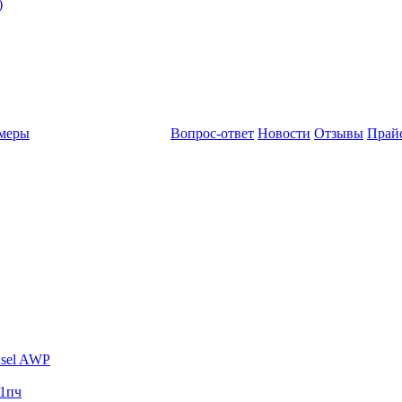
)
амеры
Вопрос-ответ
Новости
Отзывы
Прай
sel AWP
1пч