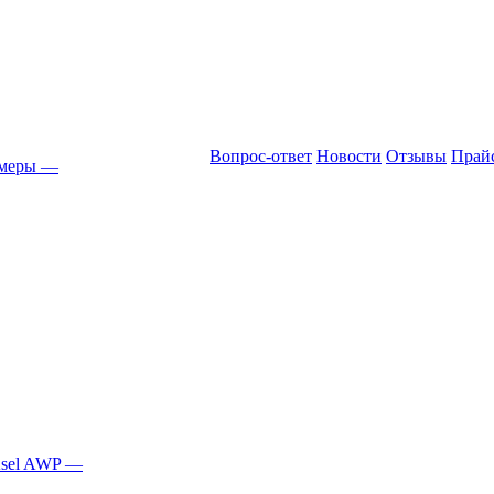
Вопрос-ответ
Новости
Отзывы
Прай
амеры
—
Asel AWP
—