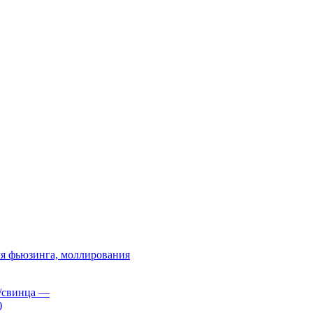
я фьюзинга, моллирования
/свинца
—
)