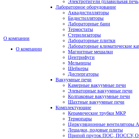
Электротигели (плавильная печь
Лабораторное оборудование
Аквадистилляторы
Бидистилляторы
Лабораторные бани
Термостаты
Стерилизаторы
О компании
Лабораторные плитки
Лабораторные климатические к
О компании
Магнитные мешалки
Центрифуги
Мельницы
Шейкеры
Диспергаторы
Вакуумные печи
Камерные вакуумные печи
Элеваторные вакуумные печи
Колпаковые вакуумные печи
Шахтные вакуумные печи
Комплектующие
Керамические трубки МКР
Термопары
Циркуляционные вентиляторы A
Лещадки, подовые плиты
Припой пруток ПОС, ПОССУ, О