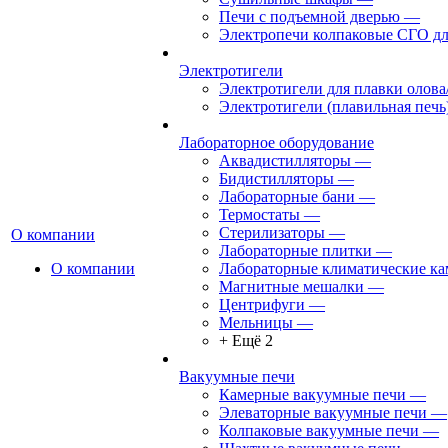
Печи с подъемной дверью
—
Электропечи колпаковые СГО дл
Электротигели
Электротигели для плавки олова
Электротигели (плавильная печь
Лабораторное оборудование
Аквадистилляторы
—
Бидистилляторы
—
Лабораторные бани
—
Термостаты
—
Стерилизаторы
—
О компании
Лабораторные плитки
—
О компании
Лабораторные климатические к
Магнитные мешалки
—
Центрифуги
—
Мельницы
—
+ Ещё 2
Вакуумные печи
Камерные вакуумные печи
—
Элеваторные вакуумные печи
—
Колпаковые вакуумные печи
—