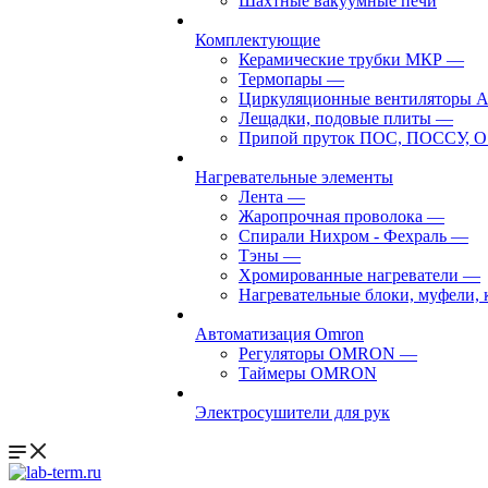
Шахтные вакуумные печи
Комплектующие
Керамические трубки МКР
—
Термопары
—
Циркуляционные вентиляторы 
Лещадки, подовые плиты
—
Припой пруток ПОС, ПОССУ, О
Нагревательные элементы
Лента
—
Жаропрочная проволока
—
Спирали Нихром - Фехраль
—
Тэны
—
Хромированные нагреватели
—
Нагревательные блоки, муфели,
Автоматизация Omron
Регуляторы OMRON
—
Таймеры OMRON
Электросушители для рук