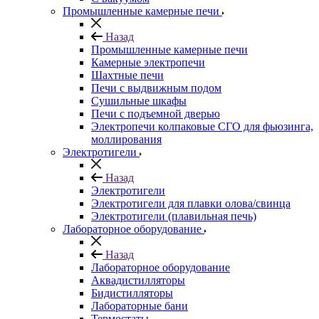
Промышленные камерные печи
Назад
Промышленные камерные печи
Камерные электропечи
Шахтные печи
Печи с выдвижным подом
Сушильные шкафы
Печи с подъемной дверью
Электропечи колпаковые СГО для фьюзинга,
моллирования
Электротигели
Назад
Электротигели
Электротигели для плавки олова/свинца
Электротигели (плавильная печь)
Лабораторное оборудование
Назад
Лабораторное оборудование
Аквадистилляторы
Бидистилляторы
Лабораторные бани
Термостаты