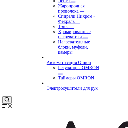
Лента
—
Жаропрочная
проволока
—
Спирали Нихром -
Фехраль
—
Тэны
—
Хромированные
нагреватели
—
Нагревательные
блоки, муфели,
камеры
Автоматизация Omron
Регуляторы OMRON
—
Таймеры OMRON
Электросушители для рук