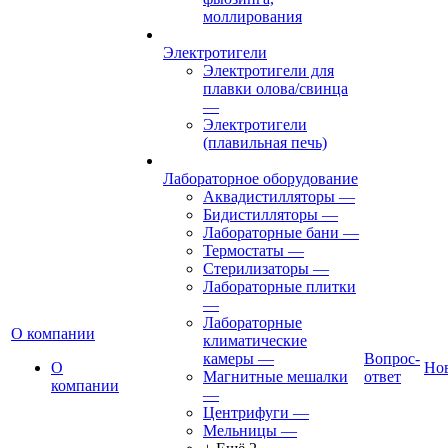
моллирования
Электротигели
Электротигели для
плавки олова/свинца
—
Электротигели
(плавильная печь)
Лабораторное оборудование
Аквадистилляторы
—
Бидистилляторы
—
Лабораторные бани
—
Термостаты
—
Стерилизаторы
—
Лабораторные плитки
—
Лабораторные
О компании
климатические
камеры
—
Вопрос-
О
Но
Магнитные мешалки
ответ
компании
—
Центрифуги
—
Мельницы
—