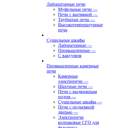
Лабораторные печи
Муфельные печи
—
Печи с вытяжкой
—
Трубчатые печи
—
Высокотемпературные
печи
Сушильные шкафы
Лабораторные
—
Промышленные
—
С вакуумом
Промышленные камерные
печи
Камерные
электропечи
—
Шахтные печи
—
Печи с выдвижным
подом
—
Сушильные шкафы
—
Печи с подъемной
дверью
—
Электропечи
колпаковые СГО для
фьюзинга,