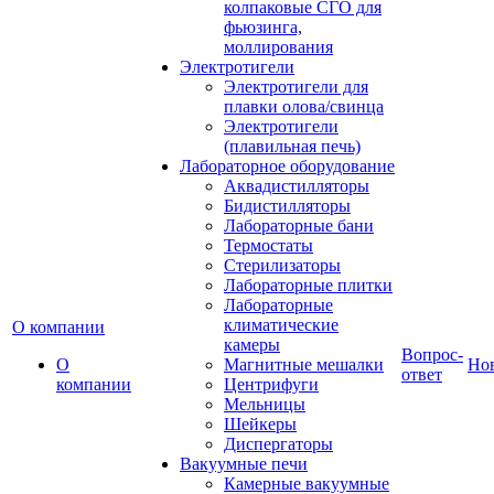
колпаковые СГО для
фьюзинга,
моллирования
Электротигели
Электротигели для
плавки олова/свинца
Электротигели
(плавильная печь)
Лабораторное оборудование
Аквадистилляторы
Бидистилляторы
Лабораторные бани
Термостаты
Стерилизаторы
Лабораторные плитки
Лабораторные
климатические
О компании
камеры
Вопрос-
О
Магнитные мешалки
Но
ответ
компании
Центрифуги
Мельницы
Шейкеры
Диспергаторы
Вакуумные печи
Камерные вакуумные