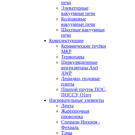
печи
Элеваторные
вакуумные печи
Колпаковые
вакуумные печи
Шахтные вакуумные
печи
Комплектующие
Керамические трубки
МКР
Термопары
Циркуляционные
вентиляторы Asel
AWP
Лещадки, подовые
плиты
Припой пруток ПОС,
ПОССУ, О1пч
Нагревательные элементы
Лента
Жаропрочная
проволока
Спирали Нихром -
Фехраль
Тэны