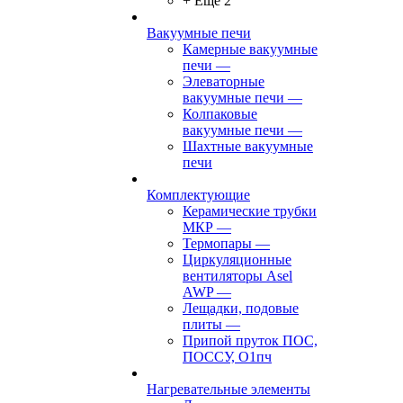
+ Ещё 2
Вакуумные печи
Камерные вакуумные
печи
—
Элеваторные
вакуумные печи
—
Колпаковые
вакуумные печи
—
Шахтные вакуумные
печи
Комплектующие
Керамические трубки
МКР
—
Термопары
—
Циркуляционные
вентиляторы Asel
AWP
—
Лещадки, подовые
плиты
—
Припой пруток ПОС,
ПОССУ, О1пч
Нагревательные элементы