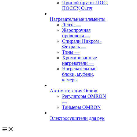
Припой пруток ПОС,
ПОССУ, О1пч
Нагревательные элементы
Лента
—
Жаропрочная
проволока
—
Спирали Нихром -
Фехраль
—
Тэны
—
Хромированные
нагреватели
—
Нагревательные
блоки, муфели,
камеры
Автоматизация Omron
Регуляторы OMRON
—
Таймеры OMRON
Электросушители для рук