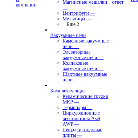
Магнитные мешалки
ответ
компании
—
Центрифуги
—
Мельницы
—
+ Ещё 2
Вакуумные печи
Камерные вакуумные
печи
—
Элеваторные
вакуумные печи
—
Колпаковые
вакуумные печи
—
Шахтные вакуумные
печи
Комплектующие
Керамические трубки
МКР
—
Термопары
—
Циркуляционные
вентиляторы Asel
AWP
—
Лещадки, подовые
плиты
—