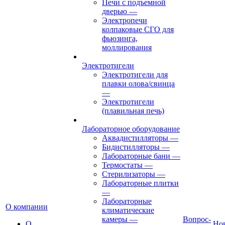
Печи с подъемной
дверью
—
Электропечи
колпаковые СГО для
фьюзинга,
моллирования
Электротигели
Электротигели для
плавки олова/свинца
—
Электротигели
(плавильная печь)
Лабораторное оборудование
Аквадистилляторы
—
Бидистилляторы
—
Лабораторные бани
—
Термостаты
—
Стерилизаторы
—
Лабораторные плитки
—
Лабораторные
О компании
климатические
камеры
—
Вопрос-
О
Но