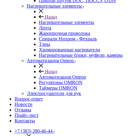
Припой пруток ПОС, ПОССУ, О1пч
Нагревательные элементы
Назад
Нагревательные элементы
Лента
Жаропрочная проволока
Спирали Нихром - Фехраль
Тэны
Хромированные нагреватели
Нагревательные блоки, муфели, камеры
Автоматизация Omron
Назад
Автоматизация Omron
Регуляторы OMRON
Таймеры OMRON
Электросушители для рук
Вопрос-ответ
Новости
Отзывы
Прайс-лист
Контакты
+7 (383) 280-46-44