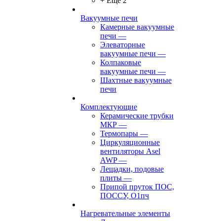
+ Ещё 2
Вакуумные печи
Камерные вакуумные
печи
—
Элеваторные
вакуумные печи
—
Колпаковые
вакуумные печи
—
Шахтные вакуумные
печи
Комплектующие
Керамические трубки
МКР
—
Термопары
—
Циркуляционные
вентиляторы Asel
AWP
—
Лещадки, подовые
плиты
—
Припой пруток ПОС,
ПОССУ, О1пч
Нагревательные элементы