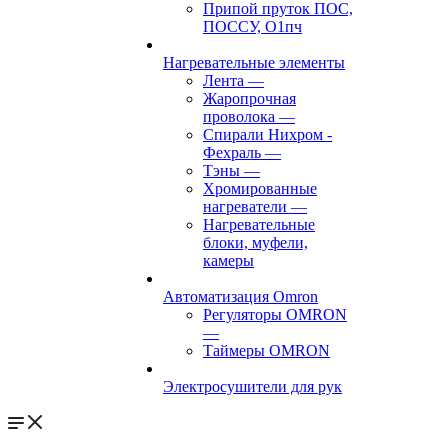
Припой пруток ПОС,
ПОССУ, О1пч
Нагревательные элементы
Лента
—
Жаропрочная
проволока
—
Спирали Нихром -
Фехраль
—
Тэны
—
Хромированные
нагреватели
—
Нагревательные
блоки, муфели,
камеры
Автоматизация Omron
Регуляторы OMRON
—
Таймеры OMRON
Электросушители для рук