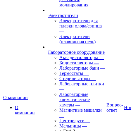
моллирования
Электротигели
Электротигели для
плавки олова/свинца
—
Электротигели
(плавильная печь)
Лабораторное оборудование
Аквадистилляторы
—
Бидистилляторы
—
Лабораторные бани
—
Термостаты
—
Стерилизаторы
—
Лабораторные плитки
—
Лабораторные
О компании
климатические
камеры
—
Вопрос-
О
Но
Магнитные мешалки
ответ
компании
—
Центрифуги
—
Мельницы
—