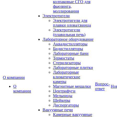
колпаковые СГО для
фьюзинга,
моллирования
Электротигели
Электротигели для
плавки олова/свинца
Электротигели
(плавильная печь)
Лабораторное оборудование
Аквадистилляторы
Бидистилляторы
Лабораторные бани
Термостаты
Стерилизаторы
Лабораторные плитки
Лабораторные
климатические
О компании
камеры
Вопрос-
О
Магнитные мешалки
Но
ответ
компании
Центрифуги
Мельницы
Шейкеры
Диспергаторы
Вакуумные печи
Камерные вакуумные