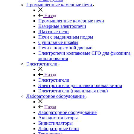
Промышленные камерные печи
Назад
Промышленные камерные печи
Камерные электропечи
Шахтные печи
Печи с выдвижным подом
Сушильные шкафы
Печи с подъемной дверью
Электропечи колпаковые СГО для фьюзинга,
моллирования
Электротигели
Назад
Электротигели
Электротигели для плавки олова/свинца
Электротигели (плавильная печь)
Лабораторное оборудование
Назад
Лабораторное оборудование
Аквадистилляторы
Бидистилляторы
Лабораторные бани
Термостаты