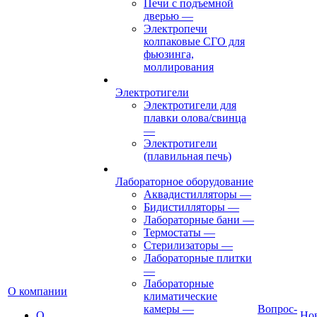
Печи с подъемной
дверью
—
Электропечи
колпаковые СГО для
фьюзинга,
моллирования
Электротигели
Электротигели для
плавки олова/свинца
—
Электротигели
(плавильная печь)
Лабораторное оборудование
Аквадистилляторы
—
Бидистилляторы
—
Лабораторные бани
—
Термостаты
—
Стерилизаторы
—
Лабораторные плитки
—
Лабораторные
О компании
климатические
камеры
—
Вопрос-
О
Но