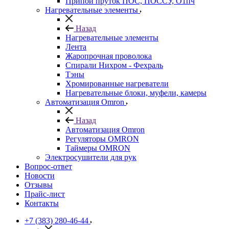
Припой пруток ПОС, ПОССУ, О1пч
Нагревательные элементы
Назад
Нагревательные элементы
Лента
Жаропрочная проволока
Спирали Нихром - Фехраль
Тэны
Хромированные нагреватели
Нагревательные блоки, муфели, камеры
Автоматизация Omron
Назад
Автоматизация Omron
Регуляторы OMRON
Таймеры OMRON
Электросушители для рук
Вопрос-ответ
Новости
Отзывы
Прайс-лист
Контакты
+7 (383) 280-46-44