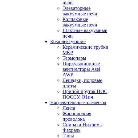
печи
Элеваторные
вакуумные печи
Колпаковые
вакуумные печи
Шахтные вакуумные
печи
Комплектующие
Керамические трубки
МКР
Термопары
Циркуляционные
вентиляторы Asel
AWP
Лещадки, подовые
плиты
Припой пруток ПОС,
ПОССУ, О1пч
Нагревательные элементы
Лента
Жаропрочная
проволока
Спирали Нихром -
Фехраль
Тэны