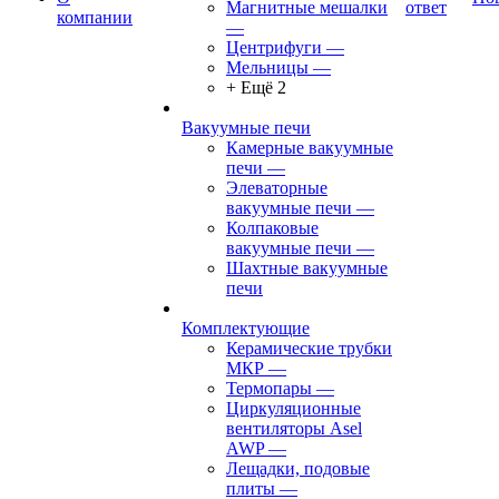
Магнитные мешалки
ответ
компании
—
Центрифуги
—
Мельницы
—
+ Ещё 2
Вакуумные печи
Камерные вакуумные
печи
—
Элеваторные
вакуумные печи
—
Колпаковые
вакуумные печи
—
Шахтные вакуумные
печи
Комплектующие
Керамические трубки
МКР
—
Термопары
—
Циркуляционные
вентиляторы Asel
AWP
—
Лещадки, подовые
плиты
—