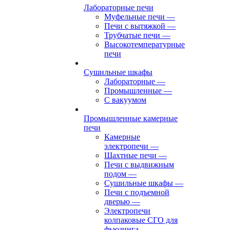
Лабораторные печи
Муфельные печи
—
Печи с вытяжкой
—
Трубчатые печи
—
Высокотемпературные
печи
Сушильные шкафы
Лабораторные
—
Промышленные
—
С вакуумом
Промышленные камерные
печи
Камерные
электропечи
—
Шахтные печи
—
Печи с выдвижным
подом
—
Сушильные шкафы
—
Печи с подъемной
дверью
—
Электропечи
колпаковые СГО для
фьюзинга,