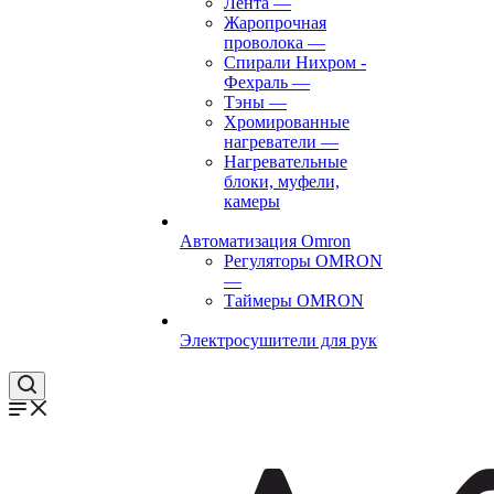
Лента
—
Жаропрочная
проволока
—
Спирали Нихром -
Фехраль
—
Тэны
—
Хромированные
нагреватели
—
Нагревательные
блоки, муфели,
камеры
Автоматизация Omron
Регуляторы OMRON
—
Таймеры OMRON
Электросушители для рук