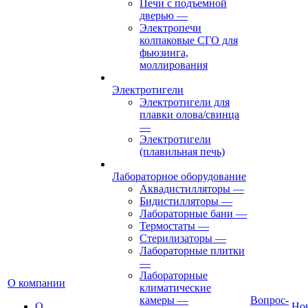
Печи с подъемной
дверью
—
Электропечи
колпаковые СГО для
фьюзинга,
моллирования
Электротигели
Электротигели для
плавки олова/свинца
—
Электротигели
(плавильная печь)
Лабораторное оборудование
Аквадистилляторы
—
Бидистилляторы
—
Лабораторные бани
—
Термостаты
—
Стерилизаторы
—
Лабораторные плитки
—
Лабораторные
О компании
климатические
камеры
—
Вопрос-
О
Но