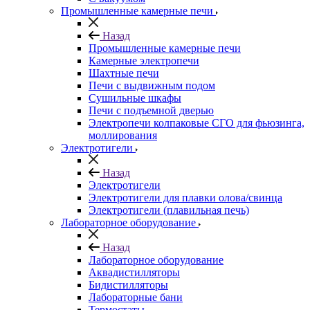
Промышленные камерные печи
Назад
Промышленные камерные печи
Камерные электропечи
Шахтные печи
Печи с выдвижным подом
Сушильные шкафы
Печи с подъемной дверью
Электропечи колпаковые СГО для фьюзинга,
моллирования
Электротигели
Назад
Электротигели
Электротигели для плавки олова/свинца
Электротигели (плавильная печь)
Лабораторное оборудование
Назад
Лабораторное оборудование
Аквадистилляторы
Бидистилляторы
Лабораторные бани
Термостаты