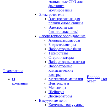
колпаковые СГО для
фьюзинга,
моллирования
Электротигели
Электротигели для
плавки олова/свинца
Электротигели
(плавильная печь)
Лабораторное оборудование
Аквадистилляторы
Бидистилляторы
Лабораторные бани
Термостаты
Стерилизаторы
Лабораторные плитки
Лабораторные
климатические
О компании
камеры
Вопрос-
О
Магнитные мешалки
Но
ответ
компании
Центрифуги
Мельницы
Шейкеры
Диспергаторы
Вакуумные печи
Камерные вакуумные