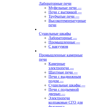
Лабораторные печи
Муфельные печи
—
Печи с вытяжкой
—
Трубчатые печи
—
Высокотемпературные
печи
Сушильные шкафы
Лабораторные
—
Промышленные
—
С вакуумом
Промышленные камерные
печи
Камерные
электропечи
—
Шахтные печи
—
Печи с выдвижным
подом
—
Сушильные шкафы
—
Печи с подъемной
дверью
—
Электропечи
колпаковые СГО для
фьюзинга,