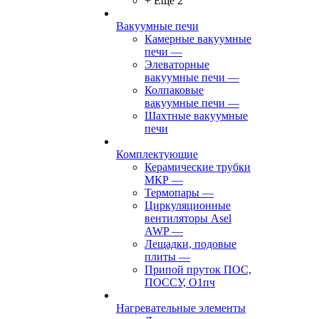
+ Ещё 2
Вакуумные печи
Камерные вакуумные
печи
—
Элеваторные
вакуумные печи
—
Колпаковые
вакуумные печи
—
Шахтные вакуумные
печи
Комплектующие
Керамические трубки
МКР
—
Термопары
—
Циркуляционные
вентиляторы Asel
AWP
—
Лещадки, подовые
плиты
—
Припой пруток ПОС,
ПОССУ, О1пч
Нагревательные элементы