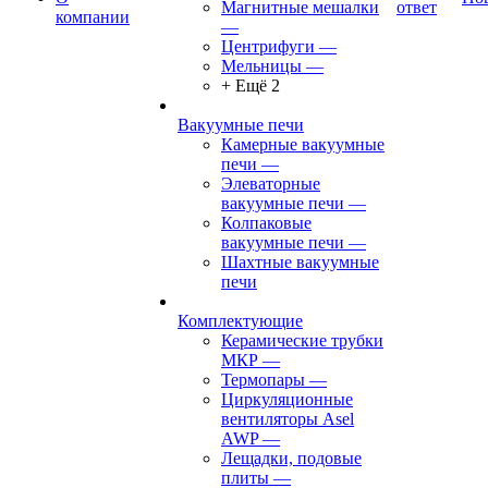
Магнитные мешалки
ответ
компании
—
Центрифуги
—
Мельницы
—
+ Ещё 2
Вакуумные печи
Камерные вакуумные
печи
—
Элеваторные
вакуумные печи
—
Колпаковые
вакуумные печи
—
Шахтные вакуумные
печи
Комплектующие
Керамические трубки
МКР
—
Термопары
—
Циркуляционные
вентиляторы Asel
AWP
—
Лещадки, подовые
плиты
—