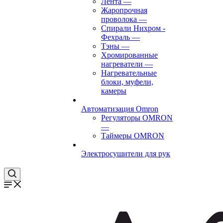
Лента
—
Жаропрочная
проволока
—
Спирали Нихром -
Фехраль
—
Тэны
—
Хромированные
нагреватели
—
Нагревательные
блоки, муфели,
камеры
Автоматизация Omron
Регуляторы OMRON
—
Таймеры OMRON
Электросушители для рук