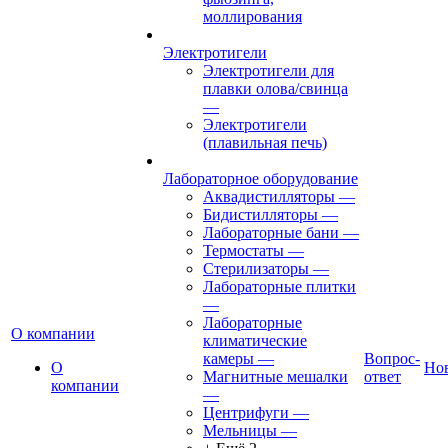
моллирования
Электротигели
Электротигели для
плавки олова/свинца
—
Электротигели
(плавильная печь)
Лабораторное оборудование
Аквадистилляторы
—
Бидистилляторы
—
Лабораторные бани
—
Термостаты
—
Стерилизаторы
—
Лабораторные плитки
—
Лабораторные
О компании
климатические
камеры
—
Вопрос-
О
Но
Магнитные мешалки
ответ
компании
—
Центрифуги
—
Мельницы
—