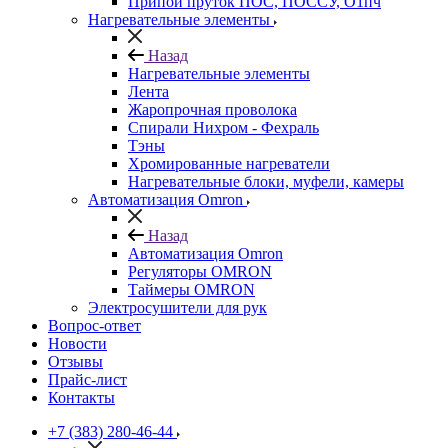
Припой пруток ПОС, ПОССУ, О1пч
Нагревательные элементы
Назад
Нагревательные элементы
Лента
Жаропрочная проволока
Спирали Нихром - Фехраль
Тэны
Хромированные нагреватели
Нагревательные блоки, муфели, камеры
Автоматизация Omron
Назад
Автоматизация Omron
Регуляторы OMRON
Таймеры OMRON
Электросушители для рук
Вопрос-ответ
Новости
Отзывы
Прайс-лист
Контакты
+7 (383) 280-46-44