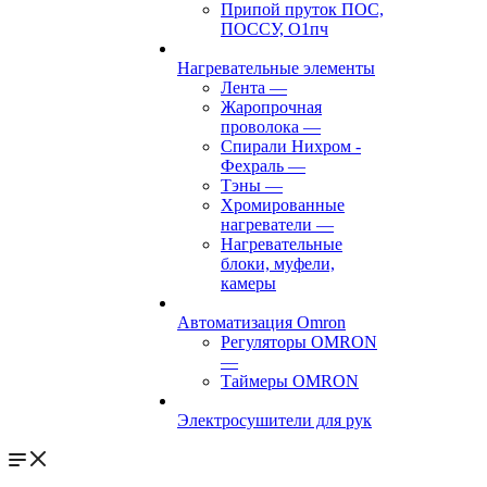
Припой пруток ПОС,
ПОССУ, О1пч
Нагревательные элементы
Лента
—
Жаропрочная
проволока
—
Спирали Нихром -
Фехраль
—
Тэны
—
Хромированные
нагреватели
—
Нагревательные
блоки, муфели,
камеры
Автоматизация Omron
Регуляторы OMRON
—
Таймеры OMRON
Электросушители для рук