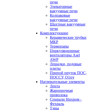
печи
Элеваторные
вакуумные печи
Колпаковые
вакуумные печи
Шахтные вакуумные
печи
Комплектующие
Керамические трубки
МКР
Термопары
Циркуляционные
вентиляторы Asel
AWP
Лещадки, подовые
плиты
Припой пруток ПОС,
ПОССУ, О1пч
Нагревательные элементы
Лента
Жаропрочная
проволока
Спирали Нихром -
Фехраль
Тэны