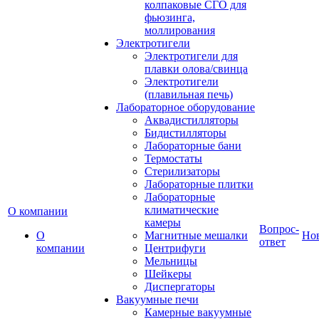
колпаковые СГО для
фьюзинга,
моллирования
Электротигели
Электротигели для
плавки олова/свинца
Электротигели
(плавильная печь)
Лабораторное оборудование
Аквадистилляторы
Бидистилляторы
Лабораторные бани
Термостаты
Стерилизаторы
Лабораторные плитки
Лабораторные
климатические
О компании
камеры
Вопрос-
О
Магнитные мешалки
Но
ответ
компании
Центрифуги
Мельницы
Шейкеры
Диспергаторы
Вакуумные печи
Камерные вакуумные