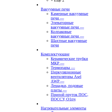
+ Ещё 2
Вакуумные печи
Камерные вакуумные
печи
—
Элеваторные
вакуумные печи
—
Колпаковые
вакуумные печи
—
Шахтные вакуумные
печи
Комплектующие
Керамические трубки
МКР
—
Термопары
—
Циркуляционные
вентиляторы Asel
AWP
—
Лещадки, подовые
плиты
—
Припой пруток ПОС,
ПОССУ, О1пч
Нагревательные элементы