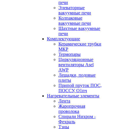
печи
Элеваторные
вакуумные печи
Колпаковые
вакуумные печи
Шахтные вакуумные
печи
Комплектующие
Керамические трубки
МКР
Термопары
Циркуляционные
вентиляторы Asel
AWP
Лещадки, подовые
плиты
Припой пруток ПОС,
ПОССУ, О1пч
Нагревательные элементы
Лента
Жаропрочная
проволока
Спирали Нихром -
Фехраль
Тэны