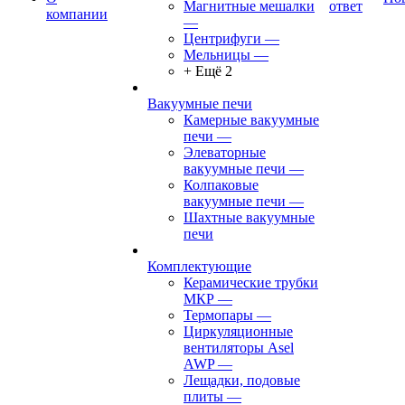
Магнитные мешалки
ответ
компании
—
Центрифуги
—
Мельницы
—
+ Ещё 2
Вакуумные печи
Камерные вакуумные
печи
—
Элеваторные
вакуумные печи
—
Колпаковые
вакуумные печи
—
Шахтные вакуумные
печи
Комплектующие
Керамические трубки
МКР
—
Термопары
—
Циркуляционные
вентиляторы Asel
AWP
—
Лещадки, подовые
плиты
—