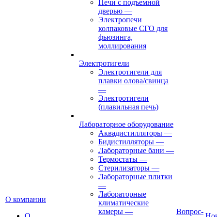
Печи с подъемной
дверью
—
Электропечи
колпаковые СГО для
фьюзинга,
моллирования
Электротигели
Электротигели для
плавки олова/свинца
—
Электротигели
(плавильная печь)
Лабораторное оборудование
Аквадистилляторы
—
Бидистилляторы
—
Лабораторные бани
—
Термостаты
—
Стерилизаторы
—
Лабораторные плитки
—
Лабораторные
О компании
климатические
камеры
—
Вопрос-
О
Но