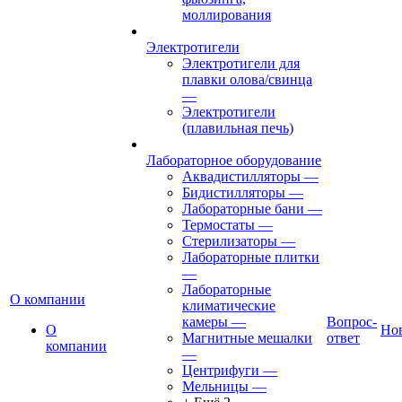
моллирования
Электротигели
Электротигели для
плавки олова/свинца
—
Электротигели
(плавильная печь)
Лабораторное оборудование
Аквадистилляторы
—
Бидистилляторы
—
Лабораторные бани
—
Термостаты
—
Стерилизаторы
—
Лабораторные плитки
—
Лабораторные
О компании
климатические
камеры
—
Вопрос-
О
Но
Магнитные мешалки
ответ
компании
—
Центрифуги
—
Мельницы
—