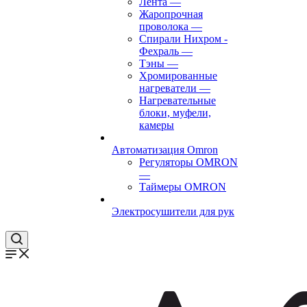
Лента
—
Жаропрочная
проволока
—
Спирали Нихром -
Фехраль
—
Тэны
—
Хромированные
нагреватели
—
Нагревательные
блоки, муфели,
камеры
Автоматизация Omron
Регуляторы OMRON
—
Таймеры OMRON
Электросушители для рук