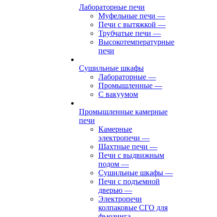
Лабораторные печи
Муфельные печи
—
Печи с вытяжкой
—
Трубчатые печи
—
Высокотемпературные
печи
Сушильные шкафы
Лабораторные
—
Промышленные
—
С вакуумом
Промышленные камерные
печи
Камерные
электропечи
—
Шахтные печи
—
Печи с выдвижным
подом
—
Сушильные шкафы
—
Печи с подъемной
дверью
—
Электропечи
колпаковые СГО для
фьюзинга,