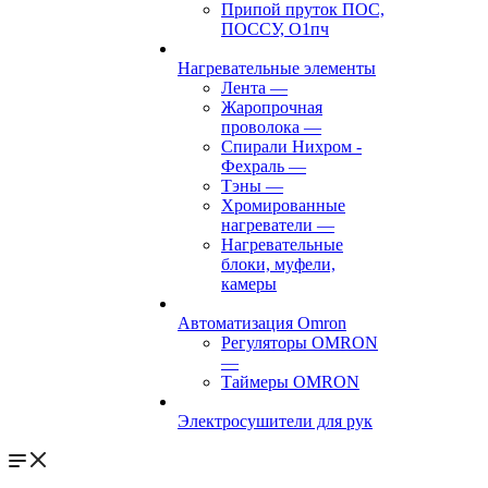
Припой пруток ПОС,
ПОССУ, О1пч
Нагревательные элементы
Лента
—
Жаропрочная
проволока
—
Спирали Нихром -
Фехраль
—
Тэны
—
Хромированные
нагреватели
—
Нагревательные
блоки, муфели,
камеры
Автоматизация Omron
Регуляторы OMRON
—
Таймеры OMRON
Электросушители для рук