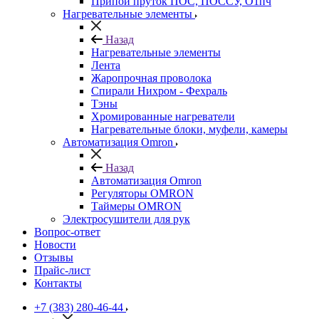
Припой пруток ПОС, ПОССУ, О1пч
Нагревательные элементы
Назад
Нагревательные элементы
Лента
Жаропрочная проволока
Спирали Нихром - Фехраль
Тэны
Хромированные нагреватели
Нагревательные блоки, муфели, камеры
Автоматизация Omron
Назад
Автоматизация Omron
Регуляторы OMRON
Таймеры OMRON
Электросушители для рук
Вопрос-ответ
Новости
Отзывы
Прайс-лист
Контакты
+7 (383) 280-46-44