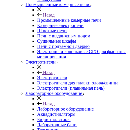
Промышленные камерные печи
Назад
Промышленные камерные печи
Камерные электропечи
Шахтные печи
Печи с выдвижным подом
Сушильные шкафы
Печи с подъемной дверью
Электропечи колпаковые СГО для фьюзинга,
моллирования
Электротигели
Назад
Электротигели
Электротигели для плавки олова/свинца
Электротигели (плавильная печь)
Лабораторное оборудование
Назад
Лабораторное оборудование
Аквадистилляторы
Бидистилляторы
Лабораторные бани
Термостаты