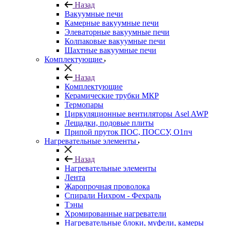
Назад
Вакуумные печи
Камерные вакуумные печи
Элеваторные вакуумные печи
Колпаковые вакуумные печи
Шахтные вакуумные печи
Комплектующие
Назад
Комплектующие
Керамические трубки МКР
Термопары
Циркуляционные вентиляторы Asel AWP
Лещадки, подовые плиты
Припой пруток ПОС, ПОССУ, О1пч
Нагревательные элементы
Назад
Нагревательные элементы
Лента
Жаропрочная проволока
Спирали Нихром - Фехраль
Тэны
Хромированные нагреватели
Нагревательные блоки, муфели, камеры