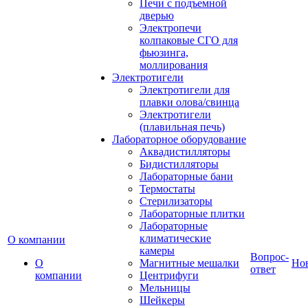
Печи с подъемной
дверью
Электропечи
колпаковые СГО для
фьюзинга,
моллирования
Электротигели
Электротигели для
плавки олова/свинца
Электротигели
(плавильная печь)
Лабораторное оборудование
Аквадистилляторы
Бидистилляторы
Лабораторные бани
Термостаты
Стерилизаторы
Лабораторные плитки
Лабораторные
климатические
О компании
камеры
Вопрос-
О
Магнитные мешалки
Но
ответ
компании
Центрифуги
Мельницы
Шейкеры