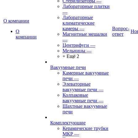
Стерилизаторы
—
Лабораторные плитки
—
Лабораторные
О компании
климатические
камеры
—
Вопрос-
О
Но
Магнитные мешалки
ответ
компании
—
Центрифуги
—
Мельницы
—
+ Ещё 2
Вакуумные печи
Камерные вакуумные
печи
—
Элеваторные
вакуумные печи
—
Колпаковые
вакуумные печи
—
Шахтные вакуумные
печи
Комплектующие
Керамические трубки
МКР
—