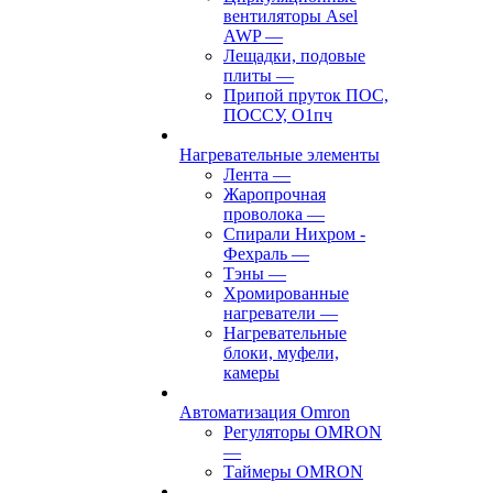
вентиляторы Asel
AWP
—
Лещадки, подовые
плиты
—
Припой пруток ПОС,
ПОССУ, О1пч
Нагревательные элементы
Лента
—
Жаропрочная
проволока
—
Спирали Нихром -
Фехраль
—
Тэны
—
Хромированные
нагреватели
—
Нагревательные
блоки, муфели,
камеры
Автоматизация Omron
Регуляторы OMRON
—
Таймеры OMRON