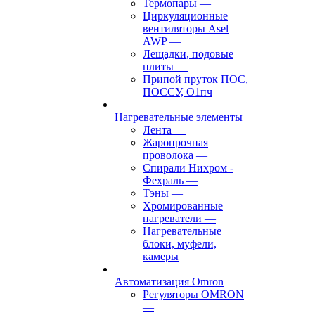
Термопары
—
Циркуляционные
вентиляторы Asel
AWP
—
Лещадки, подовые
плиты
—
Припой пруток ПОС,
ПОССУ, О1пч
Нагревательные элементы
Лента
—
Жаропрочная
проволока
—
Спирали Нихром -
Фехраль
—
Тэны
—
Хромированные
нагреватели
—
Нагревательные
блоки, муфели,
камеры
Автоматизация Omron
Регуляторы OMRON
—