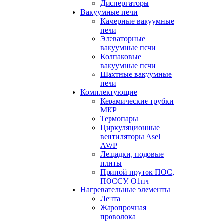
Диспергаторы
Вакуумные печи
Камерные вакуумные
печи
Элеваторные
вакуумные печи
Колпаковые
вакуумные печи
Шахтные вакуумные
печи
Комплектующие
Керамические трубки
МКР
Термопары
Циркуляционные
вентиляторы Asel
AWP
Лещадки, подовые
плиты
Припой пруток ПОС,
ПОССУ, О1пч
Нагревательные элементы
Лента
Жаропрочная
проволока