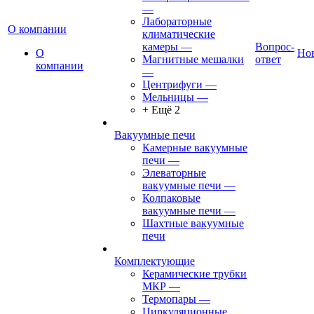
—
Лабораторные
О компании
климатические
камеры
—
Вопрос-
О
Но
Магнитные мешалки
ответ
компании
—
Центрифуги
—
Мельницы
—
+ Ещё 2
Вакуумные печи
Камерные вакуумные
печи
—
Элеваторные
вакуумные печи
—
Колпаковые
вакуумные печи
—
Шахтные вакуумные
печи
Комплектующие
Керамические трубки
МКР
—
Термопары
—
Циркуляционные