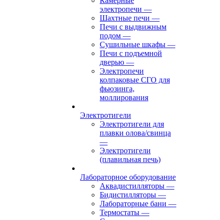
Камерные
электропечи
—
Шахтные печи
—
Печи с выдвижным
подом
—
Сушильные шкафы
—
Печи с подъемной
дверью
—
Электропечи
колпаковые СГО для
фьюзинга,
моллирования
Электротигели
Электротигели для
плавки олова/свинца
—
Электротигели
(плавильная печь)
Лабораторное оборудование
Аквадистилляторы
—
Бидистилляторы
—
Лабораторные бани
—
Термостаты
—