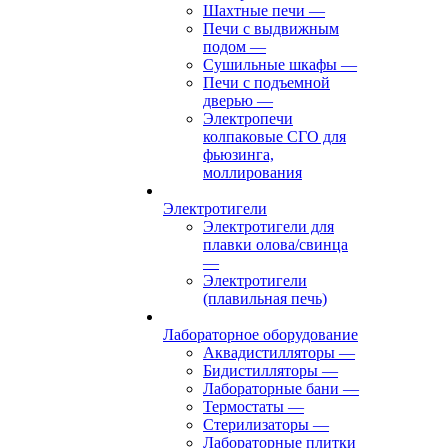
Шахтные печи
—
Печи с выдвижным
подом
—
Сушильные шкафы
—
Печи с подъемной
дверью
—
Электропечи
колпаковые СГО для
фьюзинга,
моллирования
Электротигели
Электротигели для
плавки олова/свинца
—
Электротигели
(плавильная печь)
Лабораторное оборудование
Аквадистилляторы
—
Бидистилляторы
—
Лабораторные бани
—
Термостаты
—
Стерилизаторы
—
Лабораторные плитки