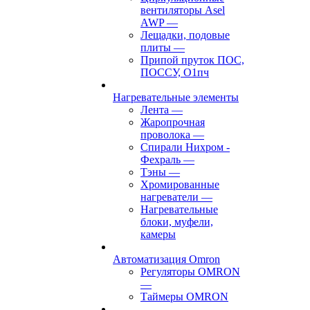
вентиляторы Asel
AWP
—
Лещадки, подовые
плиты
—
Припой пруток ПОС,
ПОССУ, О1пч
Нагревательные элементы
Лента
—
Жаропрочная
проволока
—
Спирали Нихром -
Фехраль
—
Тэны
—
Хромированные
нагреватели
—
Нагревательные
блоки, муфели,
камеры
Автоматизация Omron
Регуляторы OMRON
—
Таймеры OMRON