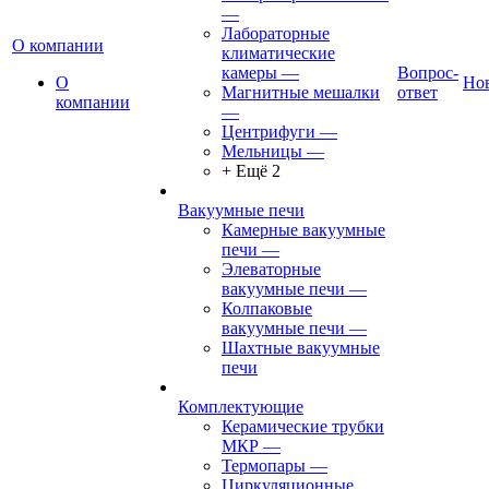
—
Лабораторные
О компании
климатические
камеры
—
Вопрос-
О
Но
Магнитные мешалки
ответ
компании
—
Центрифуги
—
Мельницы
—
+ Ещё 2
Вакуумные печи
Камерные вакуумные
печи
—
Элеваторные
вакуумные печи
—
Колпаковые
вакуумные печи
—
Шахтные вакуумные
печи
Комплектующие
Керамические трубки
МКР
—
Термопары
—
Циркуляционные