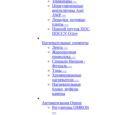
Термопары
—
Циркуляционные
вентиляторы Asel
AWP
—
Лещадки, подовые
плиты
—
Припой пруток ПОС,
ПОССУ, О1пч
Нагревательные элементы
Лента
—
Жаропрочная
проволока
—
Спирали Нихром -
Фехраль
—
Тэны
—
Хромированные
нагреватели
—
Нагревательные
блоки, муфели,
камеры
Автоматизация Omron
Регуляторы OMRON
—