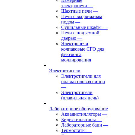
Камерные
электропечи
—
Шахтные печи
—
Печи с выдвижным
подом
—
Сушильные шкафы
—
Печи с подъемной
дверью
—
Электропечи
колпаковые СГО для
фьюзинга,
моллирования
Электротигели
Электротигели для
плавки олова/свинца
—
Электротигели
(плавильная печь)
Лабораторное оборудование
Аквадистилляторы
—
Бидистилляторы
—
Лабораторные бани
—
Термостаты
—