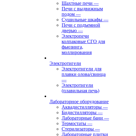
Шахтные печи
—
Печи с выдвижным
подом
—
Сушильные шкафы
—
Печи с подъемной
дверью
—
Электропечи
колпаковые СГО для
фьюзинга,
моллирования
Электротигели
Электротигели для
плавки олова/свинца
—
Электротигели
(плавильная печь)
Лабораторное оборудование
Аквадистилляторы
—
Бидистилляторы
—
Лабораторные бани
—
Термостаты
—
Стерилизаторы
—
Лабораторные плитки