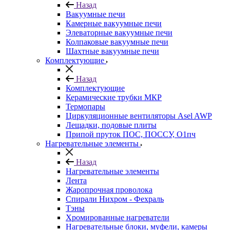
Назад
Вакуумные печи
Камерные вакуумные печи
Элеваторные вакуумные печи
Колпаковые вакуумные печи
Шахтные вакуумные печи
Комплектующие
Назад
Комплектующие
Керамические трубки МКР
Термопары
Циркуляционные вентиляторы Asel AWP
Лещадки, подовые плиты
Припой пруток ПОС, ПОССУ, О1пч
Нагревательные элементы
Назад
Нагревательные элементы
Лента
Жаропрочная проволока
Спирали Нихром - Фехраль
Тэны
Хромированные нагреватели
Нагревательные блоки, муфели, камеры