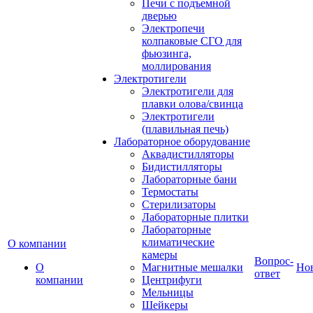
Печи с подъемной
дверью
Электропечи
колпаковые СГО для
фьюзинга,
моллирования
Электротигели
Электротигели для
плавки олова/свинца
Электротигели
(плавильная печь)
Лабораторное оборудование
Аквадистилляторы
Бидистилляторы
Лабораторные бани
Термостаты
Стерилизаторы
Лабораторные плитки
Лабораторные
климатические
О компании
камеры
Вопрос-
О
Магнитные мешалки
Но
ответ
компании
Центрифуги
Мельницы
Шейкеры