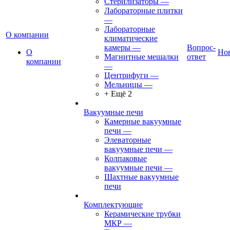
Стерилизаторы
—
Лабораторные плитки
—
Лабораторные
О компании
климатические
камеры
—
Вопрос-
О
Но
Магнитные мешалки
ответ
компании
—
Центрифуги
—
Мельницы
—
+ Ещё 2
Вакуумные печи
Камерные вакуумные
печи
—
Элеваторные
вакуумные печи
—
Колпаковые
вакуумные печи
—
Шахтные вакуумные
печи
Комплектующие
Керамические трубки
МКР
—