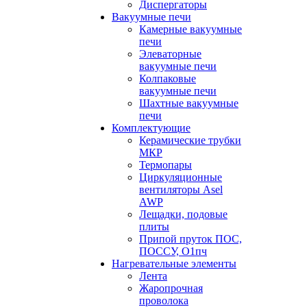
Диспергаторы
Вакуумные печи
Камерные вакуумные
печи
Элеваторные
вакуумные печи
Колпаковые
вакуумные печи
Шахтные вакуумные
печи
Комплектующие
Керамические трубки
МКР
Термопары
Циркуляционные
вентиляторы Asel
AWP
Лещадки, подовые
плиты
Припой пруток ПОС,
ПОССУ, О1пч
Нагревательные элементы
Лента
Жаропрочная
проволока