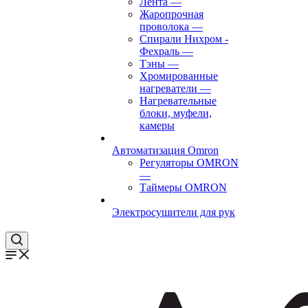
Лента
—
Жаропрочная
проволока
—
Спирали Нихром -
Фехраль
—
Тэны
—
Хромированные
нагреватели
—
Нагревательные
блоки, муфели,
камеры
Автоматизация Omron
Регуляторы OMRON
—
Таймеры OMRON
Электросушители для рук