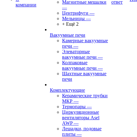
Магнитные мешалки
ответ
компании
—
Центрифуги
—
Мельницы
—
+ Ещё 2
Вакуумные печи
Камерные вакуумные
печи
—
Элеваторные
вакуумные печи
—
Колпаковые
вакуумные печи
—
Шахтные вакуумные
печи
Комплектующие
Керамические трубки
МКР
—
Термопары
—
Циркуляционные
вентиляторы Asel
AWP
—
Лещадки, подовые
плиты
—