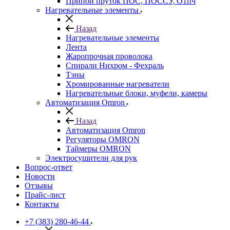
Припой пруток ПОС, ПОССУ, О1пч
Нагревательные элементы
Назад
Нагревательные элементы
Лента
Жаропрочная проволока
Спирали Нихром - Фехраль
Тэны
Хромированные нагреватели
Нагревательные блоки, муфели, камеры
Автоматизация Omron
Назад
Автоматизация Omron
Регуляторы OMRON
Таймеры OMRON
Электросушители для рук
Вопрос-ответ
Новости
Отзывы
Прайс-лист
Контакты
+7 (383) 280-46-44