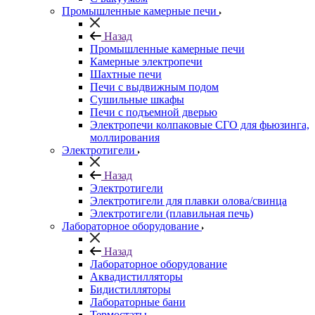
Промышленные камерные печи
Назад
Промышленные камерные печи
Камерные электропечи
Шахтные печи
Печи с выдвижным подом
Сушильные шкафы
Печи с подъемной дверью
Электропечи колпаковые СГО для фьюзинга,
моллирования
Электротигели
Назад
Электротигели
Электротигели для плавки олова/свинца
Электротигели (плавильная печь)
Лабораторное оборудование
Назад
Лабораторное оборудование
Аквадистилляторы
Бидистилляторы
Лабораторные бани
Термостаты