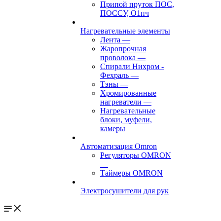
Припой пруток ПОС,
ПОССУ, О1пч
Нагревательные элементы
Лента
—
Жаропрочная
проволока
—
Спирали Нихром -
Фехраль
—
Тэны
—
Хромированные
нагреватели
—
Нагревательные
блоки, муфели,
камеры
Автоматизация Omron
Регуляторы OMRON
—
Таймеры OMRON
Электросушители для рук