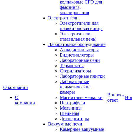
колпаковые СГО для
фьюзинга,
моллирования
Электротигели
Электротигели для
плавки олова/свинца
Электротигели
(плавильная печь)
Лабораторное оборудование
Аквадистилляторы
Бидистилляторы
Лабораторные бани
Термостаты
Стерилизаторы
Лабораторные плитки
Лабораторные
климатические
О компании
камеры
Вопрос-
О
Магнитные мешалки
Но
ответ
компании
Центрифуги
Мельницы
Шейкеры
Диспергаторы
Вакуумные печи
Камерные вакуумные