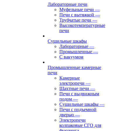
Лабораторные печи
Муфельные печи
—
Печи с вытяжкой
—
Трубчатые печи
—
Высокотемпературные
печи
Сушильные шкафы
Лабораторные
—
Промышленные
—
С вакуумом
Промышленные камерные
печи
Камерные
электропечи
—
Шахтные печи
—
Печи с выдвижным
подом
—
Сушильные шкафы
—
Печи с подъемной
дверью
—
Электропечи
колпаковые СГО для
фьюзинга,