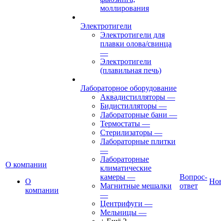
моллирования
Электротигели
Электротигели для
плавки олова/свинца
—
Электротигели
(плавильная печь)
Лабораторное оборудование
Аквадистилляторы
—
Бидистилляторы
—
Лабораторные бани
—
Термостаты
—
Стерилизаторы
—
Лабораторные плитки
—
Лабораторные
О компании
климатические
камеры
—
Вопрос-
О
Но
Магнитные мешалки
ответ
компании
—
Центрифуги
—
Мельницы
—