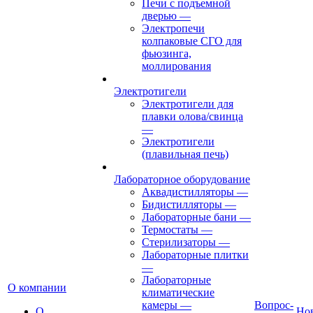
Печи с подъемной
дверью
—
Электропечи
колпаковые СГО для
фьюзинга,
моллирования
Электротигели
Электротигели для
плавки олова/свинца
—
Электротигели
(плавильная печь)
Лабораторное оборудование
Аквадистилляторы
—
Бидистилляторы
—
Лабораторные бани
—
Термостаты
—
Стерилизаторы
—
Лабораторные плитки
—
Лабораторные
О компании
климатические
камеры
—
Вопрос-
О
Но