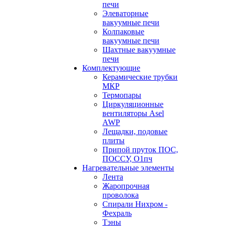
печи
Элеваторные
вакуумные печи
Колпаковые
вакуумные печи
Шахтные вакуумные
печи
Комплектующие
Керамические трубки
МКР
Термопары
Циркуляционные
вентиляторы Asel
AWP
Лещадки, подовые
плиты
Припой пруток ПОС,
ПОССУ, О1пч
Нагревательные элементы
Лента
Жаропрочная
проволока
Спирали Нихром -
Фехраль
Тэны