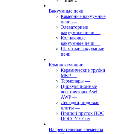
+ Ещё 2
Вакуумные печи
Камерные вакуумные
печи
—
Элеваторные
вакуумные печи
—
Колпаковые
вакуумные печи
—
Шахтные вакуумные
печи
Комплектующие
Керамические трубки
МКР
—
Термопары
—
Циркуляционные
вентиляторы Asel
AWP
—
Лещадки, подовые
плиты
—
Припой пруток ПОС,
ПОССУ, О1пч
Нагревательные элементы