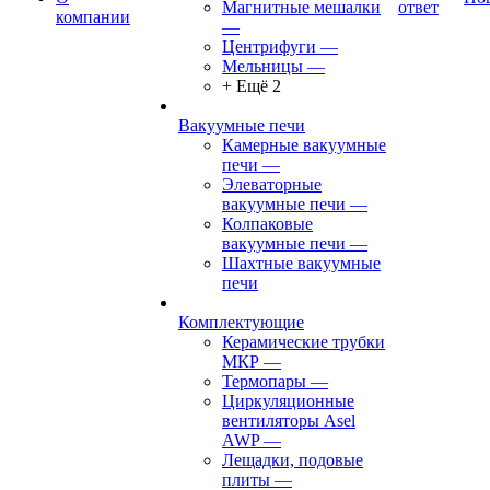
Магнитные мешалки
ответ
компании
—
Центрифуги
—
Мельницы
—
+ Ещё 2
Вакуумные печи
Камерные вакуумные
печи
—
Элеваторные
вакуумные печи
—
Колпаковые
вакуумные печи
—
Шахтные вакуумные
печи
Комплектующие
Керамические трубки
МКР
—
Термопары
—
Циркуляционные
вентиляторы Asel
AWP
—
Лещадки, подовые
плиты
—