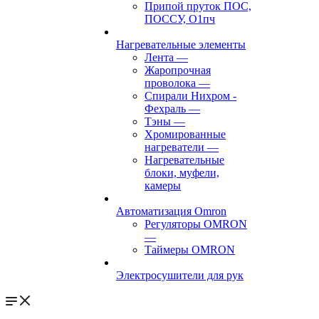
Припой пруток ПОС,
ПОССУ, О1пч
Нагревательные элементы
Лента
—
Жаропрочная
проволока
—
Спирали Нихром -
Фехраль
—
Тэны
—
Хромированные
нагреватели
—
Нагревательные
блоки, муфели,
камеры
Автоматизация Omron
Регуляторы OMRON
—
Таймеры OMRON
Электросушители для рук