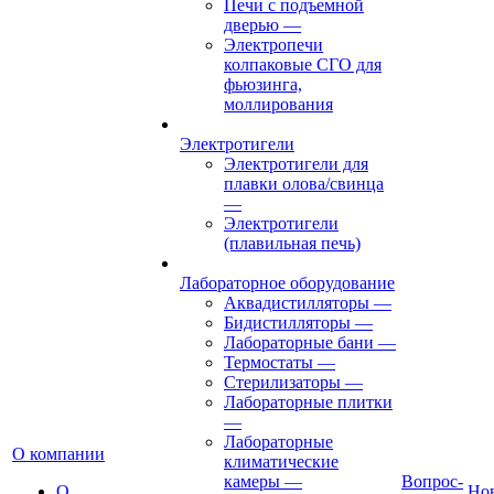
Печи с подъемной
дверью
—
Электропечи
колпаковые СГО для
фьюзинга,
моллирования
Электротигели
Электротигели для
плавки олова/свинца
—
Электротигели
(плавильная печь)
Лабораторное оборудование
Аквадистилляторы
—
Бидистилляторы
—
Лабораторные бани
—
Термостаты
—
Стерилизаторы
—
Лабораторные плитки
—
Лабораторные
О компании
климатические
камеры
—
Вопрос-
О
Но