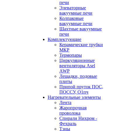
печи
Элеваторные
вакуумные печи
Колпаковые
вакуумные печи
Шахтные вакуумные
печи
Комплектующие
Керамические трубки
МКР
Термопары
Циркуляционные
вентиляторы Asel
AWP
Лещадки, подовые
плиты
Припой пруток ПОС,
ПОССУ, О1пч
Нагревательные элементы
Лента
Жаропрочная
проволока
Спирали Нихром -
Фехраль
Тэны