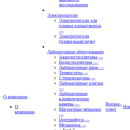
моллирования
Электротигели
Электротигели для
плавки олова/свинца
—
Электротигели
(плавильная печь)
Лабораторное оборудование
Аквадистилляторы
—
Бидистилляторы
—
Лабораторные бани
—
Термостаты
—
Стерилизаторы
—
Лабораторные плитки
—
Лабораторные
О компании
климатические
камеры
—
Вопрос-
О
Но
Магнитные мешалки
ответ
компании
—
Центрифуги
—
Мельницы
—