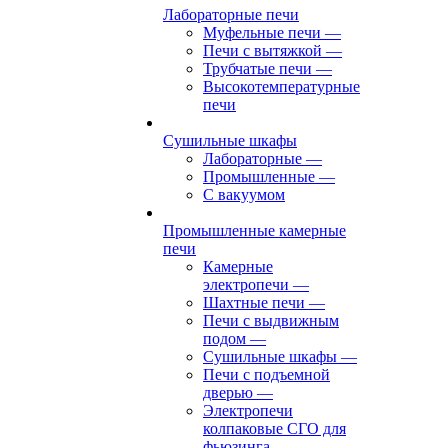
Лабораторные печи
Муфельные печи
—
Печи с вытяжкой
—
Трубчатые печи
—
Высокотемпературные
печи
Сушильные шкафы
Лабораторные
—
Промышленные
—
С вакуумом
Промышленные камерные
печи
Камерные
электропечи
—
Шахтные печи
—
Печи с выдвижным
подом
—
Сушильные шкафы
—
Печи с подъемной
дверью
—
Электропечи
колпаковые СГО для
фьюзинга,