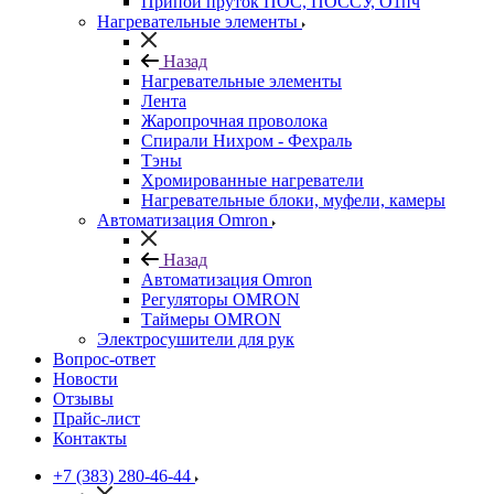
Припой пруток ПОС, ПОССУ, О1пч
Нагревательные элементы
Назад
Нагревательные элементы
Лента
Жаропрочная проволока
Спирали Нихром - Фехраль
Тэны
Хромированные нагреватели
Нагревательные блоки, муфели, камеры
Автоматизация Omron
Назад
Автоматизация Omron
Регуляторы OMRON
Таймеры OMRON
Электросушители для рук
Вопрос-ответ
Новости
Отзывы
Прайс-лист
Контакты
+7 (383) 280-46-44