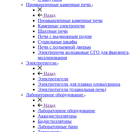
Промышленные камерные печи
Назад
Промышленные камерные печи
Камерные электропечи
Шахтные печи
Печи с выдвижным подом
Сушильные шкафы
Печи с подъемной дверью
Электропечи колпаковые СГО для фьюзинга,
моллирования
Электротигели
Назад
Электротигели
Электротигели для плавки олова/свинца
Электротигели (плавильная печь)
Лабораторное оборудование
Назад
Лабораторное оборудование
Аквадистилляторы
Бидистилляторы
Лабораторные бани
Термостаты