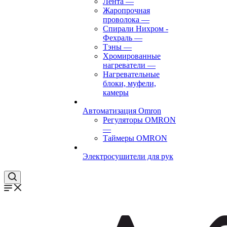
Лента
—
Жаропрочная
проволока
—
Спирали Нихром -
Фехраль
—
Тэны
—
Хромированные
нагреватели
—
Нагревательные
блоки, муфели,
камеры
Автоматизация Omron
Регуляторы OMRON
—
Таймеры OMRON
Электросушители для рук