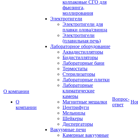
колпаковые СГО для
фьюзинга,
моллирования
Электротигели
Электротигели для
плавки олова/свинца
Электротигели
(плавильная печь)
Лабораторное оборудование
Аквадистилляторы
Бидистилляторы
Лабораторные бани
Термостаты
Стерилизаторы
Лабораторные плитки
Лабораторные
климатические
О компании
камеры
Вопрос-
О
Магнитные мешалки
Но
ответ
компании
Центрифуги
Мельницы
Шейкеры
Диспергаторы
Вакуумные печи
Камерные вакуумные