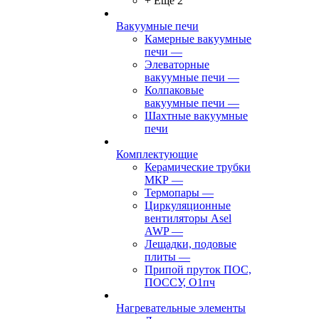
+ Ещё 2
Вакуумные печи
Камерные вакуумные
печи
—
Элеваторные
вакуумные печи
—
Колпаковые
вакуумные печи
—
Шахтные вакуумные
печи
Комплектующие
Керамические трубки
МКР
—
Термопары
—
Циркуляционные
вентиляторы Asel
AWP
—
Лещадки, подовые
плиты
—
Припой пруток ПОС,
ПОССУ, О1пч
Нагревательные элементы