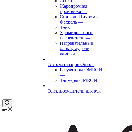
Лента
—
Жаропрочная
проволока
—
Спирали Нихром -
Фехраль
—
Тэны
—
Хромированные
нагреватели
—
Нагревательные
блоки, муфели,
камеры
Автоматизация Omron
Регуляторы OMRON
—
Таймеры OMRON
Электросушители для рук