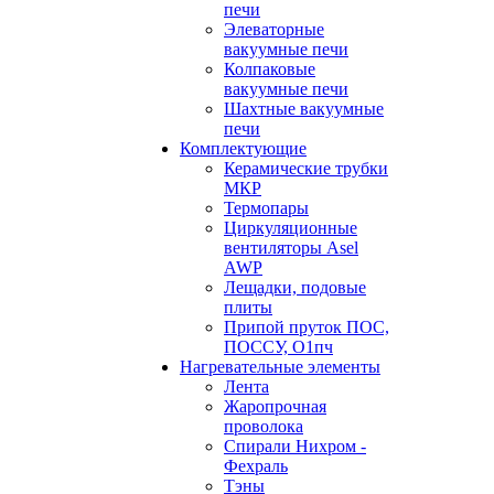
печи
Элеваторные
вакуумные печи
Колпаковые
вакуумные печи
Шахтные вакуумные
печи
Комплектующие
Керамические трубки
МКР
Термопары
Циркуляционные
вентиляторы Asel
AWP
Лещадки, подовые
плиты
Припой пруток ПОС,
ПОССУ, О1пч
Нагревательные элементы
Лента
Жаропрочная
проволока
Спирали Нихром -
Фехраль
Тэны