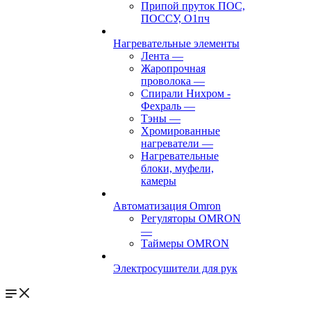
Припой пруток ПОС,
ПОССУ, О1пч
Нагревательные элементы
Лента
—
Жаропрочная
проволока
—
Спирали Нихром -
Фехраль
—
Тэны
—
Хромированные
нагреватели
—
Нагревательные
блоки, муфели,
камеры
Автоматизация Omron
Регуляторы OMRON
—
Таймеры OMRON
Электросушители для рук