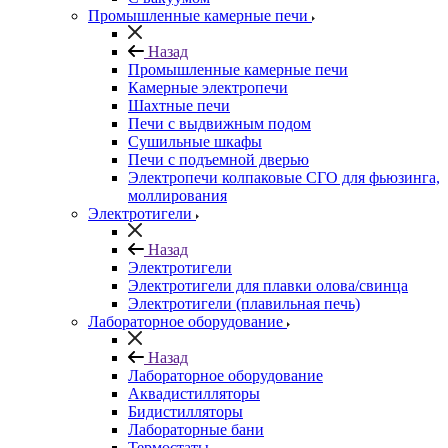
Промышленные камерные печи
Назад
Промышленные камерные печи
Камерные электропечи
Шахтные печи
Печи с выдвижным подом
Сушильные шкафы
Печи с подъемной дверью
Электропечи колпаковые СГО для фьюзинга,
моллирования
Электротигели
Назад
Электротигели
Электротигели для плавки олова/свинца
Электротигели (плавильная печь)
Лабораторное оборудование
Назад
Лабораторное оборудование
Аквадистилляторы
Бидистилляторы
Лабораторные бани
Термостаты