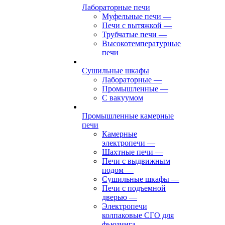
Лабораторные печи
Муфельные печи
—
Печи с вытяжкой
—
Трубчатые печи
—
Высокотемпературные
печи
Сушильные шкафы
Лабораторные
—
Промышленные
—
С вакуумом
Промышленные камерные
печи
Камерные
электропечи
—
Шахтные печи
—
Печи с выдвижным
подом
—
Сушильные шкафы
—
Печи с подъемной
дверью
—
Электропечи
колпаковые СГО для
фьюзинга,