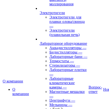
моллирования
Электротигели
Электротигели для
плавки олова/свинца
—
Электротигели
(плавильная печь)
Лабораторное оборудование
Аквадистилляторы
—
Бидистилляторы
—
Лабораторные бани
—
Термостаты
—
Стерилизаторы
—
Лабораторные плитки
—
Лабораторные
О компании
климатические
камеры
—
Вопрос-
О
Но
Магнитные мешалки
ответ
компании
—
Центрифуги
—
Мельницы
—