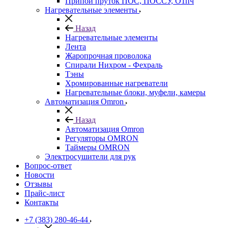
Припой пруток ПОС, ПОССУ, О1пч
Нагревательные элементы
Назад
Нагревательные элементы
Лента
Жаропрочная проволока
Спирали Нихром - Фехраль
Тэны
Хромированные нагреватели
Нагревательные блоки, муфели, камеры
Автоматизация Omron
Назад
Автоматизация Omron
Регуляторы OMRON
Таймеры OMRON
Электросушители для рук
Вопрос-ответ
Новости
Отзывы
Прайс-лист
Контакты
+7 (383) 280-46-44