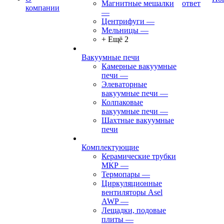
Магнитные мешалки
ответ
компании
—
Центрифуги
—
Мельницы
—
+ Ещё 2
Вакуумные печи
Камерные вакуумные
печи
—
Элеваторные
вакуумные печи
—
Колпаковые
вакуумные печи
—
Шахтные вакуумные
печи
Комплектующие
Керамические трубки
МКР
—
Термопары
—
Циркуляционные
вентиляторы Asel
AWP
—
Лещадки, подовые
плиты
—