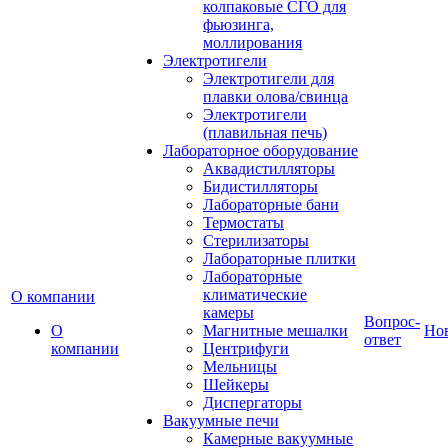
колпаковые СГО для
фьюзинга,
моллирования
Электротигели
Электротигели для
плавки олова/свинца
Электротигели
(плавильная печь)
Лабораторное оборудование
Аквадистилляторы
Бидистилляторы
Лабораторные бани
Термостаты
Стерилизаторы
Лабораторные плитки
Лабораторные
климатические
О компании
камеры
Вопрос-
О
Магнитные мешалки
Но
ответ
компании
Центрифуги
Мельницы
Шейкеры
Диспергаторы
Вакуумные печи
Камерные вакуумные