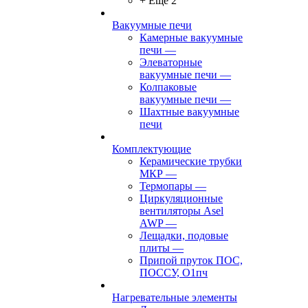
+ Ещё 2
Вакуумные печи
Камерные вакуумные
печи
—
Элеваторные
вакуумные печи
—
Колпаковые
вакуумные печи
—
Шахтные вакуумные
печи
Комплектующие
Керамические трубки
МКР
—
Термопары
—
Циркуляционные
вентиляторы Asel
AWP
—
Лещадки, подовые
плиты
—
Припой пруток ПОС,
ПОССУ, О1пч
Нагревательные элементы