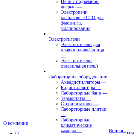
Печи с подъемной
дверью
—
Электропечи
колпаковые СГО для
фьюзинга,
моллирования
Электротигели
Электротигели для
плавки олова/свинца
—
Электротигели
(плавильная печь)
Лабораторное оборудование
Аквадистилляторы
—
Бидистилляторы
—
Лабораторные бани
—
Термостаты
—
Стерилизаторы
—
Лабораторные плитки
—
Лабораторные
О компании
климатические
камеры
—
Вопрос-
О
Но