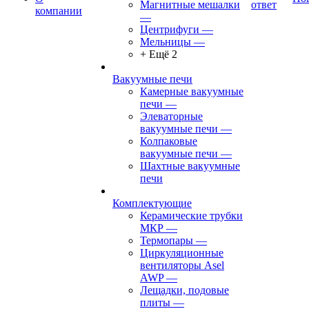
Магнитные мешалки
ответ
компании
—
Центрифуги
—
Мельницы
—
+ Ещё 2
Вакуумные печи
Камерные вакуумные
печи
—
Элеваторные
вакуумные печи
—
Колпаковые
вакуумные печи
—
Шахтные вакуумные
печи
Комплектующие
Керамические трубки
МКР
—
Термопары
—
Циркуляционные
вентиляторы Asel
AWP
—
Лещадки, подовые
плиты
—