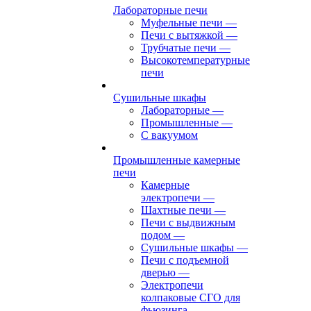
Лабораторные печи
Муфельные печи
—
Печи с вытяжкой
—
Трубчатые печи
—
Высокотемпературные
печи
Сушильные шкафы
Лабораторные
—
Промышленные
—
С вакуумом
Промышленные камерные
печи
Камерные
электропечи
—
Шахтные печи
—
Печи с выдвижным
подом
—
Сушильные шкафы
—
Печи с подъемной
дверью
—
Электропечи
колпаковые СГО для
фьюзинга,