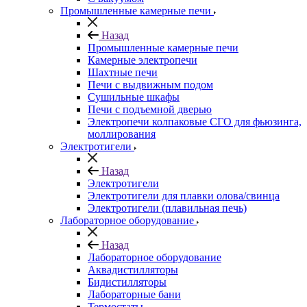
Промышленные камерные печи
Назад
Промышленные камерные печи
Камерные электропечи
Шахтные печи
Печи с выдвижным подом
Сушильные шкафы
Печи с подъемной дверью
Электропечи колпаковые СГО для фьюзинга,
моллирования
Электротигели
Назад
Электротигели
Электротигели для плавки олова/свинца
Электротигели (плавильная печь)
Лабораторное оборудование
Назад
Лабораторное оборудование
Аквадистилляторы
Бидистилляторы
Лабораторные бани
Термостаты