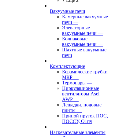
+ Ещё 2
Вакуумные печи
Камерные вакуумные
печи
—
Элеваторные
вакуумные печи
—
Колпаковые
вакуумные печи
—
Шахтные вакуумные
печи
Комплектующие
Керамические трубки
МКР
—
Термопары
—
Циркуляционные
вентиляторы Asel
AWP
—
Лещадки, подовые
плиты
—
Припой пруток ПОС,
ПОССУ, О1пч
Нагревательные элементы