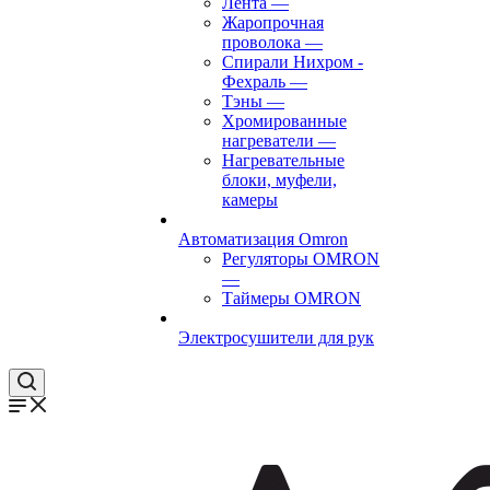
Лента
—
Жаропрочная
проволока
—
Спирали Нихром -
Фехраль
—
Тэны
—
Хромированные
нагреватели
—
Нагревательные
блоки, муфели,
камеры
Автоматизация Omron
Регуляторы OMRON
—
Таймеры OMRON
Электросушители для рук