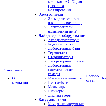
колпаковые СГО для
фьюзинга,
моллирования
Электротигели
Электротигели для
плавки олова/свинца
Электротигели
(плавильная печь)
Лабораторное оборудование
Аквадистилляторы
Бидистилляторы
Лабораторные бани
Термостаты
Стерилизаторы
Лабораторные плитки
Лабораторные
климатические
О компании
камеры
Вопрос-
О
Магнитные мешалки
Но
ответ
компании
Центрифуги
Мельницы
Шейкеры
Диспергаторы
Вакуумные печи
Камерные вакуумные