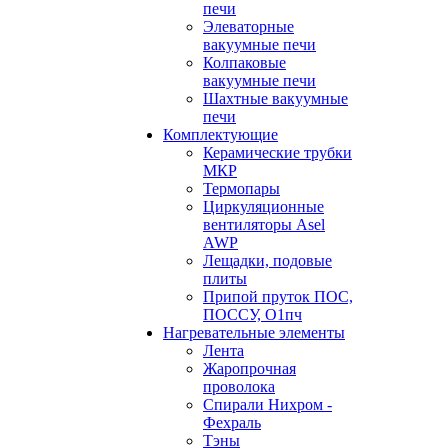
печи
Элеваторные
вакуумные печи
Колпаковые
вакуумные печи
Шахтные вакуумные
печи
Комплектующие
Керамические трубки
МКР
Термопары
Циркуляционные
вентиляторы Asel
AWP
Лещадки, подовые
плиты
Припой пруток ПОС,
ПОССУ, О1пч
Нагревательные элементы
Лента
Жаропрочная
проволока
Спирали Нихром -
Фехраль
Тэны