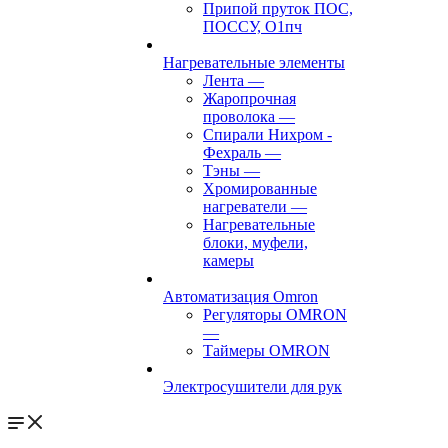
Припой пруток ПОС,
ПОССУ, О1пч
Нагревательные элементы
Лента
—
Жаропрочная
проволока
—
Спирали Нихром -
Фехраль
—
Тэны
—
Хромированные
нагреватели
—
Нагревательные
блоки, муфели,
камеры
Автоматизация Omron
Регуляторы OMRON
—
Таймеры OMRON
Электросушители для рук