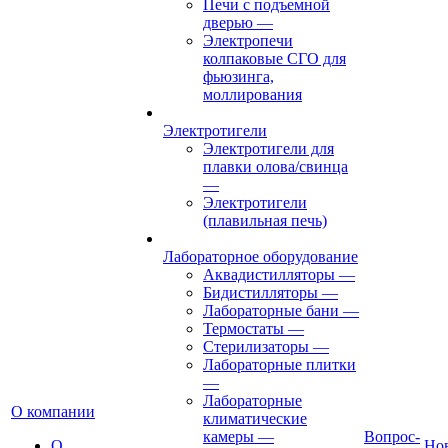
Печи с подъемной
дверью
—
Электропечи
колпаковые СГО для
фьюзинга,
моллирования
Электротигели
Электротигели для
плавки олова/свинца
—
Электротигели
(плавильная печь)
Лабораторное оборудование
Аквадистилляторы
—
Бидистилляторы
—
Лабораторные бани
—
Термостаты
—
Стерилизаторы
—
Лабораторные плитки
—
Лабораторные
О компании
климатические
камеры
—
Вопрос-
О
Но