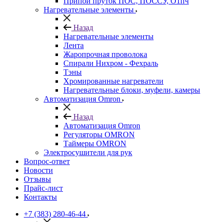
Припой пруток ПОС, ПОССУ, О1пч
Нагревательные элементы
Назад
Нагревательные элементы
Лента
Жаропрочная проволока
Спирали Нихром - Фехраль
Тэны
Хромированные нагреватели
Нагревательные блоки, муфели, камеры
Автоматизация Omron
Назад
Автоматизация Omron
Регуляторы OMRON
Таймеры OMRON
Электросушители для рук
Вопрос-ответ
Новости
Отзывы
Прайс-лист
Контакты
+7 (383) 280-46-44