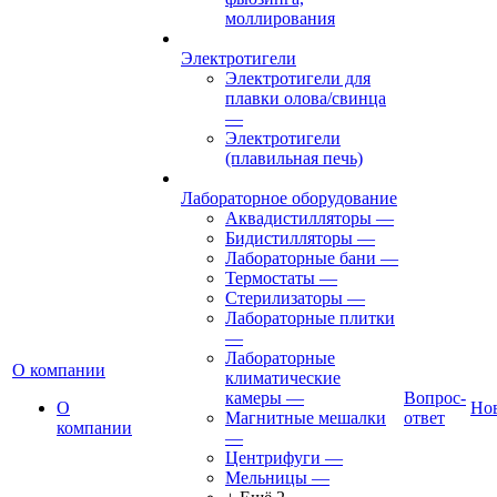
моллирования
Электротигели
Электротигели для
плавки олова/свинца
—
Электротигели
(плавильная печь)
Лабораторное оборудование
Аквадистилляторы
—
Бидистилляторы
—
Лабораторные бани
—
Термостаты
—
Стерилизаторы
—
Лабораторные плитки
—
Лабораторные
О компании
климатические
камеры
—
Вопрос-
О
Но
Магнитные мешалки
ответ
компании
—
Центрифуги
—
Мельницы
—