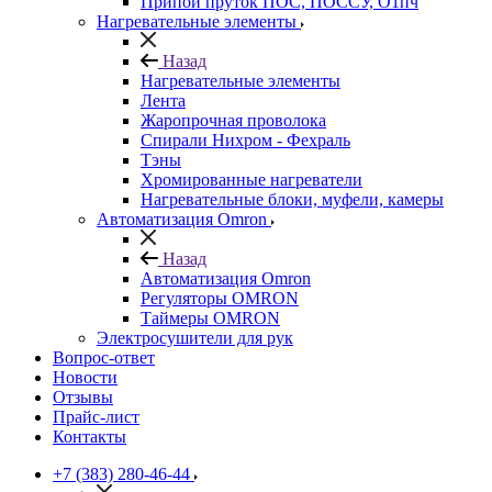
Припой пруток ПОС, ПОССУ, О1пч
Нагревательные элементы
Назад
Нагревательные элементы
Лента
Жаропрочная проволока
Спирали Нихром - Фехраль
Тэны
Хромированные нагреватели
Нагревательные блоки, муфели, камеры
Автоматизация Omron
Назад
Автоматизация Omron
Регуляторы OMRON
Таймеры OMRON
Электросушители для рук
Вопрос-ответ
Новости
Отзывы
Прайс-лист
Контакты
+7 (383) 280-46-44