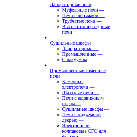
Лабораторные печи
Муфельные печи
—
Печи с вытяжкой
—
Трубчатые печи
—
Высокотемпературные
печи
Сушильные шкафы
Лабораторные
—
Промышленные
—
С вакуумом
Промышленные камерные
печи
Камерные
электропечи
—
Шахтные печи
—
Печи с выдвижным
подом
—
Сушильные шкафы
—
Печи с подъемной
дверью
—
Электропечи
колпаковые СГО для
фьюзинга,