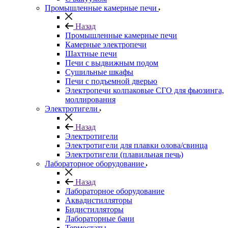
Промышленные камерные печи
Назад
Промышленные камерные печи
Камерные электропечи
Шахтные печи
Печи с выдвижным подом
Сушильные шкафы
Печи с подъемной дверью
Электропечи колпаковые СГО для фьюзинга,
моллирования
Электротигели
Назад
Электротигели
Электротигели для плавки олова/свинца
Электротигели (плавильная печь)
Лабораторное оборудование
Назад
Лабораторное оборудование
Аквадистилляторы
Бидистилляторы
Лабораторные бани
Термостаты