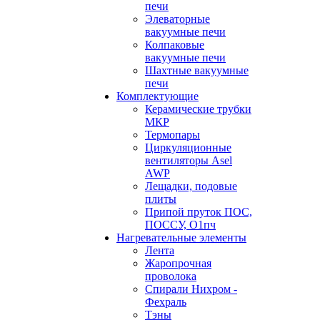
печи
Элеваторные
вакуумные печи
Колпаковые
вакуумные печи
Шахтные вакуумные
печи
Комплектующие
Керамические трубки
МКР
Термопары
Циркуляционные
вентиляторы Asel
AWP
Лещадки, подовые
плиты
Припой пруток ПОС,
ПОССУ, О1пч
Нагревательные элементы
Лента
Жаропрочная
проволока
Спирали Нихром -
Фехраль
Тэны