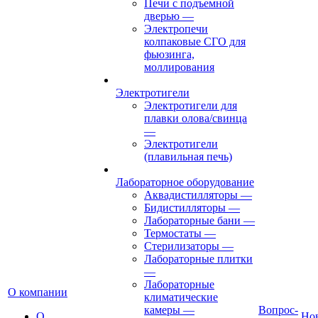
Печи с подъемной
дверью
—
Электропечи
колпаковые СГО для
фьюзинга,
моллирования
Электротигели
Электротигели для
плавки олова/свинца
—
Электротигели
(плавильная печь)
Лабораторное оборудование
Аквадистилляторы
—
Бидистилляторы
—
Лабораторные бани
—
Термостаты
—
Стерилизаторы
—
Лабораторные плитки
—
Лабораторные
О компании
климатические
камеры
—
Вопрос-
О
Но