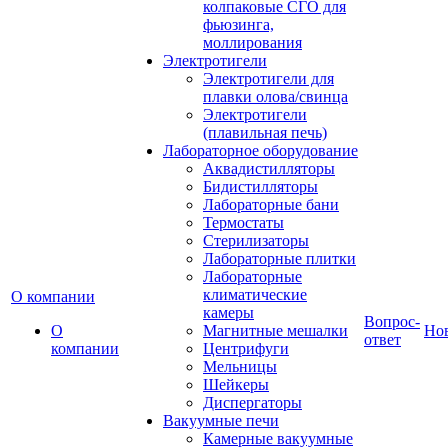
колпаковые СГО для
фьюзинга,
моллирования
Электротигели
Электротигели для
плавки олова/свинца
Электротигели
(плавильная печь)
Лабораторное оборудование
Аквадистилляторы
Бидистилляторы
Лабораторные бани
Термостаты
Стерилизаторы
Лабораторные плитки
Лабораторные
климатические
О компании
камеры
Вопрос-
О
Магнитные мешалки
Но
ответ
компании
Центрифуги
Мельницы
Шейкеры
Диспергаторы
Вакуумные печи
Камерные вакуумные