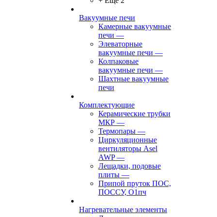
+ Ещё 2
Вакуумные печи
Камерные вакуумные
печи
—
Элеваторные
вакуумные печи
—
Колпаковые
вакуумные печи
—
Шахтные вакуумные
печи
Комплектующие
Керамические трубки
МКР
—
Термопары
—
Циркуляционные
вентиляторы Asel
AWP
—
Лещадки, подовые
плиты
—
Припой пруток ПОС,
ПОССУ, О1пч
Нагревательные элементы