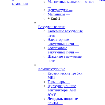
Магнитные мешалки
ответ
компании
—
Центрифуги
—
Мельницы
—
+ Ещё 2
Вакуумные печи
Камерные вакуумные
печи
—
Элеваторные
вакуумные печи
—
Колпаковые
вакуумные печи
—
Шахтные вакуумные
печи
Комплектующие
Керамические трубки
МКР
—
Термопары
—
Циркуляционные
вентиляторы Asel
AWP
—
Лещадки, подовые
плиты
—