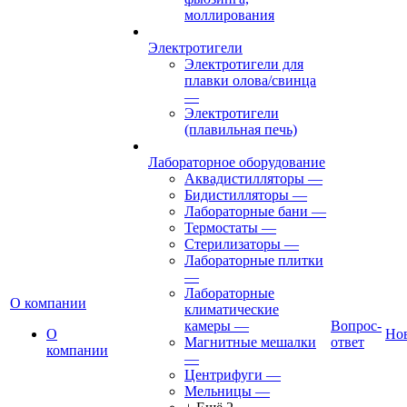
моллирования
Электротигели
Электротигели для
плавки олова/свинца
—
Электротигели
(плавильная печь)
Лабораторное оборудование
Аквадистилляторы
—
Бидистилляторы
—
Лабораторные бани
—
Термостаты
—
Стерилизаторы
—
Лабораторные плитки
—
Лабораторные
О компании
климатические
камеры
—
Вопрос-
О
Но
Магнитные мешалки
ответ
компании
—
Центрифуги
—
Мельницы
—