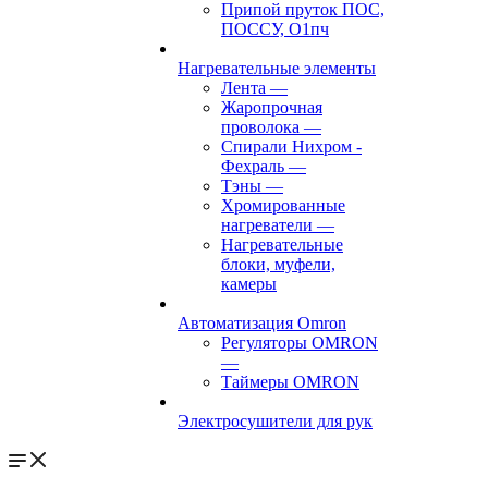
Припой пруток ПОС,
ПОССУ, О1пч
Нагревательные элементы
Лента
—
Жаропрочная
проволока
—
Спирали Нихром -
Фехраль
—
Тэны
—
Хромированные
нагреватели
—
Нагревательные
блоки, муфели,
камеры
Автоматизация Omron
Регуляторы OMRON
—
Таймеры OMRON
Электросушители для рук