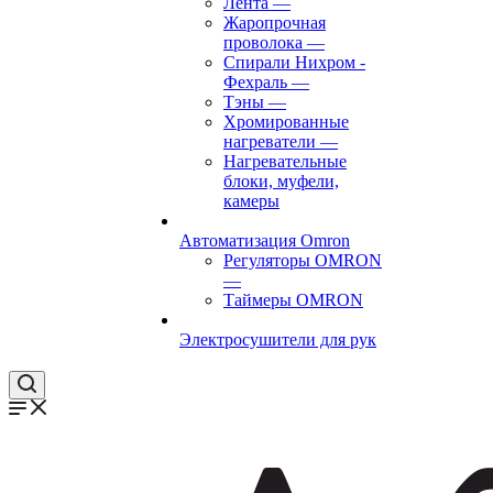
Лента
—
Жаропрочная
проволока
—
Спирали Нихром -
Фехраль
—
Тэны
—
Хромированные
нагреватели
—
Нагревательные
блоки, муфели,
камеры
Автоматизация Omron
Регуляторы OMRON
—
Таймеры OMRON
Электросушители для рук