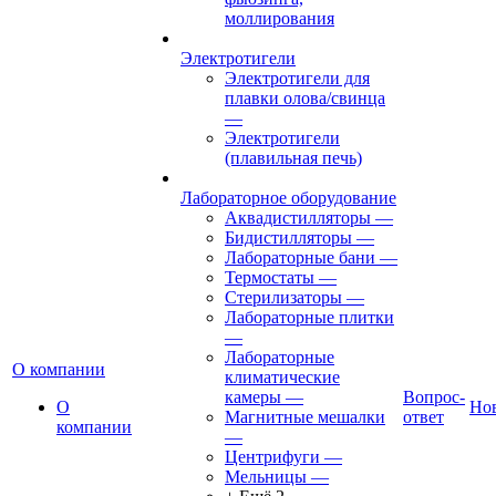
моллирования
Электротигели
Электротигели для
плавки олова/свинца
—
Электротигели
(плавильная печь)
Лабораторное оборудование
Аквадистилляторы
—
Бидистилляторы
—
Лабораторные бани
—
Термостаты
—
Стерилизаторы
—
Лабораторные плитки
—
Лабораторные
О компании
климатические
камеры
—
Вопрос-
О
Но
Магнитные мешалки
ответ
компании
—
Центрифуги
—
Мельницы
—