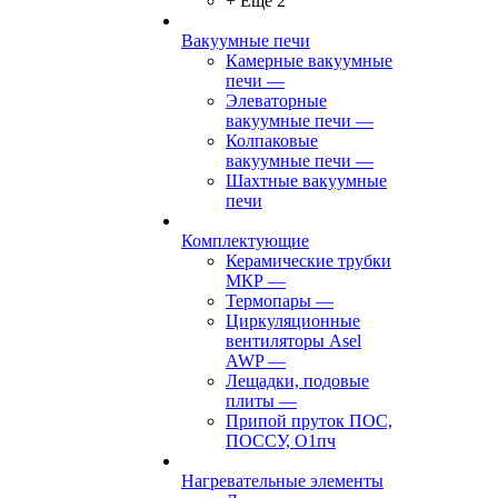
+ Ещё 2
Вакуумные печи
Камерные вакуумные
печи
—
Элеваторные
вакуумные печи
—
Колпаковые
вакуумные печи
—
Шахтные вакуумные
печи
Комплектующие
Керамические трубки
МКР
—
Термопары
—
Циркуляционные
вентиляторы Asel
AWP
—
Лещадки, подовые
плиты
—
Припой пруток ПОС,
ПОССУ, О1пч
Нагревательные элементы