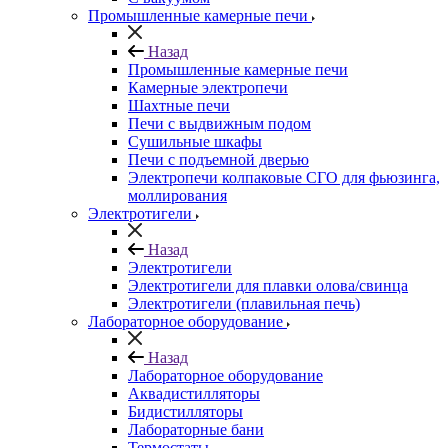
Промышленные камерные печи
Назад
Промышленные камерные печи
Камерные электропечи
Шахтные печи
Печи с выдвижным подом
Сушильные шкафы
Печи с подъемной дверью
Электропечи колпаковые СГО для фьюзинга,
моллирования
Электротигели
Назад
Электротигели
Электротигели для плавки олова/свинца
Электротигели (плавильная печь)
Лабораторное оборудование
Назад
Лабораторное оборудование
Аквадистилляторы
Бидистилляторы
Лабораторные бани
Термостаты