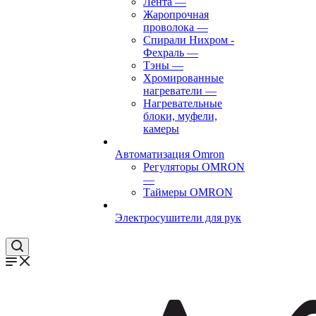
Лента
—
Жаропрочная
проволока
—
Спирали Нихром -
Фехраль
—
Тэны
—
Хромированные
нагреватели
—
Нагревательные
блоки, муфели,
камеры
Автоматизация Omron
Регуляторы OMRON
—
Таймеры OMRON
Электросушители для рук