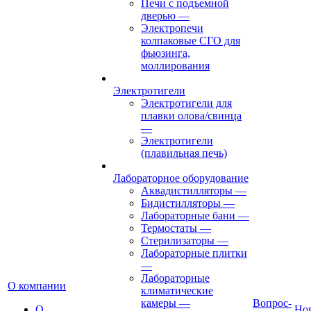
Печи с подъемной
дверью
—
Электропечи
колпаковые СГО для
фьюзинга,
моллирования
Электротигели
Электротигели для
плавки олова/свинца
—
Электротигели
(плавильная печь)
Лабораторное оборудование
Аквадистилляторы
—
Бидистилляторы
—
Лабораторные бани
—
Термостаты
—
Стерилизаторы
—
Лабораторные плитки
—
Лабораторные
О компании
климатические
камеры
—
Вопрос-
О
Но