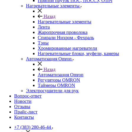
Припой пруток ПОС, ПОССУ, О1пч
Нагревательные элементы
Назад
Нагревательные элементы
Лента
Жаропрочная проволока
Спирали Нихром - Фехраль
Тэны
Хромированные нагреватели
Нагревательные блоки, муфели, камеры
Автоматизация Omron
Назад
Автоматизация Omron
Регуляторы OMRON
Таймеры OMRON
Электросушители для рук
Вопрос-ответ
Новости
Отзывы
Прайс-лист
Контакты
+7 (383) 280-46-44