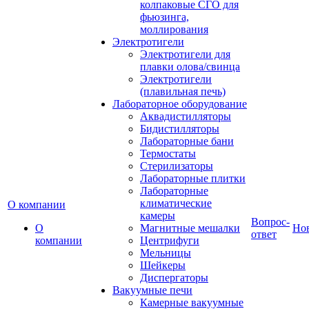
колпаковые СГО для
фьюзинга,
моллирования
Электротигели
Электротигели для
плавки олова/свинца
Электротигели
(плавильная печь)
Лабораторное оборудование
Аквадистилляторы
Бидистилляторы
Лабораторные бани
Термостаты
Стерилизаторы
Лабораторные плитки
Лабораторные
климатические
О компании
камеры
Вопрос-
О
Магнитные мешалки
Но
ответ
компании
Центрифуги
Мельницы
Шейкеры
Диспергаторы
Вакуумные печи
Камерные вакуумные