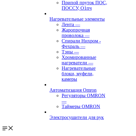
Припой пруток ПОС,
ПОССУ, О1пч
Нагревательные элементы
Лента
—
Жаропрочная
проволока
—
Спирали Нихром -
Фехраль
—
Тэны
—
Хромированные
нагреватели
—
Нагревательные
блоки, муфели,
камеры
Автоматизация Omron
Регуляторы OMRON
—
Таймеры OMRON
Электросушители для рук