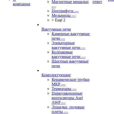
Магнитные мешалки
ответ
компании
—
Центрифуги
—
Мельницы
—
+ Ещё 2
Вакуумные печи
Камерные вакуумные
печи
—
Элеваторные
вакуумные печи
—
Колпаковые
вакуумные печи
—
Шахтные вакуумные
печи
Комплектующие
Керамические трубки
МКР
—
Термопары
—
Циркуляционные
вентиляторы Asel
AWP
—
Лещадки, подовые
плиты
—