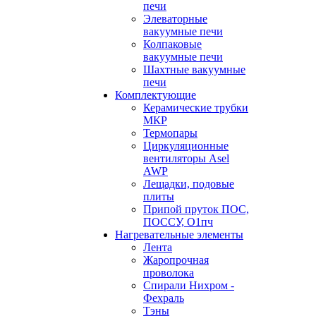
печи
Элеваторные
вакуумные печи
Колпаковые
вакуумные печи
Шахтные вакуумные
печи
Комплектующие
Керамические трубки
МКР
Термопары
Циркуляционные
вентиляторы Asel
AWP
Лещадки, подовые
плиты
Припой пруток ПОС,
ПОССУ, О1пч
Нагревательные элементы
Лента
Жаропрочная
проволока
Спирали Нихром -
Фехраль
Тэны