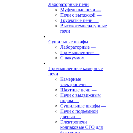
Лабораторные печи
Муфельные печи
—
Печи с вытяжкой
—
Трубчатые печи
—
Высокотемпературные
печи
Сушильные шкафы
Лабораторные
—
Промышленные
—
С вакуумом
Промышленные камерные
печи
Камерные
электропечи
—
Шахтные печи
—
Печи с выдвижным
подом
—
Сушильные шкафы
—
Печи с подъемной
дверью
—
Электропечи
колпаковые СГО для
фьюзинга,