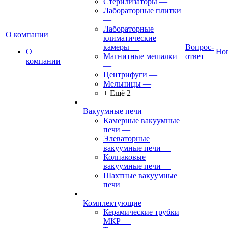
Стерилизаторы
—
Лабораторные плитки
—
Лабораторные
О компании
климатические
камеры
—
Вопрос-
О
Но
Магнитные мешалки
ответ
компании
—
Центрифуги
—
Мельницы
—
+ Ещё 2
Вакуумные печи
Камерные вакуумные
печи
—
Элеваторные
вакуумные печи
—
Колпаковые
вакуумные печи
—
Шахтные вакуумные
печи
Комплектующие
Керамические трубки
МКР
—