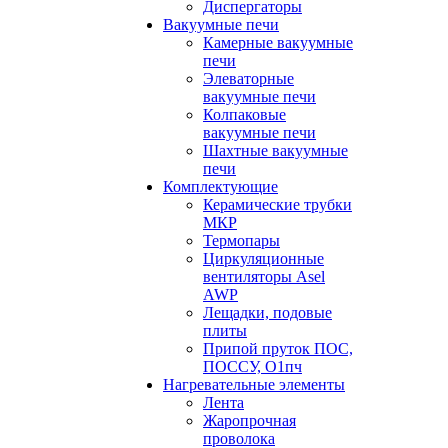
Диспергаторы
Вакуумные печи
Камерные вакуумные
печи
Элеваторные
вакуумные печи
Колпаковые
вакуумные печи
Шахтные вакуумные
печи
Комплектующие
Керамические трубки
МКР
Термопары
Циркуляционные
вентиляторы Asel
AWP
Лещадки, подовые
плиты
Припой пруток ПОС,
ПОССУ, О1пч
Нагревательные элементы
Лента
Жаропрочная
проволока