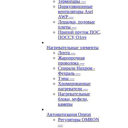
Термопары
—
Циркуляционные
вентиляторы Asel
AWP
—
Лещадки, подовые
плиты
—
Припой пруток ПОС,
ПОССУ, О1пч
Нагревательные элементы
Лента
—
Жаропрочная
проволока
—
Спирали Нихром -
Фехраль
—
Тэны
—
Хромированные
нагреватели
—
Нагревательные
блоки, муфели,
камеры
Автоматизация Omron
Регуляторы OMRON
—