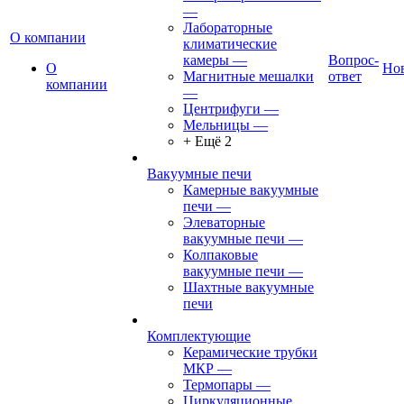
—
Лабораторные
О компании
климатические
камеры
—
Вопрос-
О
Но
Магнитные мешалки
ответ
компании
—
Центрифуги
—
Мельницы
—
+ Ещё 2
Вакуумные печи
Камерные вакуумные
печи
—
Элеваторные
вакуумные печи
—
Колпаковые
вакуумные печи
—
Шахтные вакуумные
печи
Комплектующие
Керамические трубки
МКР
—
Термопары
—
Циркуляционные