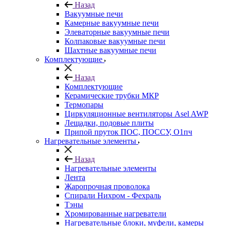
Назад
Вакуумные печи
Камерные вакуумные печи
Элеваторные вакуумные печи
Колпаковые вакуумные печи
Шахтные вакуумные печи
Комплектующие
Назад
Комплектующие
Керамические трубки МКР
Термопары
Циркуляционные вентиляторы Asel AWP
Лещадки, подовые плиты
Припой пруток ПОС, ПОССУ, О1пч
Нагревательные элементы
Назад
Нагревательные элементы
Лента
Жаропрочная проволока
Спирали Нихром - Фехраль
Тэны
Хромированные нагреватели
Нагревательные блоки, муфели, камеры