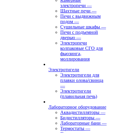
Камерные
электропечи
—
Шахтные печи
—
Печи с выдвижным
подом
—
Сушильные шкафы
—
Печи с подъемной
дверью
—
Электропечи
колпаковые СГО для
фьюзинга,
моллирования
Электротигели
Электротигели для
плавки олова/свинца
—
Электротигели
(плавильная печь)
Лабораторное оборудование
Аквадистилляторы
—
Бидистилляторы
—
Лабораторные бани
—
Термостаты
—