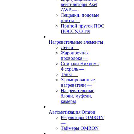
вентиляторы Asel
AWP
—
Лещадки, подовые
плиты
—
Припой пруток ПОС,
ПОССУ, О1пч
Нагревательные элементы
Лента
—
Жаропрочная
проволока
—
Спирали Нихром -
Фехраль
—
Тэны
—
Хромированные
нагреватели
—
Нагревательные
блоки, муфели,
камеры
Автоматизация Omron
Регуляторы OMRON
—
Таймеры OMRON