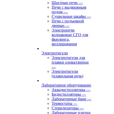
Шахтные печи
—
Печи с выдвижным
подом
—
Сушильные шкафы
—
Печи с подъемной
дверью
—
Электропечи
колпаковые СГО для
фьюзинга,
моллирования
Электротигели
Электротигели для
плавки олова/свинца
—
Электротигели
(плавильная печь)
Лабораторное оборудование
Аквадистилляторы
—
Бидистилляторы
—
Лабораторные бани
—
Термостаты
—
Стерилизаторы
—
Лабораторные плитки