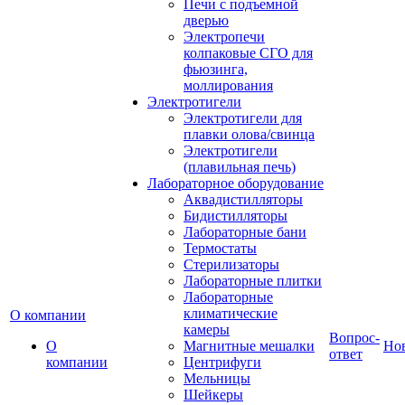
Печи с подъемной
дверью
Электропечи
колпаковые СГО для
фьюзинга,
моллирования
Электротигели
Электротигели для
плавки олова/свинца
Электротигели
(плавильная печь)
Лабораторное оборудование
Аквадистилляторы
Бидистилляторы
Лабораторные бани
Термостаты
Стерилизаторы
Лабораторные плитки
Лабораторные
климатические
О компании
камеры
Вопрос-
О
Магнитные мешалки
Но
ответ
компании
Центрифуги
Мельницы
Шейкеры