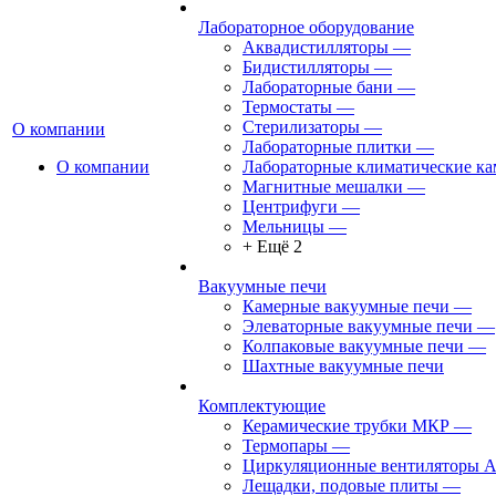
Лабораторное оборудование
Аквадистилляторы
—
Бидистилляторы
—
Лабораторные бани
—
Термостаты
—
Стерилизаторы
—
О компании
Лабораторные плитки
—
О компании
Лабораторные климатические к
Магнитные мешалки
—
Центрифуги
—
Мельницы
—
+ Ещё 2
Вакуумные печи
Камерные вакуумные печи
—
Элеваторные вакуумные печи
—
Колпаковые вакуумные печи
—
Шахтные вакуумные печи
Комплектующие
Керамические трубки МКР
—
Термопары
—
Циркуляционные вентиляторы 
Лещадки, подовые плиты
—