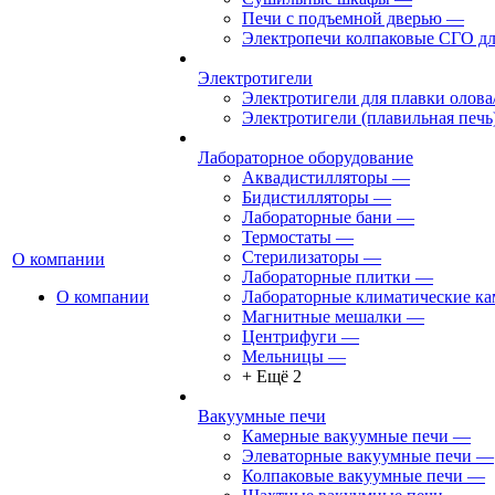
Печи с подъемной дверью
—
Электропечи колпаковые СГО дл
Электротигели
Электротигели для плавки олова
Электротигели (плавильная печь
Лабораторное оборудование
Аквадистилляторы
—
Бидистилляторы
—
Лабораторные бани
—
Термостаты
—
Стерилизаторы
—
О компании
Лабораторные плитки
—
О компании
Лабораторные климатические к
Магнитные мешалки
—
Центрифуги
—
Мельницы
—
+ Ещё 2
Вакуумные печи
Камерные вакуумные печи
—
Элеваторные вакуумные печи
—
Колпаковые вакуумные печи
—