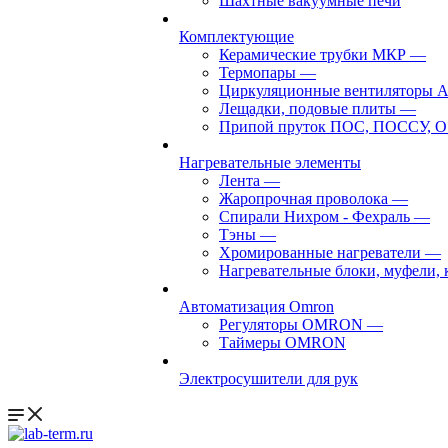
Шахтные вакуумные печи
Комплектующие
Керамические трубки МКР
—
Термопары
—
Циркуляционные вентиляторы 
Лещадки, подовые плиты
—
Припой пруток ПОС, ПОССУ, О
Нагревательные элементы
Лента
—
Жаропрочная проволока
—
Спирали Нихром - Фехраль
—
Тэны
—
Хромированные нагреватели
—
Нагревательные блоки, муфели,
Автоматизация Omron
Регуляторы OMRON
—
Таймеры OMRON
Электросушители для рук