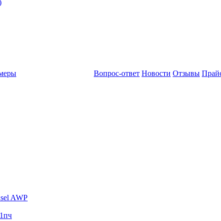
)
амеры
Вопрос-ответ
Новости
Отзывы
Прай
sel AWP
1пч