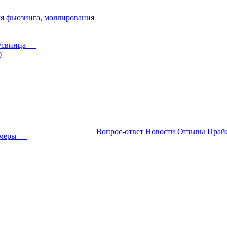
я фьюзинга, моллирования
/свинца
—
)
Вопрос-ответ
Новости
Отзывы
Прай
амеры
—