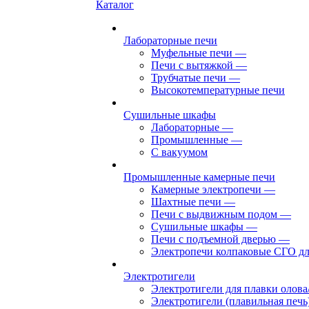
Каталог
Лабораторные печи
Муфельные печи
—
Печи с вытяжкой
—
Трубчатые печи
—
Высокотемпературные печи
Сушильные шкафы
Лабораторные
—
Промышленные
—
С вакуумом
Промышленные камерные печи
Камерные электропечи
—
Шахтные печи
—
Печи с выдвижным подом
—
Сушильные шкафы
—
Печи с подъемной дверью
—
Электропечи колпаковые СГО дл
Электротигели
Электротигели для плавки олова
Электротигели (плавильная печь