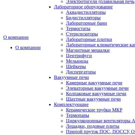
Электротигели (плавильная печь
Лабораторное оборудование
Аквадистилляторы
Бидистилляторы
Лабораторные бани
Термостаты
Стерилизаторы
О компании
Лабораторные плитки
Лабораторные климатические к
О компании
Магнитные мешалки
Центрифуги
Мельницы
Шейкеры
Диспергаторы
Вакуумные печи
Камерные вакуумные печи
Элеваторные вакуумные печи
Колпаковые вакуумные печи
Шахтные вакуумные печи
Комплектующие
Керамические трубки МКР
Термопары
Циркуляционные вентиляторы A
Лещадки, подовые плиты
Припой пруток ПОС, ПОССУ, О