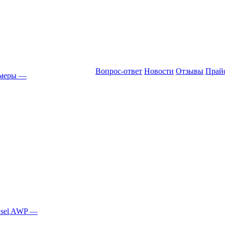
Вопрос-ответ
Новости
Отзывы
Прай
амеры
—
Asel AWP
—