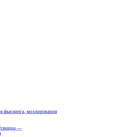
я фьюзинга, моллирования
/свинца
—
)