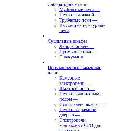
Лабораторные печи
Муфельные печи
—
Печи с вытяжкой
—
Трубчатые печи
—
Высокотемпературные
печи
Сушильные шкафы
Лабораторные
—
Промышленные
—
С вакуумом
Промышленные камерные
печи
Камерные
электропечи
—
Шахтные печи
—
Печи с выдвижным
подом
—
Сушильные шкафы
—
Печи с подъемной
дверью
—
Электропечи
колпаковые СГО для
фьюзинга,