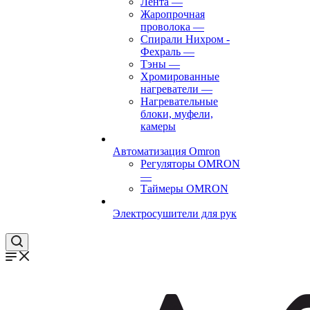
Лента
—
Жаропрочная
проволока
—
Спирали Нихром -
Фехраль
—
Тэны
—
Хромированные
нагреватели
—
Нагревательные
блоки, муфели,
камеры
Автоматизация Omron
Регуляторы OMRON
—
Таймеры OMRON
Электросушители для рук