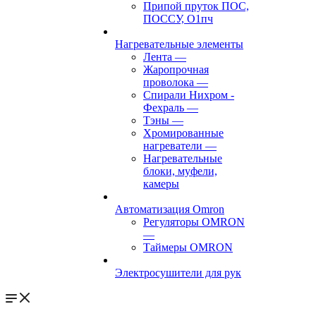
Припой пруток ПОС,
ПОССУ, О1пч
Нагревательные элементы
Лента
—
Жаропрочная
проволока
—
Спирали Нихром -
Фехраль
—
Тэны
—
Хромированные
нагреватели
—
Нагревательные
блоки, муфели,
камеры
Автоматизация Omron
Регуляторы OMRON
—
Таймеры OMRON
Электросушители для рук