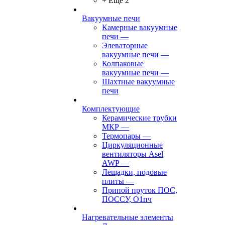
+ Ещё 2
Вакуумные печи
Камерные вакуумные
печи
—
Элеваторные
вакуумные печи
—
Колпаковые
вакуумные печи
—
Шахтные вакуумные
печи
Комплектующие
Керамические трубки
МКР
—
Термопары
—
Циркуляционные
вентиляторы Asel
AWP
—
Лещадки, подовые
плиты
—
Припой пруток ПОС,
ПОССУ, О1пч
Нагревательные элементы