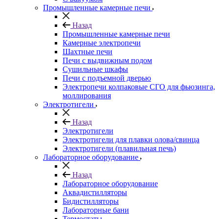
Промышленные камерные печи
Назад
Промышленные камерные печи
Камерные электропечи
Шахтные печи
Печи с выдвижным подом
Сушильные шкафы
Печи с подъемной дверью
Электропечи колпаковые СГО для фьюзинга,
моллирования
Электротигели
Назад
Электротигели
Электротигели для плавки олова/свинца
Электротигели (плавильная печь)
Лабораторное оборудование
Назад
Лабораторное оборудование
Аквадистилляторы
Бидистилляторы
Лабораторные бани
Термостаты