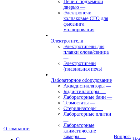
Печи с подъемной
дверью
—
Электропечи
колпаковые СГО для
фьюзинга,
моллирования
Электротигели
Электротигели для
плавки олова/свинца
—
Электротигели
(плавильная печь)
Лабораторное оборудование
Аквадистилляторы
—
Бидистилляторы
—
Лабораторные бани
—
Термостаты
—
Стерилизаторы
—
Лабораторные плитки
—
Лабораторные
О компании
климатические
камеры
—
Вопрос-
О
Но