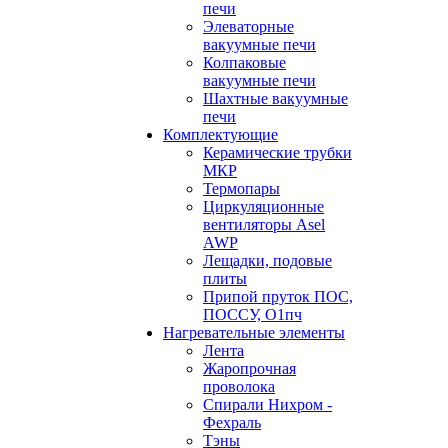
печи
Элеваторные
вакуумные печи
Колпаковые
вакуумные печи
Шахтные вакуумные
печи
Комплектующие
Керамические трубки
МКР
Термопары
Циркуляционные
вентиляторы Asel
AWP
Лещадки, подовые
плиты
Припой пруток ПОС,
ПОССУ, О1пч
Нагревательные элементы
Лента
Жаропрочная
проволока
Спирали Нихром -
Фехраль
Тэны