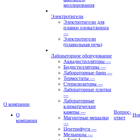
моллирования
Электротигели
Электротигели для
плавки олова/свинца
—
Электротигели
(плавильная печь)
Лабораторное оборудование
Аквадистилляторы
—
Бидистилляторы
—
Лабораторные бани
—
Термостаты
—
Стерилизаторы
—
Лабораторные плитки
—
Лабораторные
О компании
климатические
камеры
—
Вопрос-
О
Но
Магнитные мешалки
ответ
компании
—
Центрифуги
—
Мельницы
—