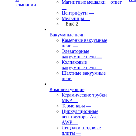
Магнитные мешалки
ответ
компании
—
Центрифуги
—
Мельницы
—
+ Ещё 2
Вакуумные печи
Камерные вакуумные
печи
—
Элеваторные
вакуумные печи
—
Колпаковые
вакуумные печи
—
Шахтные вакуумные
печи
Комплектующие
Керамические трубки
МКР
—
Термопары
—
Циркуляционные
вентиляторы Asel
AWP
—
Лещадки, подовые
плиты
—