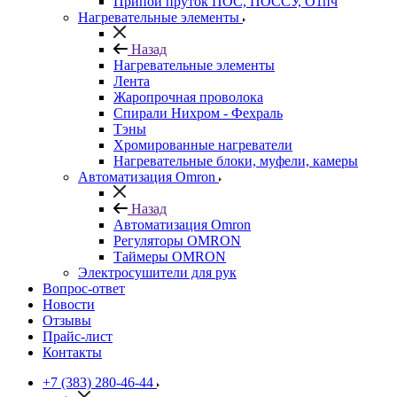
Припой пруток ПОС, ПОССУ, О1пч
Нагревательные элементы
Назад
Нагревательные элементы
Лента
Жаропрочная проволока
Спирали Нихром - Фехраль
Тэны
Хромированные нагреватели
Нагревательные блоки, муфели, камеры
Автоматизация Omron
Назад
Автоматизация Omron
Регуляторы OMRON
Таймеры OMRON
Электросушители для рук
Вопрос-ответ
Новости
Отзывы
Прайс-лист
Контакты
+7 (383) 280-46-44