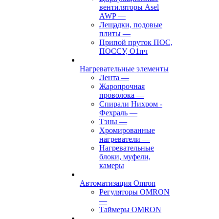
вентиляторы Asel
AWP
—
Лещадки, подовые
плиты
—
Припой пруток ПОС,
ПОССУ, О1пч
Нагревательные элементы
Лента
—
Жаропрочная
проволока
—
Спирали Нихром -
Фехраль
—
Тэны
—
Хромированные
нагреватели
—
Нагревательные
блоки, муфели,
камеры
Автоматизация Omron
Регуляторы OMRON
—
Таймеры OMRON