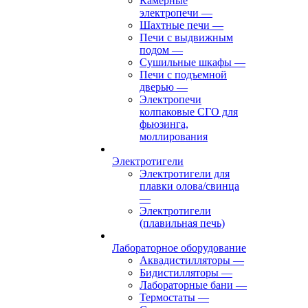
Камерные
электропечи
—
Шахтные печи
—
Печи с выдвижным
подом
—
Сушильные шкафы
—
Печи с подъемной
дверью
—
Электропечи
колпаковые СГО для
фьюзинга,
моллирования
Электротигели
Электротигели для
плавки олова/свинца
—
Электротигели
(плавильная печь)
Лабораторное оборудование
Аквадистилляторы
—
Бидистилляторы
—
Лабораторные бани
—
Термостаты
—