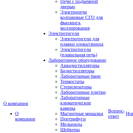
Печи с подъемной
дверью
Электропечи
колпаковые СГО для
фьюзинга,
моллирования
Электротигели
Электротигели для
плавки олова/свинца
Электротигели
(плавильная печь)
Лабораторное оборудование
Аквадистилляторы
Бидистилляторы
Лабораторные бани
Термостаты
Стерилизаторы
Лабораторные плитки
Лабораторные
климатические
О компании
камеры
Вопрос-
О
Магнитные мешалки
Но
ответ
компании
Центрифуги
Мельницы
Шейкеры