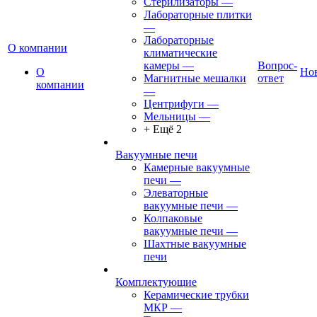
Стерилизаторы
—
Лабораторные плитки
—
Лабораторные
О компании
климатические
камеры
—
Вопрос-
О
Но
Магнитные мешалки
ответ
компании
—
Центрифуги
—
Мельницы
—
+ Ещё 2
Вакуумные печи
Камерные вакуумные
печи
—
Элеваторные
вакуумные печи
—
Колпаковые
вакуумные печи
—
Шахтные вакуумные
печи
Комплектующие
Керамические трубки
МКР
—