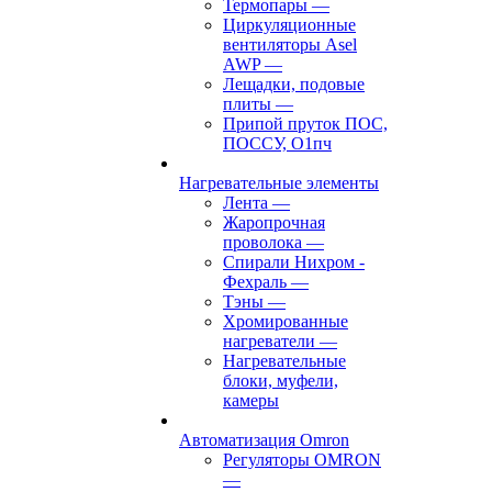
Термопары
—
Циркуляционные
вентиляторы Asel
AWP
—
Лещадки, подовые
плиты
—
Припой пруток ПОС,
ПОССУ, О1пч
Нагревательные элементы
Лента
—
Жаропрочная
проволока
—
Спирали Нихром -
Фехраль
—
Тэны
—
Хромированные
нагреватели
—
Нагревательные
блоки, муфели,
камеры
Автоматизация Omron
Регуляторы OMRON
—