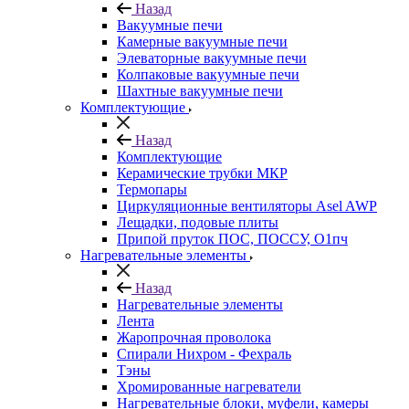
Назад
Вакуумные печи
Камерные вакуумные печи
Элеваторные вакуумные печи
Колпаковые вакуумные печи
Шахтные вакуумные печи
Комплектующие
Назад
Комплектующие
Керамические трубки МКР
Термопары
Циркуляционные вентиляторы Asel AWP
Лещадки, подовые плиты
Припой пруток ПОС, ПОССУ, О1пч
Нагревательные элементы
Назад
Нагревательные элементы
Лента
Жаропрочная проволока
Спирали Нихром - Фехраль
Тэны
Хромированные нагреватели
Нагревательные блоки, муфели, камеры