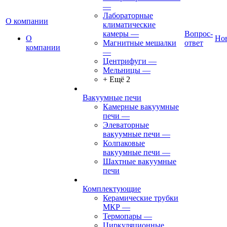
—
Лабораторные
О компании
климатические
камеры
—
Вопрос-
О
Но
Магнитные мешалки
ответ
компании
—
Центрифуги
—
Мельницы
—
+ Ещё 2
Вакуумные печи
Камерные вакуумные
печи
—
Элеваторные
вакуумные печи
—
Колпаковые
вакуумные печи
—
Шахтные вакуумные
печи
Комплектующие
Керамические трубки
МКР
—
Термопары
—
Циркуляционные