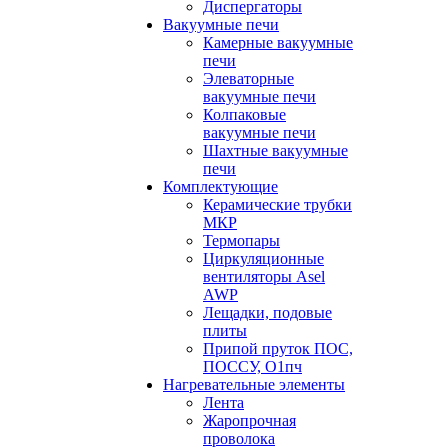
Диспергаторы
Вакуумные печи
Камерные вакуумные
печи
Элеваторные
вакуумные печи
Колпаковые
вакуумные печи
Шахтные вакуумные
печи
Комплектующие
Керамические трубки
МКР
Термопары
Циркуляционные
вентиляторы Asel
AWP
Лещадки, подовые
плиты
Припой пруток ПОС,
ПОССУ, О1пч
Нагревательные элементы
Лента
Жаропрочная
проволока