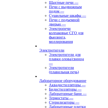
Шахтные печи
—
Печи с выдвижным
подом
—
Сушильные шкафы
—
Печи с подъемной
дверью
—
Электропечи
колпаковые СГО для
фьюзинга,
моллирования
Электротигели
Электротигели для
плавки олова/свинца
—
Электротигели
(плавильная печь)
Лабораторное оборудование
Аквадистилляторы
—
Бидистилляторы
—
Лабораторные бани
—
Термостаты
—
Стерилизаторы
—
Лабораторные плитки