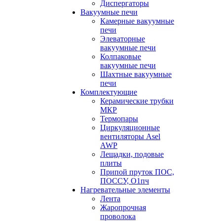
Диспергаторы
Вакуумные печи
Камерные вакуумные
печи
Элеваторные
вакуумные печи
Колпаковые
вакуумные печи
Шахтные вакуумные
печи
Комплектующие
Керамические трубки
МКР
Термопары
Циркуляционные
вентиляторы Asel
AWP
Лещадки, подовые
плиты
Припой пруток ПОС,
ПОССУ, О1пч
Нагревательные элементы
Лента
Жаропрочная
проволока