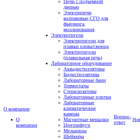
Печи с подъемной
дверью
Электропечи
колпаковые СГО для
фьюзинга,
моллирования
Электротигели
Электротигели для
плавки олова/свинца
Электротигели
(плавильная печь)
Лабораторное оборудование
Аквадистилляторы
Бидистилляторы
Лабораторные бани
Термостаты
Стерилизаторы
Лабораторные плитки
Лабораторные
климатические
О компании
камеры
Вопрос-
О
Магнитные мешалки
Но
ответ
компании
Центрифуги
Мельницы
Шейкеры