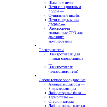
Шахтные печи
—
Печи с выдвижным
подом
—
Сушильные шкафы
—
Печи с подъемной
дверью
—
Электропечи
колпаковые СГО для
фьюзинга,
моллирования
Электротигели
Электротигели для
плавки олова/свинца
—
Электротигели
(плавильная печь)
Лабораторное оборудование
Аквадистилляторы
—
Бидистилляторы
—
Лабораторные бани
—
Термостаты
—
Стерилизаторы
—
Лабораторные плитки