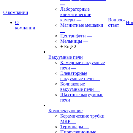
—
Лабораторные
О компании
климатические
камеры
—
Вопрос-
О
Но
Магнитные мешалки
ответ
компании
—
Центрифуги
—
Мельницы
—
+ Ещё 2
Вакуумные печи
Камерные вакуумные
печи
—
Элеваторные
вакуумные печи
—
Колпаковые
вакуумные печи
—
Шахтные вакуумные
печи
Комплектующие
Керамические трубки
МКР
—
Термопары
—
Циркуляционные