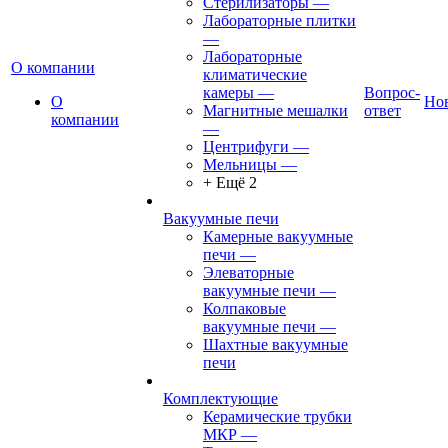
Стерилизаторы
—
Лабораторные плитки
—
Лабораторные
О компании
климатические
камеры
—
Вопрос-
О
Но
Магнитные мешалки
ответ
компании
—
Центрифуги
—
Мельницы
—
+ Ещё 2
Вакуумные печи
Камерные вакуумные
печи
—
Элеваторные
вакуумные печи
—
Колпаковые
вакуумные печи
—
Шахтные вакуумные
печи
Комплектующие
Керамические трубки
МКР
—