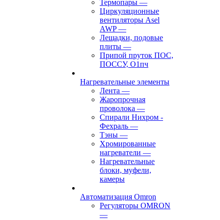
Термопары
—
Циркуляционные
вентиляторы Asel
AWP
—
Лещадки, подовые
плиты
—
Припой пруток ПОС,
ПОССУ, О1пч
Нагревательные элементы
Лента
—
Жаропрочная
проволока
—
Спирали Нихром -
Фехраль
—
Тэны
—
Хромированные
нагреватели
—
Нагревательные
блоки, муфели,
камеры
Автоматизация Omron
Регуляторы OMRON
—