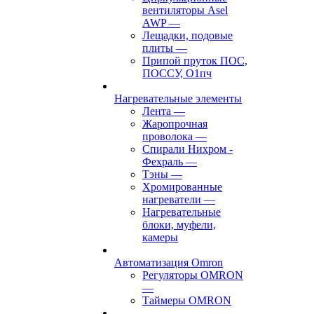
вентиляторы Asel
AWP
—
Лещадки, подовые
плиты
—
Припой пруток ПОС,
ПОССУ, О1пч
Нагревательные элементы
Лента
—
Жаропрочная
проволока
—
Спирали Нихром -
Фехраль
—
Тэны
—
Хромированные
нагреватели
—
Нагревательные
блоки, муфели,
камеры
Автоматизация Omron
Регуляторы OMRON
—
Таймеры OMRON