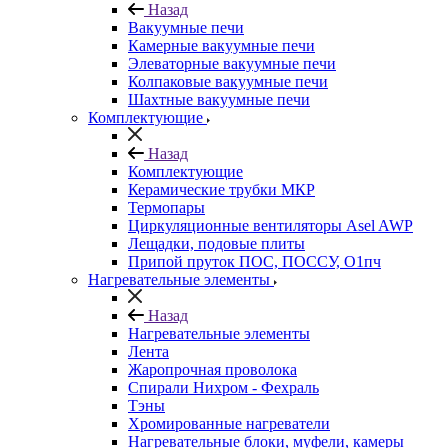
Назад
Вакуумные печи
Камерные вакуумные печи
Элеваторные вакуумные печи
Колпаковые вакуумные печи
Шахтные вакуумные печи
Комплектующие
Назад
Комплектующие
Керамические трубки МКР
Термопары
Циркуляционные вентиляторы Asel AWP
Лещадки, подовые плиты
Припой пруток ПОС, ПОССУ, О1пч
Нагревательные элементы
Назад
Нагревательные элементы
Лента
Жаропрочная проволока
Спирали Нихром - Фехраль
Тэны
Хромированные нагреватели
Нагревательные блоки, муфели, камеры