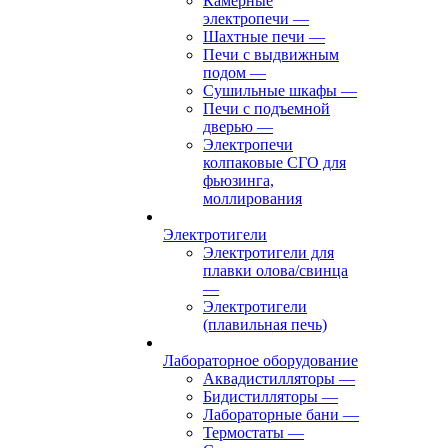
Камерные
электропечи
—
Шахтные печи
—
Печи с выдвижным
подом
—
Сушильные шкафы
—
Печи с подъемной
дверью
—
Электропечи
колпаковые СГО для
фьюзинга,
моллирования
Электротигели
Электротигели для
плавки олова/свинца
—
Электротигели
(плавильная печь)
Лабораторное оборудование
Аквадистилляторы
—
Бидистилляторы
—
Лабораторные бани
—
Термостаты
—