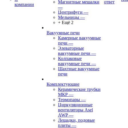
Магнитные мешалки
ответ
компании
—
Центрифуги
—
Мельницы
—
+ Ещё 2
Вакуумные печи
Камерные вакуумные
печи
—
Элеваторные
вакуумные печи
—
Колпаковые
вакуумные печи
—
Шахтные вакуумные
печи
Комплектующие
Керамические трубки
МКР
—
Термопары
—
Циркуляционные
вентиляторы Asel
AWP
—
Лещадки, подовые
плиты
—