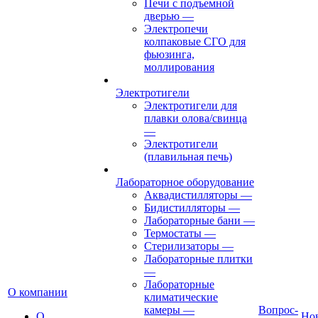
Печи с подъемной
дверью
—
Электропечи
колпаковые СГО для
фьюзинга,
моллирования
Электротигели
Электротигели для
плавки олова/свинца
—
Электротигели
(плавильная печь)
Лабораторное оборудование
Аквадистилляторы
—
Бидистилляторы
—
Лабораторные бани
—
Термостаты
—
Стерилизаторы
—
Лабораторные плитки
—
Лабораторные
О компании
климатические
камеры
—
Вопрос-
О
Но