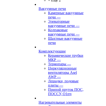
+ Ещё 2
Вакуумные печи
Камерные вакуумные
печи
—
Элеваторные
вакуумные печи
—
Колпаковые
вакуумные печи
—
Шахтные вакуумные
печи
Комплектующие
Керамические трубки
МКР
—
Термопары
—
Циркуляционные
вентиляторы Asel
AWP
—
Лещадки, подовые
плиты
—
Припой пруток ПОС,
ПОССУ, О1пч
Нагревательные элементы