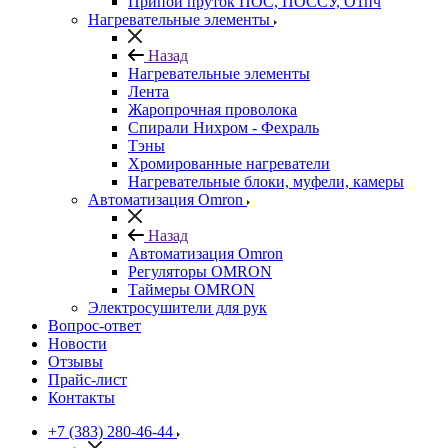
Припой пруток ПОС, ПОССУ, О1пч
Нагревательные элементы
Назад
Нагревательные элементы
Лента
Жаропрочная проволока
Спирали Нихром - Фехраль
Тэны
Хромированные нагреватели
Нагревательные блоки, муфели, камеры
Автоматизация Omron
Назад
Автоматизация Omron
Регуляторы OMRON
Таймеры OMRON
Электросушители для рук
Вопрос-ответ
Новости
Отзывы
Прайс-лист
Контакты
+7 (383) 280-46-44