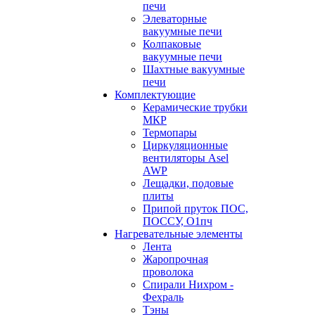
печи
Элеваторные
вакуумные печи
Колпаковые
вакуумные печи
Шахтные вакуумные
печи
Комплектующие
Керамические трубки
МКР
Термопары
Циркуляционные
вентиляторы Asel
AWP
Лещадки, подовые
плиты
Припой пруток ПОС,
ПОССУ, О1пч
Нагревательные элементы
Лента
Жаропрочная
проволока
Спирали Нихром -
Фехраль
Тэны