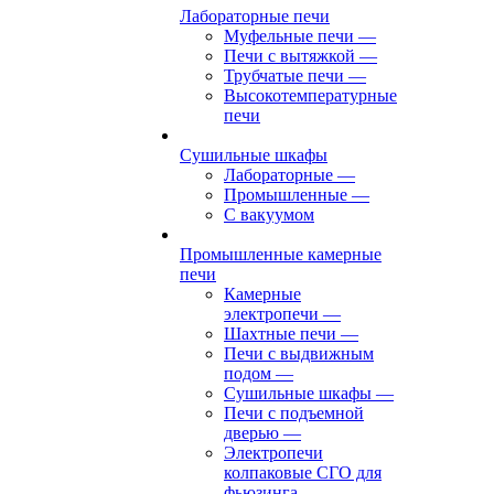
Лабораторные печи
Муфельные печи
—
Печи с вытяжкой
—
Трубчатые печи
—
Высокотемпературные
печи
Сушильные шкафы
Лабораторные
—
Промышленные
—
С вакуумом
Промышленные камерные
печи
Камерные
электропечи
—
Шахтные печи
—
Печи с выдвижным
подом
—
Сушильные шкафы
—
Печи с подъемной
дверью
—
Электропечи
колпаковые СГО для
фьюзинга,