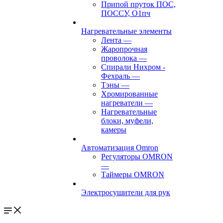
Припой пруток ПОС,
ПОССУ, О1пч
Нагревательные элементы
Лента
—
Жаропрочная
проволока
—
Спирали Нихром -
Фехраль
—
Тэны
—
Хромированные
нагреватели
—
Нагревательные
блоки, муфели,
камеры
Автоматизация Omron
Регуляторы OMRON
—
Таймеры OMRON
Электросушители для рук