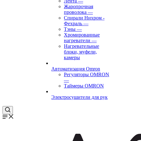
Лента
—
Жаропрочная
проволока
—
Спирали Нихром -
Фехраль
—
Тэны
—
Хромированные
нагреватели
—
Нагревательные
блоки, муфели,
камеры
Автоматизация Omron
Регуляторы OMRON
—
Таймеры OMRON
Электросушители для рук