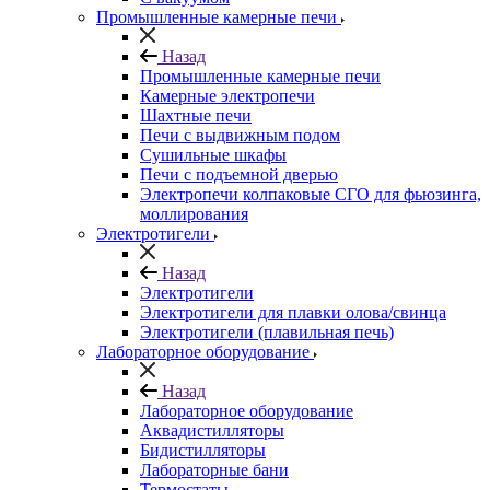
Промышленные камерные печи
Назад
Промышленные камерные печи
Камерные электропечи
Шахтные печи
Печи с выдвижным подом
Сушильные шкафы
Печи с подъемной дверью
Электропечи колпаковые СГО для фьюзинга,
моллирования
Электротигели
Назад
Электротигели
Электротигели для плавки олова/свинца
Электротигели (плавильная печь)
Лабораторное оборудование
Назад
Лабораторное оборудование
Аквадистилляторы
Бидистилляторы
Лабораторные бани
Термостаты