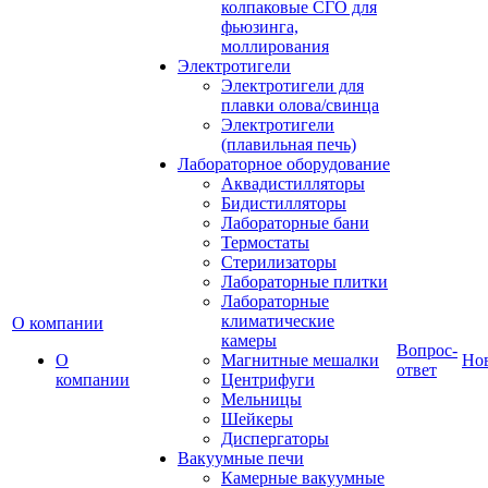
колпаковые СГО для
фьюзинга,
моллирования
Электротигели
Электротигели для
плавки олова/свинца
Электротигели
(плавильная печь)
Лабораторное оборудование
Аквадистилляторы
Бидистилляторы
Лабораторные бани
Термостаты
Стерилизаторы
Лабораторные плитки
Лабораторные
климатические
О компании
камеры
Вопрос-
О
Магнитные мешалки
Но
ответ
компании
Центрифуги
Мельницы
Шейкеры
Диспергаторы
Вакуумные печи
Камерные вакуумные