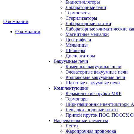
Бидистилляторы
Лабораторные бани
Термостаты
Стерилизаторы
О компании
Лабораторные плитки
Лабораторные климатические к
О компании
Магнитные мешалки
Центрифуги
Мельницы
Шейкеры
Диспергаторы
Вакуумные печи
Камерные вакуумные печи
Элеваторные вакуумные печи
Колпаковые вакуумные печи
Шахтные вакуумные печи
Комплектующие
Керамические трубки МКР
Термопары
Циркуляционные вентиляторы A
Лещадки, подовые плиты
Припой пруток ПОС, ПОССУ, О
Нагревательные элементы
Лента
Жаропрочная проволока