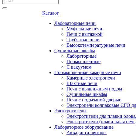
Каталог
Лабораторные печи
Муфельные печи
Печи с вытяжкой
Трубчатые печи
Высокотемпературные печи
Сушильные шкафы
Лабораторные
Промышленные
С вакуумом
Промышленные камерные печи
Камерные электропечи
Шахтные печи
Печи с выдвижным подом
Сушильные шкафы
Печи с подъемной дверью
Электропечи колпаковые СГО дл
Электротигели
Электротигели для плавки олова
Электротигели (плавильная печь
Лабораторное оборудование
Аквадистилляторы