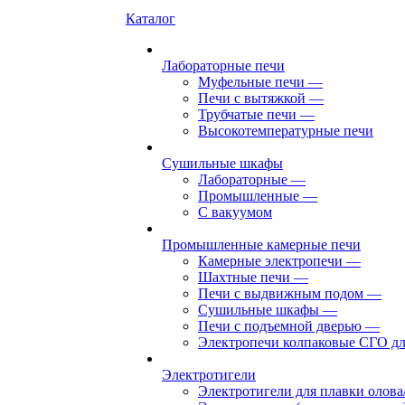
Каталог
Лабораторные печи
Муфельные печи
—
Печи с вытяжкой
—
Трубчатые печи
—
Высокотемпературные печи
Сушильные шкафы
Лабораторные
—
Промышленные
—
С вакуумом
Промышленные камерные печи
Камерные электропечи
—
Шахтные печи
—
Печи с выдвижным подом
—
Сушильные шкафы
—
Печи с подъемной дверью
—
Электропечи колпаковые СГО дл
Электротигели
Электротигели для плавки олова