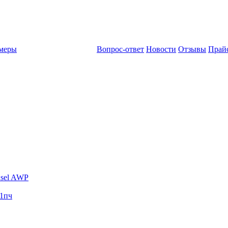
амеры
Вопрос-ответ
Новости
Отзывы
Прай
sel AWP
1пч