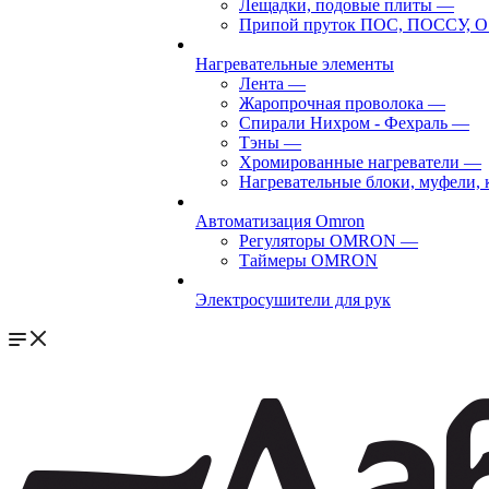
Лещадки, подовые плиты
—
Припой пруток ПОС, ПОССУ, О
Нагревательные элементы
Лента
—
Жаропрочная проволока
—
Спирали Нихром - Фехраль
—
Тэны
—
Хромированные нагреватели
—
Нагревательные блоки, муфели,
Автоматизация Omron
Регуляторы OMRON
—
Таймеры OMRON
Электросушители для рук