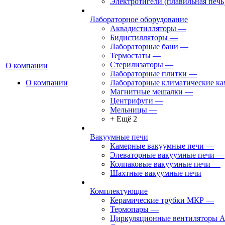
Электротигели (плавильная печь
Лабораторное оборудование
Аквадистилляторы
—
Бидистилляторы
—
Лабораторные бани
—
Термостаты
—
Стерилизаторы
—
О компании
Лабораторные плитки
—
О компании
Лабораторные климатические к
Магнитные мешалки
—
Центрифуги
—
Мельницы
—
+ Ещё 2
Вакуумные печи
Камерные вакуумные печи
—
Элеваторные вакуумные печи
—
Колпаковые вакуумные печи
—
Шахтные вакуумные печи
Комплектующие
Керамические трубки МКР
—
Термопары
—
Циркуляционные вентиляторы 