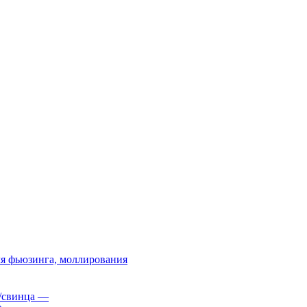
я фьюзинга, моллирования
/свинца
—