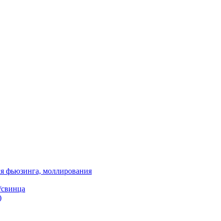
я фьюзинга, моллирования
/свинца
)