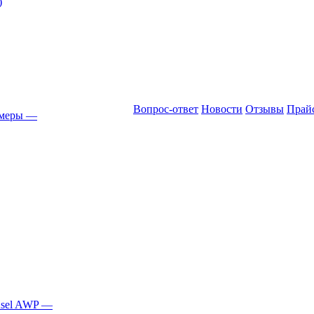
)
Вопрос-ответ
Новости
Отзывы
Прай
амеры
—
Asel AWP
—