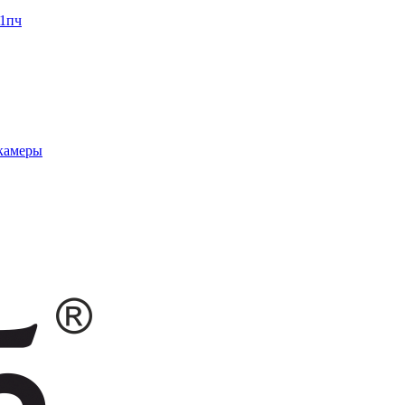
1пч
 камеры