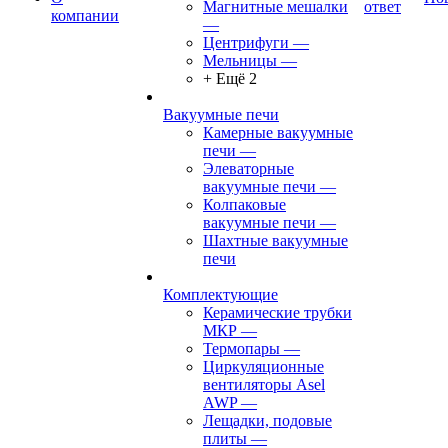
Магнитные мешалки
ответ
компании
—
Центрифуги
—
Мельницы
—
+ Ещё 2
Вакуумные печи
Камерные вакуумные
печи
—
Элеваторные
вакуумные печи
—
Колпаковые
вакуумные печи
—
Шахтные вакуумные
печи
Комплектующие
Керамические трубки
МКР
—
Термопары
—
Циркуляционные
вентиляторы Asel
AWP
—
Лещадки, подовые
плиты
—