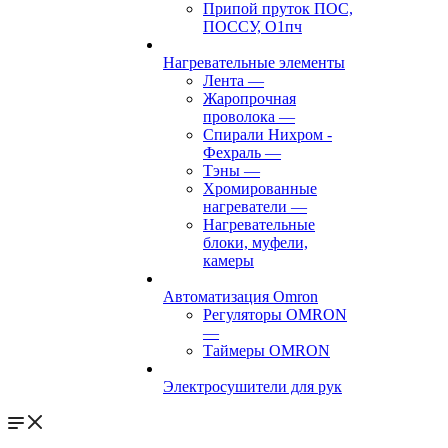
Припой пруток ПОС,
ПОССУ, О1пч
Нагревательные элементы
Лента
—
Жаропрочная
проволока
—
Спирали Нихром -
Фехраль
—
Тэны
—
Хромированные
нагреватели
—
Нагревательные
блоки, муфели,
камеры
Автоматизация Omron
Регуляторы OMRON
—
Таймеры OMRON
Электросушители для рук