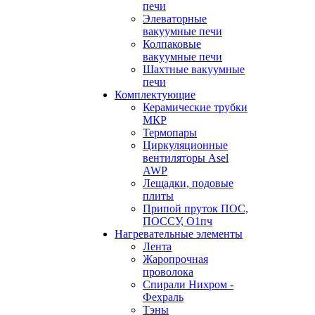
печи
Элеваторные
вакуумные печи
Колпаковые
вакуумные печи
Шахтные вакуумные
печи
Комплектующие
Керамические трубки
МКР
Термопары
Циркуляционные
вентиляторы Asel
AWP
Лещадки, подовые
плиты
Припой пруток ПОС,
ПОССУ, О1пч
Нагревательные элементы
Лента
Жаропрочная
проволока
Спирали Нихром -
Фехраль
Тэны