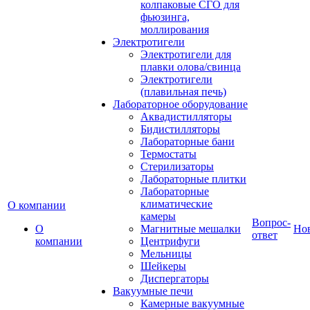
колпаковые СГО для
фьюзинга,
моллирования
Электротигели
Электротигели для
плавки олова/свинца
Электротигели
(плавильная печь)
Лабораторное оборудование
Аквадистилляторы
Бидистилляторы
Лабораторные бани
Термостаты
Стерилизаторы
Лабораторные плитки
Лабораторные
климатические
О компании
камеры
Вопрос-
О
Магнитные мешалки
Но
ответ
компании
Центрифуги
Мельницы
Шейкеры
Диспергаторы
Вакуумные печи
Камерные вакуумные