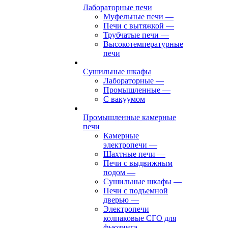
Лабораторные печи
Муфельные печи
—
Печи с вытяжкой
—
Трубчатые печи
—
Высокотемпературные
печи
Сушильные шкафы
Лабораторные
—
Промышленные
—
С вакуумом
Промышленные камерные
печи
Камерные
электропечи
—
Шахтные печи
—
Печи с выдвижным
подом
—
Сушильные шкафы
—
Печи с подъемной
дверью
—
Электропечи
колпаковые СГО для
фьюзинга,