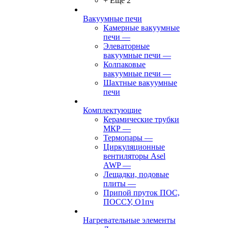
+ Ещё 2
Вакуумные печи
Камерные вакуумные
печи
—
Элеваторные
вакуумные печи
—
Колпаковые
вакуумные печи
—
Шахтные вакуумные
печи
Комплектующие
Керамические трубки
МКР
—
Термопары
—
Циркуляционные
вентиляторы Asel
AWP
—
Лещадки, подовые
плиты
—
Припой пруток ПОС,
ПОССУ, О1пч
Нагревательные элементы