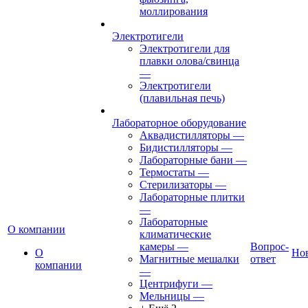
моллирования
Электротигели
Электротигели для
плавки олова/свинца
—
Электротигели
(плавильная печь)
Лабораторное оборудование
Аквадистилляторы
—
Бидистилляторы
—
Лабораторные бани
—
Термостаты
—
Стерилизаторы
—
Лабораторные плитки
—
Лабораторные
О компании
климатические
камеры
—
Вопрос-
О
Но
Магнитные мешалки
ответ
компании
—
Центрифуги
—
Мельницы
—