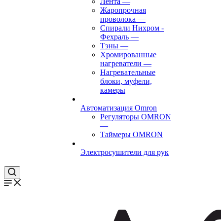
Лента
—
Жаропрочная
проволока
—
Спирали Нихром -
Фехраль
—
Тэны
—
Хромированные
нагреватели
—
Нагревательные
блоки, муфели,
камеры
Автоматизация Omron
Регуляторы OMRON
—
Таймеры OMRON
Электросушители для рук