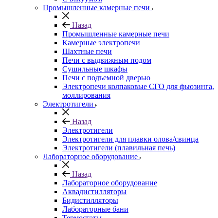
Промышленные камерные печи
Назад
Промышленные камерные печи
Камерные электропечи
Шахтные печи
Печи с выдвижным подом
Сушильные шкафы
Печи с подъемной дверью
Электропечи колпаковые СГО для фьюзинга,
моллирования
Электротигели
Назад
Электротигели
Электротигели для плавки олова/свинца
Электротигели (плавильная печь)
Лабораторное оборудование
Назад
Лабораторное оборудование
Аквадистилляторы
Бидистилляторы
Лабораторные бани
Термостаты