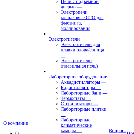
Печи с подъемной
дверью
—
Электропечи
колпаковые СГО для
фьюзинга,
моллирования
Электротигели
Электротигели для
плавки олова/свинца
—
Электротигели
(плавильная печь)
Лабораторное оборудование
Аквадистилляторы
—
Бидистилляторы
—
Лабораторные бани
—
Термостаты
—
Стерилизаторы
—
Лабораторные плитки
—
Лабораторные
О компании
климатические
камеры
—
Вопрос-
О
Но