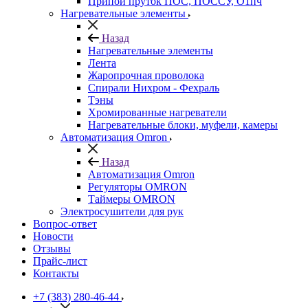
Припой пруток ПОС, ПОССУ, О1пч
Нагревательные элементы
Назад
Нагревательные элементы
Лента
Жаропрочная проволока
Спирали Нихром - Фехраль
Тэны
Хромированные нагреватели
Нагревательные блоки, муфели, камеры
Автоматизация Omron
Назад
Автоматизация Omron
Регуляторы OMRON
Таймеры OMRON
Электросушители для рук
Вопрос-ответ
Новости
Отзывы
Прайс-лист
Контакты
+7 (383) 280-46-44