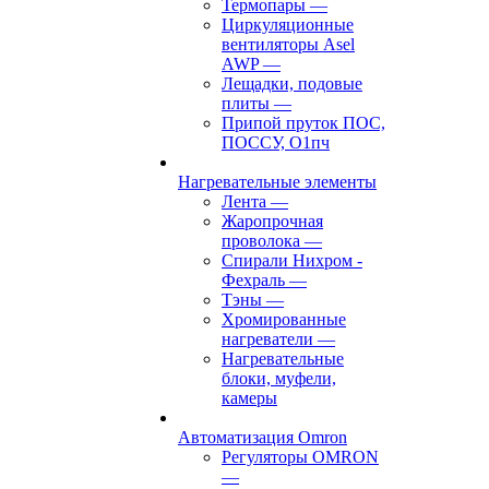
Термопары
—
Циркуляционные
вентиляторы Asel
AWP
—
Лещадки, подовые
плиты
—
Припой пруток ПОС,
ПОССУ, О1пч
Нагревательные элементы
Лента
—
Жаропрочная
проволока
—
Спирали Нихром -
Фехраль
—
Тэны
—
Хромированные
нагреватели
—
Нагревательные
блоки, муфели,
камеры
Автоматизация Omron
Регуляторы OMRON
—