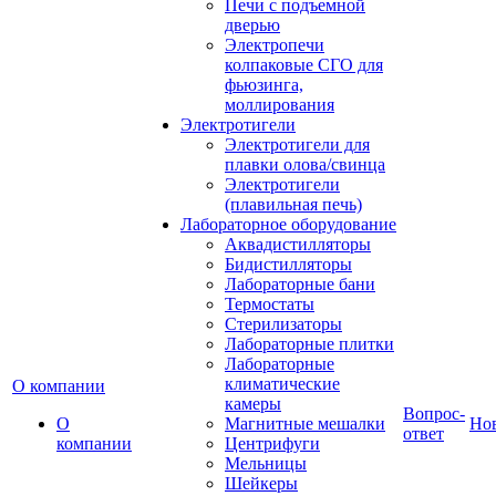
Печи с подъемной
дверью
Электропечи
колпаковые СГО для
фьюзинга,
моллирования
Электротигели
Электротигели для
плавки олова/свинца
Электротигели
(плавильная печь)
Лабораторное оборудование
Аквадистилляторы
Бидистилляторы
Лабораторные бани
Термостаты
Стерилизаторы
Лабораторные плитки
Лабораторные
климатические
О компании
камеры
Вопрос-
О
Магнитные мешалки
Но
ответ
компании
Центрифуги
Мельницы
Шейкеры