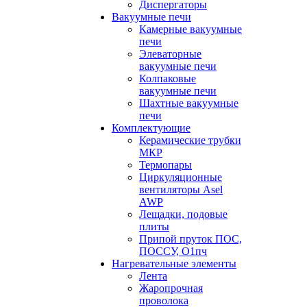
Диспергаторы
Вакуумные печи
Камерные вакуумные
печи
Элеваторные
вакуумные печи
Колпаковые
вакуумные печи
Шахтные вакуумные
печи
Комплектующие
Керамические трубки
МКР
Термопары
Циркуляционные
вентиляторы Asel
AWP
Лещадки, подовые
плиты
Припой пруток ПОС,
ПОССУ, О1пч
Нагревательные элементы
Лента
Жаропрочная
проволока