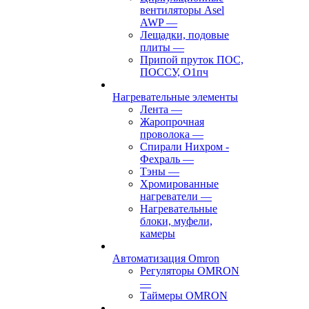
вентиляторы Asel
AWP
—
Лещадки, подовые
плиты
—
Припой пруток ПОС,
ПОССУ, О1пч
Нагревательные элементы
Лента
—
Жаропрочная
проволока
—
Спирали Нихром -
Фехраль
—
Тэны
—
Хромированные
нагреватели
—
Нагревательные
блоки, муфели,
камеры
Автоматизация Omron
Регуляторы OMRON
—
Таймеры OMRON