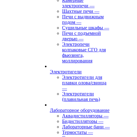
Камерные
электропечи
—
Шахтные печи
—
Печи с выдвижным
подом
—
Сушильные шкафы
—
Печи с подъемной
дверью
—
Электропечи
колпаковые СГО для
фьюзинга,
моллирования
Электротигели
Электротигели для
плавки олова/свинца
—
Электротигели
(плавильная печь)
Лабораторное оборудование
Аквадистилляторы
—
Бидистилляторы
—
Лабораторные бани
—
Термостаты
—