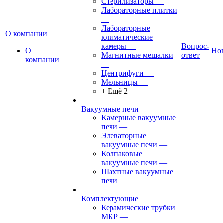
Стерилизаторы
—
Лабораторные плитки
—
Лабораторные
О компании
климатические
камеры
—
Вопрос-
О
Но
Магнитные мешалки
ответ
компании
—
Центрифуги
—
Мельницы
—
+ Ещё 2
Вакуумные печи
Камерные вакуумные
печи
—
Элеваторные
вакуумные печи
—
Колпаковые
вакуумные печи
—
Шахтные вакуумные
печи
Комплектующие
Керамические трубки
МКР
—