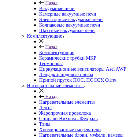
Назад
Вакуумные печи
Камерные вакуумные печи
Элеваторные вакуумные печи
Колпаковые вакуумные печи
Шахтные вакуумные печи
Комплектующие
Назад
Комплектующие
Керамические трубки МКР
Термопары
Циркуляционные вентиляторы Asel AWP
Лещадки, подовые плиты
Припой пруток ПОС, ПОССУ, О1пч
Нагревательные элементы
Назад
Нагревательные элементы
Лента
Жаропрочная проволока
Спирали Нихром - Фехраль
Тэны
Хромированные нагреватели
Нагревательные блоки, муфели, камеры