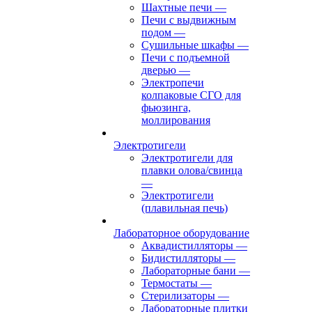
Шахтные печи
—
Печи с выдвижным
подом
—
Сушильные шкафы
—
Печи с подъемной
дверью
—
Электропечи
колпаковые СГО для
фьюзинга,
моллирования
Электротигели
Электротигели для
плавки олова/свинца
—
Электротигели
(плавильная печь)
Лабораторное оборудование
Аквадистилляторы
—
Бидистилляторы
—
Лабораторные бани
—
Термостаты
—
Стерилизаторы
—
Лабораторные плитки