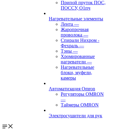
Припой пруток ПОС,
ПОССУ, О1пч
Нагревательные элементы
Лента
—
Жаропрочная
проволока
—
Спирали Нихром -
Фехраль
—
Тэны
—
Хромированные
нагреватели
—
Нагревательные
блоки, муфели,
камеры
Автоматизация Omron
Регуляторы OMRON
—
Таймеры OMRON
Электросушители для рук