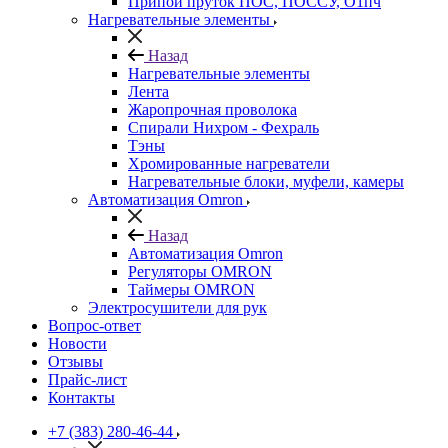
Припой пруток ПОС, ПОССУ, О1пч
Нагревательные элементы
Назад
Нагревательные элементы
Лента
Жаропрочная проволока
Спирали Нихром - Фехраль
Тэны
Хромированные нагреватели
Нагревательные блоки, муфели, камеры
Автоматизация Omron
Назад
Автоматизация Omron
Регуляторы OMRON
Таймеры OMRON
Электросушители для рук
Вопрос-ответ
Новости
Отзывы
Прайс-лист
Контакты
+7 (383) 280-46-44