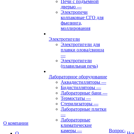
Печи с подъемной
дверью
—
Электропечи
колпаковые СГО для
фьюзинга,
моллирования
Электротигели
Электротигели для
плавки олова/свинца
—
Электротигели
(плавильная печь)
Лабораторное оборудование
Аквадистилляторы
—
Бидистилляторы
—
Лабораторные бани
—
Термостаты
—
Стерилизаторы
—
Лабораторные плитки
—
Лабораторные
О компании
климатические
камеры
—
Вопрос-
О
Но