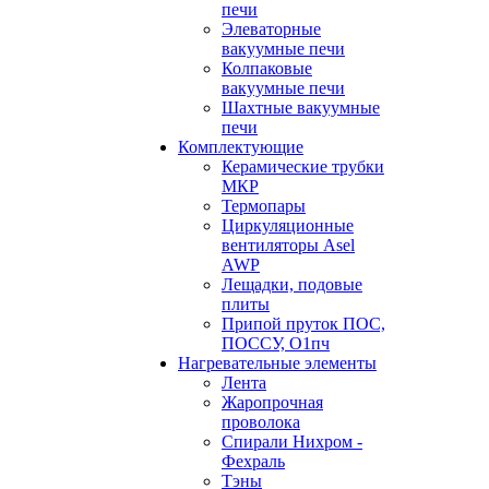
печи
Элеваторные
вакуумные печи
Колпаковые
вакуумные печи
Шахтные вакуумные
печи
Комплектующие
Керамические трубки
МКР
Термопары
Циркуляционные
вентиляторы Asel
AWP
Лещадки, подовые
плиты
Припой пруток ПОС,
ПОССУ, О1пч
Нагревательные элементы
Лента
Жаропрочная
проволока
Спирали Нихром -
Фехраль
Тэны