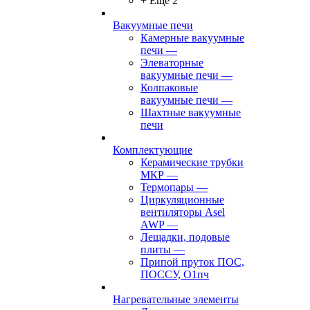
+ Ещё 2
Вакуумные печи
Камерные вакуумные
печи
—
Элеваторные
вакуумные печи
—
Колпаковые
вакуумные печи
—
Шахтные вакуумные
печи
Комплектующие
Керамические трубки
МКР
—
Термопары
—
Циркуляционные
вентиляторы Asel
AWP
—
Лещадки, подовые
плиты
—
Припой пруток ПОС,
ПОССУ, О1пч
Нагревательные элементы