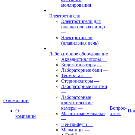
моллирования
Электротигели
Электротигели для
плавки олова/свинца
—
Электротигели
(плавильная печь)
Лабораторное оборудование
Аквадистилляторы
—
Бидистилляторы
—
Лабораторные бани
—
Термостаты
—
Стерилизаторы
—
Лабораторные плитки
—
Лабораторные
О компании
климатические
камеры
—
Вопрос-
О
Но
Магнитные мешалки
ответ
компании
—
Центрифуги
—
Мельницы
—