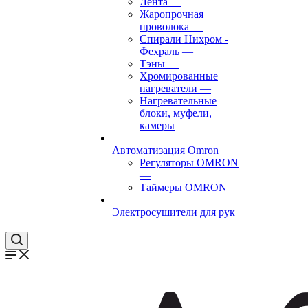
Лента
—
Жаропрочная
проволока
—
Спирали Нихром -
Фехраль
—
Тэны
—
Хромированные
нагреватели
—
Нагревательные
блоки, муфели,
камеры
Автоматизация Omron
Регуляторы OMRON
—
Таймеры OMRON
Электросушители для рук