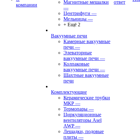
Магнитные мешалки
ответ
компании
—
Центрифуги
—
Мельницы
—
+ Ещё 2
Вакуумные печи
Камерные вакуумные
печи
—
Элеваторные
вакуумные печи
—
Колпаковые
вакуумные печи
—
Шахтные вакуумные
печи
Комплектующие
Керамические трубки
МКР
—
Термопары
—
Циркуляционные
вентиляторы Asel
AWP
—
Лещадки, подовые
плиты
—