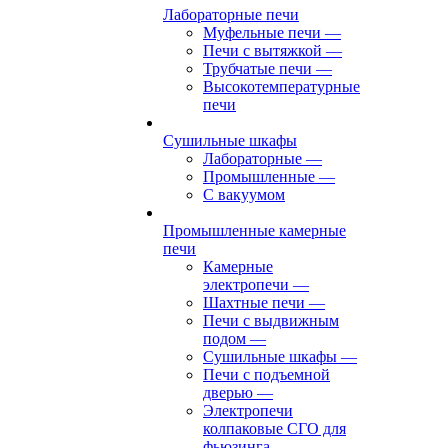
Лабораторные печи
Муфельные печи
—
Печи с вытяжкой
—
Трубчатые печи
—
Высокотемпературные
печи
Сушильные шкафы
Лабораторные
—
Промышленные
—
С вакуумом
Промышленные камерные
печи
Камерные
электропечи
—
Шахтные печи
—
Печи с выдвижным
подом
—
Сушильные шкафы
—
Печи с подъемной
дверью
—
Электропечи
колпаковые СГО для
фьюзинга,