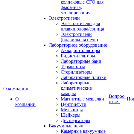
колпаковые СГО для
фьюзинга,
моллирования
Электротигели
Электротигели для
плавки олова/свинца
Электротигели
(плавильная печь)
Лабораторное оборудование
Аквадистилляторы
Бидистилляторы
Лабораторные бани
Термостаты
Стерилизаторы
Лабораторные плитки
Лабораторные
климатические
О компании
камеры
Вопрос-
О
Магнитные мешалки
Но
ответ
компании
Центрифуги
Мельницы
Шейкеры
Диспергаторы
Вакуумные печи
Камерные вакуумные