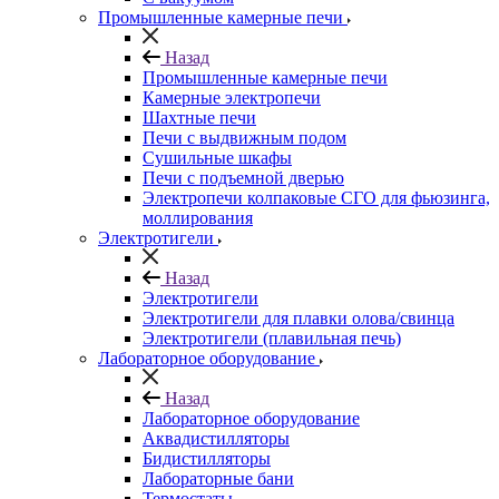
Промышленные камерные печи
Назад
Промышленные камерные печи
Камерные электропечи
Шахтные печи
Печи с выдвижным подом
Сушильные шкафы
Печи с подъемной дверью
Электропечи колпаковые СГО для фьюзинга,
моллирования
Электротигели
Назад
Электротигели
Электротигели для плавки олова/свинца
Электротигели (плавильная печь)
Лабораторное оборудование
Назад
Лабораторное оборудование
Аквадистилляторы
Бидистилляторы
Лабораторные бани
Термостаты