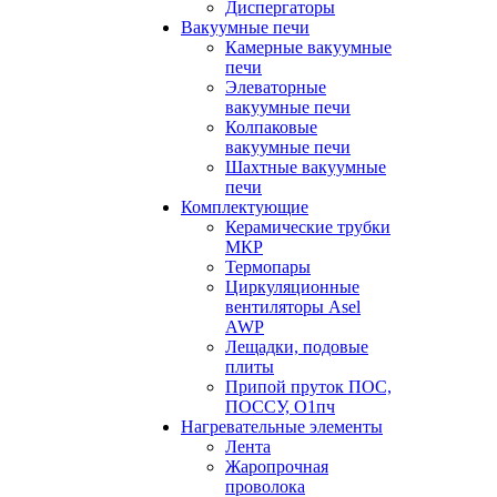
Диспергаторы
Вакуумные печи
Камерные вакуумные
печи
Элеваторные
вакуумные печи
Колпаковые
вакуумные печи
Шахтные вакуумные
печи
Комплектующие
Керамические трубки
МКР
Термопары
Циркуляционные
вентиляторы Asel
AWP
Лещадки, подовые
плиты
Припой пруток ПОС,
ПОССУ, О1пч
Нагревательные элементы
Лента
Жаропрочная
проволока