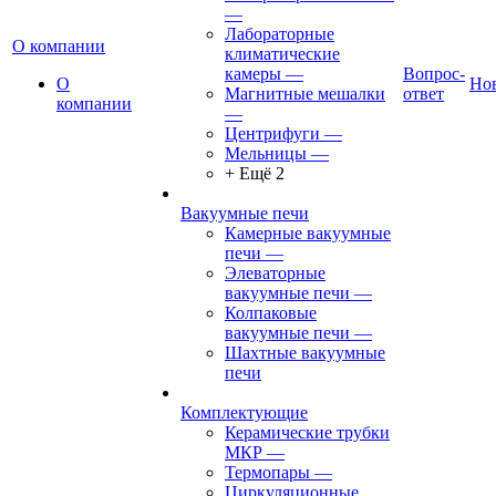
—
Лабораторные
О компании
климатические
камеры
—
Вопрос-
О
Но
Магнитные мешалки
ответ
компании
—
Центрифуги
—
Мельницы
—
+ Ещё 2
Вакуумные печи
Камерные вакуумные
печи
—
Элеваторные
вакуумные печи
—
Колпаковые
вакуумные печи
—
Шахтные вакуумные
печи
Комплектующие
Керамические трубки
МКР
—
Термопары
—
Циркуляционные