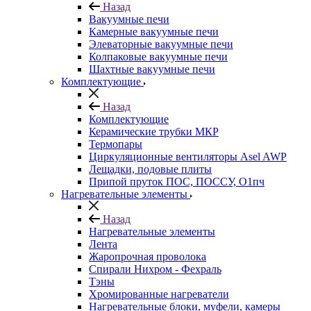
Назад
Вакуумные печи
Камерные вакуумные печи
Элеваторные вакуумные печи
Колпаковые вакуумные печи
Шахтные вакуумные печи
Комплектующие
Назад
Комплектующие
Керамические трубки МКР
Термопары
Циркуляционные вентиляторы Asel AWP
Лещадки, подовые плиты
Припой пруток ПОС, ПОССУ, О1пч
Нагревательные элементы
Назад
Нагревательные элементы
Лента
Жаропрочная проволока
Спирали Нихром - Фехраль
Тэны
Хромированные нагреватели
Нагревательные блоки, муфели, камеры