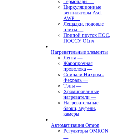
Термопары
—
Циркуляционные
вентиляторы Asel
AWP
—
Лещадки, подовые
плиты
—
Припой пруток ПОС,
ПОССУ, О1пч
Нагревательные элементы
Лента
—
Жаропрочная
проволока
—
Спирали Нихром -
Фехраль
—
Тэны
—
Хромированные
нагреватели
—
Нагревательные
блоки, муфели,
камеры
Автоматизация Omron
Регуляторы OMRON
—