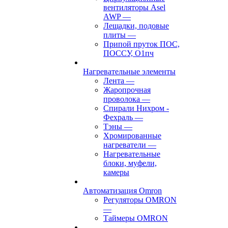
вентиляторы Asel
AWP
—
Лещадки, подовые
плиты
—
Припой пруток ПОС,
ПОССУ, О1пч
Нагревательные элементы
Лента
—
Жаропрочная
проволока
—
Спирали Нихром -
Фехраль
—
Тэны
—
Хромированные
нагреватели
—
Нагревательные
блоки, муфели,
камеры
Автоматизация Omron
Регуляторы OMRON
—
Таймеры OMRON