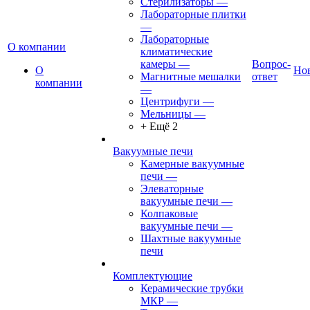
Стерилизаторы
—
Лабораторные плитки
—
Лабораторные
О компании
климатические
камеры
—
Вопрос-
О
Но
Магнитные мешалки
ответ
компании
—
Центрифуги
—
Мельницы
—
+ Ещё 2
Вакуумные печи
Камерные вакуумные
печи
—
Элеваторные
вакуумные печи
—
Колпаковые
вакуумные печи
—
Шахтные вакуумные
печи
Комплектующие
Керамические трубки
МКР
—