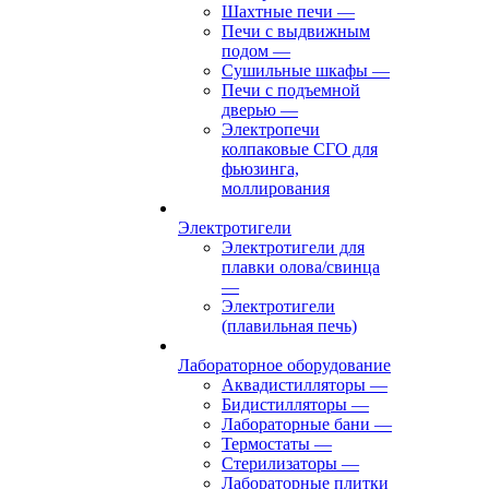
Шахтные печи
—
Печи с выдвижным
подом
—
Сушильные шкафы
—
Печи с подъемной
дверью
—
Электропечи
колпаковые СГО для
фьюзинга,
моллирования
Электротигели
Электротигели для
плавки олова/свинца
—
Электротигели
(плавильная печь)
Лабораторное оборудование
Аквадистилляторы
—
Бидистилляторы
—
Лабораторные бани
—
Термостаты
—
Стерилизаторы
—
Лабораторные плитки