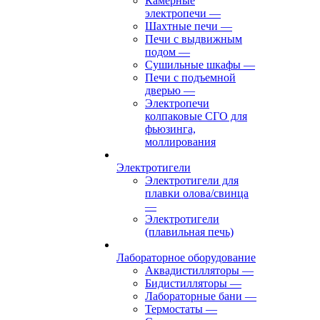
Камерные
электропечи
—
Шахтные печи
—
Печи с выдвижным
подом
—
Сушильные шкафы
—
Печи с подъемной
дверью
—
Электропечи
колпаковые СГО для
фьюзинга,
моллирования
Электротигели
Электротигели для
плавки олова/свинца
—
Электротигели
(плавильная печь)
Лабораторное оборудование
Аквадистилляторы
—
Бидистилляторы
—
Лабораторные бани
—
Термостаты
—