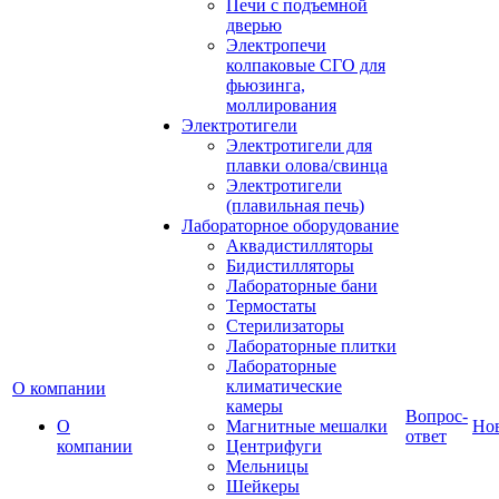
Печи с подъемной
дверью
Электропечи
колпаковые СГО для
фьюзинга,
моллирования
Электротигели
Электротигели для
плавки олова/свинца
Электротигели
(плавильная печь)
Лабораторное оборудование
Аквадистилляторы
Бидистилляторы
Лабораторные бани
Термостаты
Стерилизаторы
Лабораторные плитки
Лабораторные
климатические
О компании
камеры
Вопрос-
О
Магнитные мешалки
Но
ответ
компании
Центрифуги
Мельницы
Шейкеры