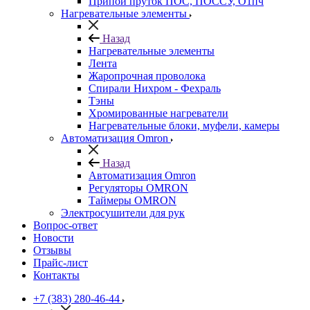
Припой пруток ПОС, ПОССУ, О1пч
Нагревательные элементы
Назад
Нагревательные элементы
Лента
Жаропрочная проволока
Спирали Нихром - Фехраль
Тэны
Хромированные нагреватели
Нагревательные блоки, муфели, камеры
Автоматизация Omron
Назад
Автоматизация Omron
Регуляторы OMRON
Таймеры OMRON
Электросушители для рук
Вопрос-ответ
Новости
Отзывы
Прайс-лист
Контакты
+7 (383) 280-46-44