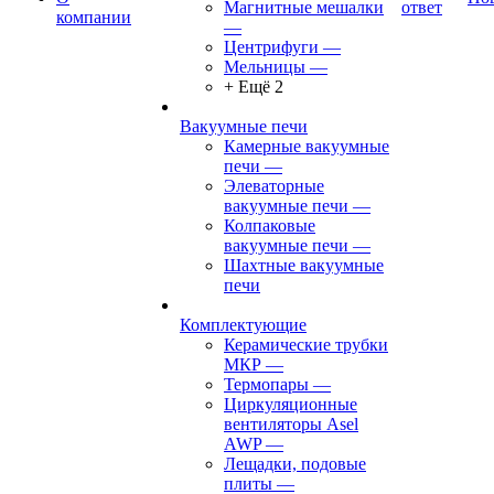
Магнитные мешалки
ответ
компании
—
Центрифуги
—
Мельницы
—
+ Ещё 2
Вакуумные печи
Камерные вакуумные
печи
—
Элеваторные
вакуумные печи
—
Колпаковые
вакуумные печи
—
Шахтные вакуумные
печи
Комплектующие
Керамические трубки
МКР
—
Термопары
—
Циркуляционные
вентиляторы Asel
AWP
—
Лещадки, подовые
плиты
—