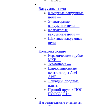
+ Ещё 2
Вакуумные печи
Камерные вакуумные
печи
—
Элеваторные
вакуумные печи
—
Колпаковые
вакуумные печи
—
Шахтные вакуумные
печи
Комплектующие
Керамические трубки
МКР
—
Термопары
—
Циркуляционные
вентиляторы Asel
AWP
—
Лещадки, подовые
плиты
—
Припой пруток ПОС,
ПОССУ, О1пч
Нагревательные элементы