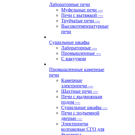
Лабораторные печи
Муфельные печи
—
Печи с вытяжкой
—
Трубчатые печи
—
Высокотемпературные
печи
Сушильные шкафы
Лабораторные
—
Промышленные
—
С вакуумом
Промышленные камерные
печи
Камерные
электропечи
—
Шахтные печи
—
Печи с выдвижным
подом
—
Сушильные шкафы
—
Печи с подъемной
дверью
—
Электропечи
колпаковые СГО для
фьюзинга,