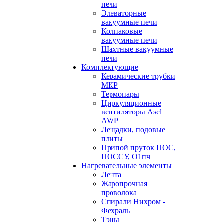
печи
Элеваторные
вакуумные печи
Колпаковые
вакуумные печи
Шахтные вакуумные
печи
Комплектующие
Керамические трубки
МКР
Термопары
Циркуляционные
вентиляторы Asel
AWP
Лещадки, подовые
плиты
Припой пруток ПОС,
ПОССУ, О1пч
Нагревательные элементы
Лента
Жаропрочная
проволока
Спирали Нихром -
Фехраль
Тэны