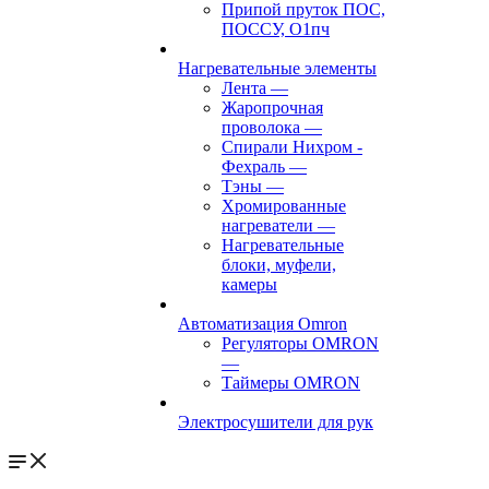
Припой пруток ПОС,
ПОССУ, О1пч
Нагревательные элементы
Лента
—
Жаропрочная
проволока
—
Спирали Нихром -
Фехраль
—
Тэны
—
Хромированные
нагреватели
—
Нагревательные
блоки, муфели,
камеры
Автоматизация Omron
Регуляторы OMRON
—
Таймеры OMRON
Электросушители для рук