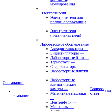
моллирования
Электротигели
Электротигели для
плавки олова/свинца
—
Электротигели
(плавильная печь)
Лабораторное оборудование
Аквадистилляторы
—
Бидистилляторы
—
Лабораторные бани
—
Термостаты
—
Стерилизаторы
—
Лабораторные плитки
—
Лабораторные
О компании
климатические
камеры
—
Вопрос-
О
Но
Магнитные мешалки
ответ
компании
—
Центрифуги
—
Мельницы
—