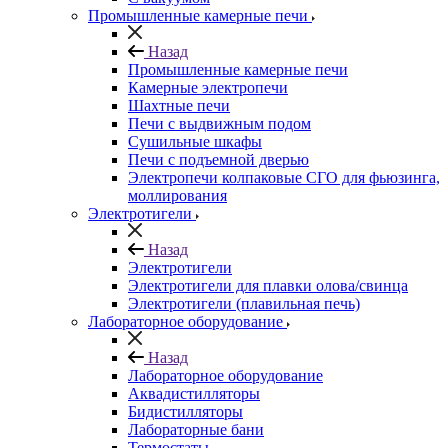
Промышленные камерные печи
Назад
Промышленные камерные печи
Камерные электропечи
Шахтные печи
Печи с выдвижным подом
Сушильные шкафы
Печи с подъемной дверью
Электропечи колпаковые СГО для фьюзинга,
моллирования
Электротигели
Назад
Электротигели
Электротигели для плавки олова/свинца
Электротигели (плавильная печь)
Лабораторное оборудование
Назад
Лабораторное оборудование
Аквадистилляторы
Бидистилляторы
Лабораторные бани
Термостаты