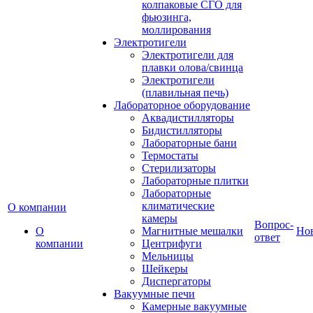
колпаковые СГО для
фьюзинга,
моллирования
Электротигели
Электротигели для
плавки олова/свинца
Электротигели
(плавильная печь)
Лабораторное оборудование
Аквадистилляторы
Бидистилляторы
Лабораторные бани
Термостаты
Стерилизаторы
Лабораторные плитки
Лабораторные
климатические
О компании
камеры
Вопрос-
О
Магнитные мешалки
Но
ответ
компании
Центрифуги
Мельницы
Шейкеры
Диспергаторы
Вакуумные печи
Камерные вакуумные