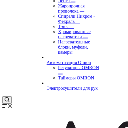
Лента
—
Жаропрочная
проволока
—
Спирали Нихром -
Фехраль
—
Тэны
—
Хромированные
нагреватели
—
Нагревательные
блоки, муфели,
камеры
Автоматизация Omron
Регуляторы OMRON
—
Таймеры OMRON
Электросушители для рук