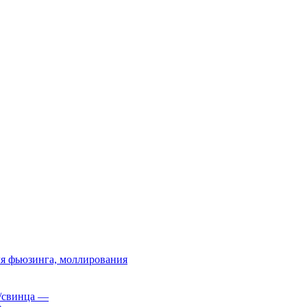
я фьюзинга, моллирования
/свинца
—