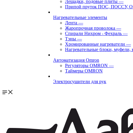
Лещадки, подовые плиты
—
Припой пруток ПОС, ПОССУ, О
Нагревательные элементы
Лента
—
Жаропрочная проволока
—
Спирали Нихром - Фехраль
—
Тэны
—
Хромированные нагреватели
—
Нагревательные блоки, муфели,
Автоматизация Omron
Регуляторы OMRON
—
Таймеры OMRON
Электросушители для рук