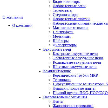
Бидистилляторы
Лабораторные бани
Термостаты
Стерилизаторы
О компании
Лабораторные плитки
Лабораторные климатические к
О компании
Магнитные мешалки
Центрифуги
Мельницы
Шейкеры
Диспергаторы
Вакуумные печи
Камерные вакуумные печи
Элеваторные вакуумные печи
Колпаковые вакуумные печи
Шахтные вакуумные печи
Комплектующие
Керамические трубки МКР
Термопары
Циркуляционные вентиляторы A
Лещадки, подовые плиты
Припой пруток ПОС, ПОССУ, О
Нагревательные элементы
Лента
Жаропрочная проволока