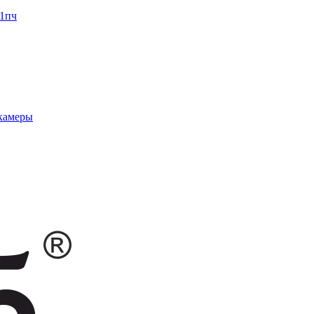
1пч
 камеры