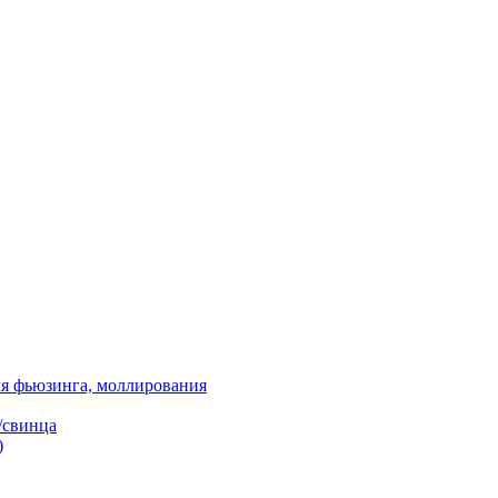
я фьюзинга, моллирования
/свинца
)