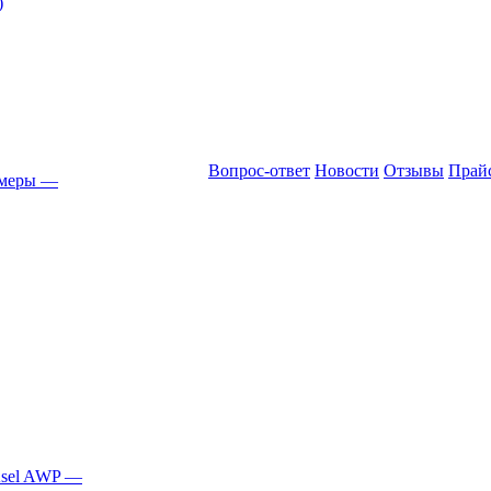
)
Вопрос-ответ
Новости
Отзывы
Прай
амеры
—
Asel AWP
—