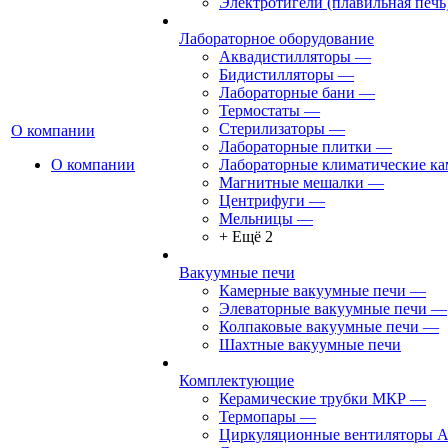
Электротигели (плавильная печь
Лабораторное оборудование
Аквадистилляторы
—
Бидистилляторы
—
Лабораторные бани
—
Термостаты
—
Стерилизаторы
—
О компании
Лабораторные плитки
—
О компании
Лабораторные климатические к
Магнитные мешалки
—
Центрифуги
—
Мельницы
—
+ Ещё 2
Вакуумные печи
Камерные вакуумные печи
—
Элеваторные вакуумные печи
—
Колпаковые вакуумные печи
—
Шахтные вакуумные печи
Комплектующие
Керамические трубки МКР
—
Термопары
—
Циркуляционные вентиляторы 