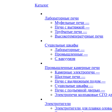
Каталог
Лабораторные печи
Муфельные печи
—
Печи с вытяжкой
—
Трубчатые печи
—
Высокотемпературные печи
Сушильные шкафы
Лабораторные
—
Промышленные
—
С вакуумом
Промышленные камерные печи
Камерные электропечи
—
Шахтные печи
—
Печи с выдвижным подом
—
Сушильные шкафы
—
Печи с подъемной дверью
—
Электропечи колпаковые СГО дл
Электротигели
Электротигели для плавки олова