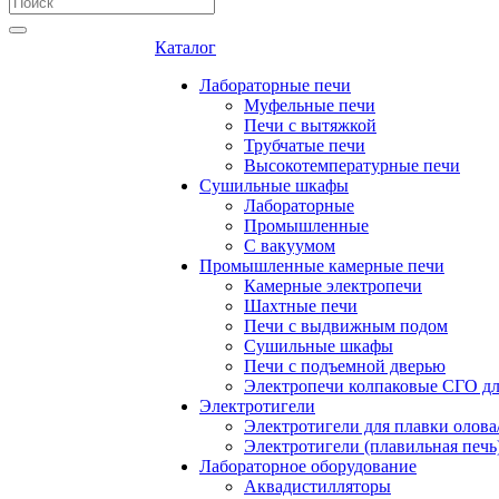
Каталог
Лабораторные печи
Муфельные печи
Печи с вытяжкой
Трубчатые печи
Высокотемпературные печи
Сушильные шкафы
Лабораторные
Промышленные
С вакуумом
Промышленные камерные печи
Камерные электропечи
Шахтные печи
Печи с выдвижным подом
Сушильные шкафы
Печи с подъемной дверью
Электропечи колпаковые СГО дл
Электротигели
Электротигели для плавки олова
Электротигели (плавильная печь
Лабораторное оборудование
Аквадистилляторы