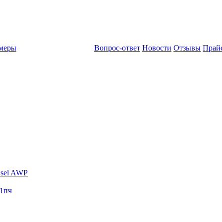
амеры
Вопрос-ответ
Новости
Отзывы
Прай
sel AWP
1пч