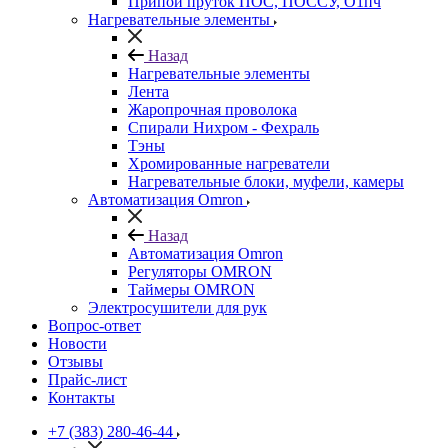
Припой пруток ПОС, ПОССУ, О1пч
Нагревательные элементы
Назад
Нагревательные элементы
Лента
Жаропрочная проволока
Спирали Нихром - Фехраль
Тэны
Хромированные нагреватели
Нагревательные блоки, муфели, камеры
Автоматизация Omron
Назад
Автоматизация Omron
Регуляторы OMRON
Таймеры OMRON
Электросушители для рук
Вопрос-ответ
Новости
Отзывы
Прайс-лист
Контакты
+7 (383) 280-46-44