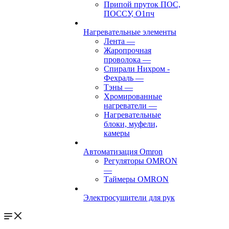
Припой пруток ПОС,
ПОССУ, О1пч
Нагревательные элементы
Лента
—
Жаропрочная
проволока
—
Спирали Нихром -
Фехраль
—
Тэны
—
Хромированные
нагреватели
—
Нагревательные
блоки, муфели,
камеры
Автоматизация Omron
Регуляторы OMRON
—
Таймеры OMRON
Электросушители для рук