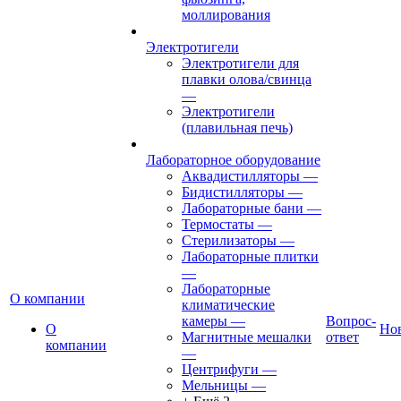
моллирования
Электротигели
Электротигели для
плавки олова/свинца
—
Электротигели
(плавильная печь)
Лабораторное оборудование
Аквадистилляторы
—
Бидистилляторы
—
Лабораторные бани
—
Термостаты
—
Стерилизаторы
—
Лабораторные плитки
—
Лабораторные
О компании
климатические
камеры
—
Вопрос-
О
Но
Магнитные мешалки
ответ
компании
—
Центрифуги
—
Мельницы
—