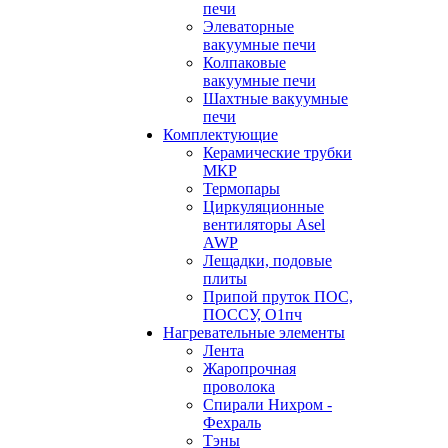
печи
Элеваторные
вакуумные печи
Колпаковые
вакуумные печи
Шахтные вакуумные
печи
Комплектующие
Керамические трубки
МКР
Термопары
Циркуляционные
вентиляторы Asel
AWP
Лещадки, подовые
плиты
Припой пруток ПОС,
ПОССУ, О1пч
Нагревательные элементы
Лента
Жаропрочная
проволока
Спирали Нихром -
Фехраль
Тэны