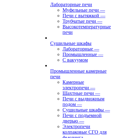
Лабораторные печи
Муфельные печи
—
Печи с вытяжкой
—
Трубчатые печи
—
Высокотемпературные
печи
Сушильные шкафы
Лабораторные
—
Промышленные
—
С вакуумом
Промышленные камерные
печи
Камерные
электропечи
—
Шахтные печи
—
Печи с выдвижным
подом
—
Сушильные шкафы
—
Печи с подъемной
дверью
—
Электропечи
колпаковые СГО для
фьюзинга,