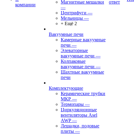
Магнитные мешалки
ответ
компании
—
Центрифуги
—
Мельницы
—
+ Ещё 2
Вакуумные печи
Камерные вакуумные
печи
—
Элеваторные
вакуумные печи
—
Колпаковые
вакуумные печи
—
Шахтные вакуумные
печи
Комплектующие
Керамические трубки
МКР
—
Термопары
—
Циркуляционные
вентиляторы Asel
AWP
—
Лещадки, подовые
плиты
—