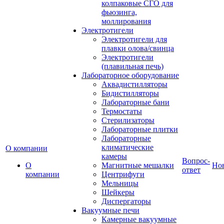
колпаковые СГО для
фьюзинга,
моллирования
Электротигели
Электротигели для
плавки олова/свинца
Электротигели
(плавильная печь)
Лабораторное оборудование
Аквадистилляторы
Бидистилляторы
Лабораторные бани
Термостаты
Стерилизаторы
Лабораторные плитки
Лабораторные
климатические
О компании
камеры
Вопрос-
О
Магнитные мешалки
Но
ответ
компании
Центрифуги
Мельницы
Шейкеры
Диспергаторы
Вакуумные печи
Камерные вакуумные