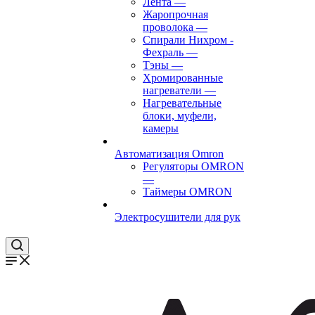
Лента
—
Жаропрочная
проволока
—
Спирали Нихром -
Фехраль
—
Тэны
—
Хромированные
нагреватели
—
Нагревательные
блоки, муфели,
камеры
Автоматизация Omron
Регуляторы OMRON
—
Таймеры OMRON
Электросушители для рук