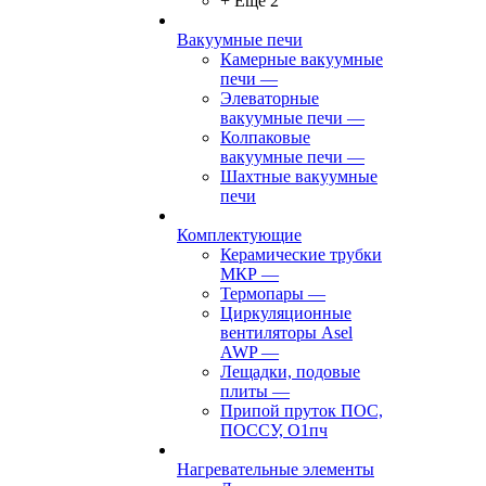
+ Ещё 2
Вакуумные печи
Камерные вакуумные
печи
—
Элеваторные
вакуумные печи
—
Колпаковые
вакуумные печи
—
Шахтные вакуумные
печи
Комплектующие
Керамические трубки
МКР
—
Термопары
—
Циркуляционные
вентиляторы Asel
AWP
—
Лещадки, подовые
плиты
—
Припой пруток ПОС,
ПОССУ, О1пч
Нагревательные элементы