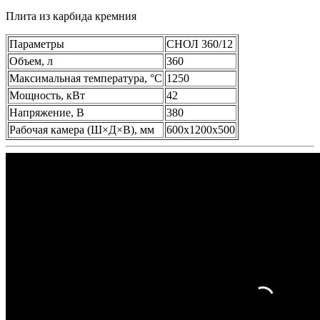
Плита из карбида кремния
Параметры
СНОЛ 360/12
Объем, л
360
Максимальная температура, °C
1250
Мощность, кВт
42
Напряжение, В
380
Рабочая камера (Ш×Д×В), мм
600x1200x500