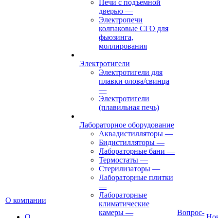
Печи с подъемной
дверью
—
Электропечи
колпаковые СГО для
фьюзинга,
моллирования
Электротигели
Электротигели для
плавки олова/свинца
—
Электротигели
(плавильная печь)
Лабораторное оборудование
Аквадистилляторы
—
Бидистилляторы
—
Лабораторные бани
—
Термостаты
—
Стерилизаторы
—
Лабораторные плитки
—
Лабораторные
О компании
климатические
камеры
—
Вопрос-
О
Но