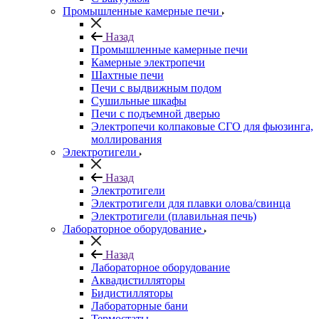
Промышленные камерные печи
Назад
Промышленные камерные печи
Камерные электропечи
Шахтные печи
Печи с выдвижным подом
Сушильные шкафы
Печи с подъемной дверью
Электропечи колпаковые СГО для фьюзинга,
моллирования
Электротигели
Назад
Электротигели
Электротигели для плавки олова/свинца
Электротигели (плавильная печь)
Лабораторное оборудование
Назад
Лабораторное оборудование
Аквадистилляторы
Бидистилляторы
Лабораторные бани
Термостаты