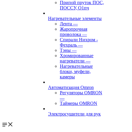
Припой пруток ПОС,
ПОССУ, О1пч
Нагревательные элементы
Лента
—
Жаропрочная
проволока
—
Спирали Нихром -
Фехраль
—
Тэны
—
Хромированные
нагреватели
—
Нагревательные
блоки, муфели,
камеры
Автоматизация Omron
Регуляторы OMRON
—
Таймеры OMRON
Электросушители для рук