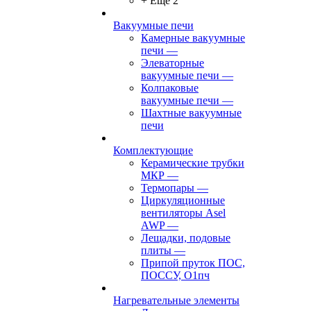
+ Ещё 2
Вакуумные печи
Камерные вакуумные
печи
—
Элеваторные
вакуумные печи
—
Колпаковые
вакуумные печи
—
Шахтные вакуумные
печи
Комплектующие
Керамические трубки
МКР
—
Термопары
—
Циркуляционные
вентиляторы Asel
AWP
—
Лещадки, подовые
плиты
—
Припой пруток ПОС,
ПОССУ, О1пч
Нагревательные элементы