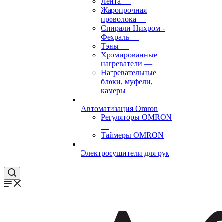
Лента
—
Жаропрочная
проволока
—
Спирали Нихром -
Фехраль
—
Тэны
—
Хромированные
нагреватели
—
Нагревательные
блоки, муфели,
камеры
Автоматизация Omron
Регуляторы OMRON
—
Таймеры OMRON
Электросушители для рук