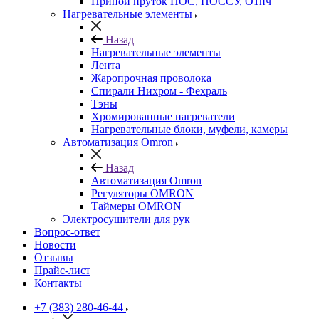
Припой пруток ПОС, ПОССУ, О1пч
Нагревательные элементы
Назад
Нагревательные элементы
Лента
Жаропрочная проволока
Спирали Нихром - Фехраль
Тэны
Хромированные нагреватели
Нагревательные блоки, муфели, камеры
Автоматизация Omron
Назад
Автоматизация Omron
Регуляторы OMRON
Таймеры OMRON
Электросушители для рук
Вопрос-ответ
Новости
Отзывы
Прайс-лист
Контакты
+7 (383) 280-46-44