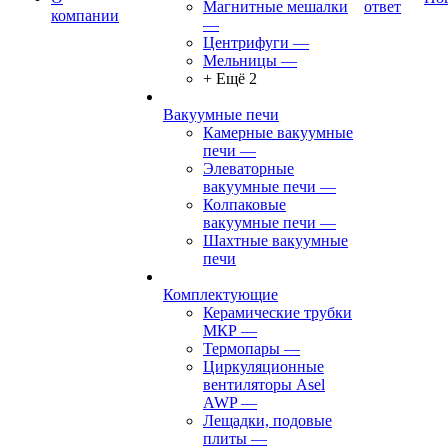
Магнитные мешалки
ответ
компании
—
Центрифуги
—
Мельницы
—
+ Ещё 2
Вакуумные печи
Камерные вакуумные
печи
—
Элеваторные
вакуумные печи
—
Колпаковые
вакуумные печи
—
Шахтные вакуумные
печи
Комплектующие
Керамические трубки
МКР
—
Термопары
—
Циркуляционные
вентиляторы Asel
AWP
—
Лещадки, подовые
плиты
—