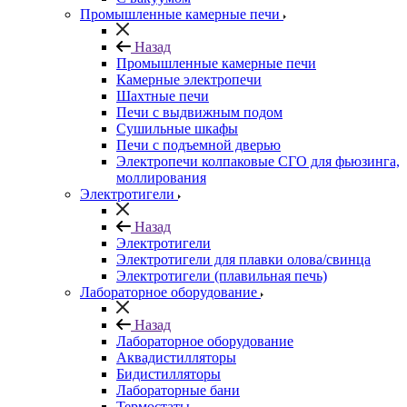
Промышленные камерные печи
Назад
Промышленные камерные печи
Камерные электропечи
Шахтные печи
Печи с выдвижным подом
Сушильные шкафы
Печи с подъемной дверью
Электропечи колпаковые СГО для фьюзинга,
моллирования
Электротигели
Назад
Электротигели
Электротигели для плавки олова/свинца
Электротигели (плавильная печь)
Лабораторное оборудование
Назад
Лабораторное оборудование
Аквадистилляторы
Бидистилляторы
Лабораторные бани
Термостаты