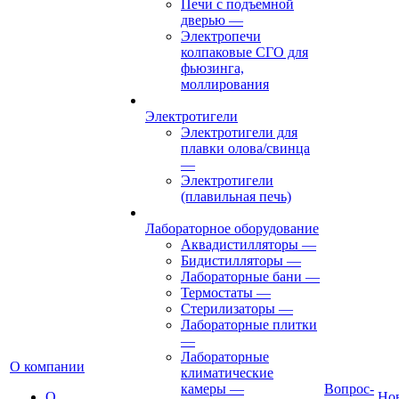
Печи с подъемной
дверью
—
Электропечи
колпаковые СГО для
фьюзинга,
моллирования
Электротигели
Электротигели для
плавки олова/свинца
—
Электротигели
(плавильная печь)
Лабораторное оборудование
Аквадистилляторы
—
Бидистилляторы
—
Лабораторные бани
—
Термостаты
—
Стерилизаторы
—
Лабораторные плитки
—
Лабораторные
О компании
климатические
камеры
—
Вопрос-
О
Но