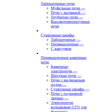
Лабораторные печи
Муфельные печи
—
Печи с вытяжкой
—
Трубчатые печи
—
Высокотемпературные
печи
Сушильные шкафы
Лабораторные
—
Промышленные
—
С вакуумом
Промышленные камерные
печи
Камерные
электропечи
—
Шахтные печи
—
Печи с выдвижным
подом
—
Сушильные шкафы
—
Печи с подъемной
дверью
—
Электропечи
колпаковые СГО для
фьюзинга,