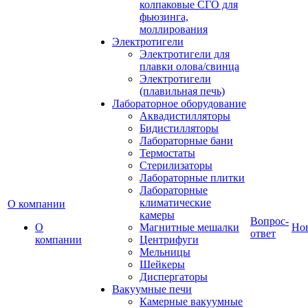
колпаковые СГО для
фьюзинга,
моллирования
Электротигели
Электротигели для
плавки олова/свинца
Электротигели
(плавильная печь)
Лабораторное оборудование
Аквадистилляторы
Бидистилляторы
Лабораторные бани
Термостаты
Стерилизаторы
Лабораторные плитки
Лабораторные
климатические
О компании
камеры
Вопрос-
О
Магнитные мешалки
Но
ответ
компании
Центрифуги
Мельницы
Шейкеры
Диспергаторы
Вакуумные печи
Камерные вакуумные