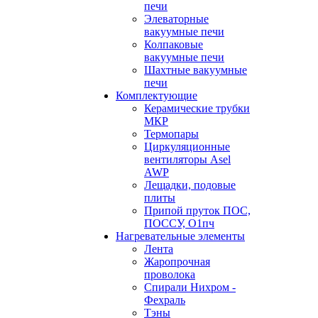
печи
Элеваторные
вакуумные печи
Колпаковые
вакуумные печи
Шахтные вакуумные
печи
Комплектующие
Керамические трубки
МКР
Термопары
Циркуляционные
вентиляторы Asel
AWP
Лещадки, подовые
плиты
Припой пруток ПОС,
ПОССУ, О1пч
Нагревательные элементы
Лента
Жаропрочная
проволока
Спирали Нихром -
Фехраль
Тэны