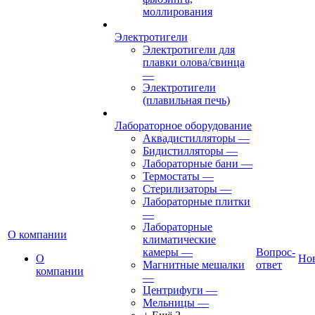
моллирования
Электротигели
Электротигели для
плавки олова/свинца
—
Электротигели
(плавильная печь)
Лабораторное оборудование
Аквадистилляторы
—
Бидистилляторы
—
Лабораторные бани
—
Термостаты
—
Стерилизаторы
—
Лабораторные плитки
—
Лабораторные
О компании
климатические
камеры
—
Вопрос-
О
Но
Магнитные мешалки
ответ
компании
—
Центрифуги
—
Мельницы
—