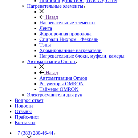
Припой пруток ПОС, ПОССУ, О1пч
Нагревательные элементы
Назад
Нагревательные элементы
Лента
Жаропрочная проволока
Спирали Нихром - Фехраль
Тэны
Хромированные нагреватели
Нагревательные блоки, муфели, камеры
Автоматизация Omron
Назад
Автоматизация Omron
Регуляторы OMRON
Таймеры OMRON
Электросушители для рук
Вопрос-ответ
Новости
Отзывы
Прайс-лист
Контакты
+7 (383) 280-46-44