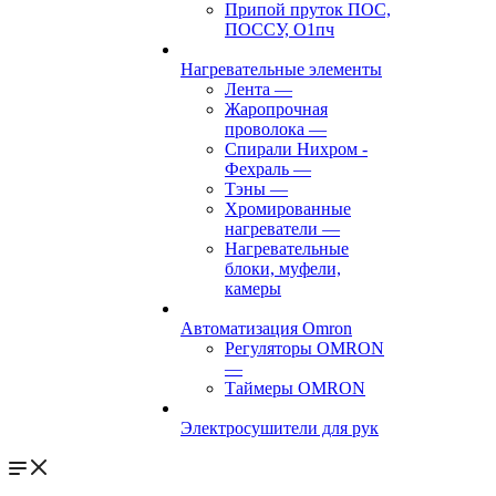
Припой пруток ПОС,
ПОССУ, О1пч
Нагревательные элементы
Лента
—
Жаропрочная
проволока
—
Спирали Нихром -
Фехраль
—
Тэны
—
Хромированные
нагреватели
—
Нагревательные
блоки, муфели,
камеры
Автоматизация Omron
Регуляторы OMRON
—
Таймеры OMRON
Электросушители для рук