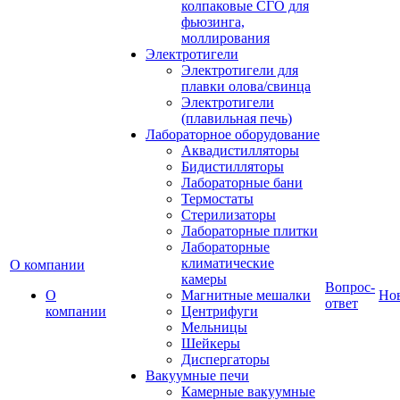
колпаковые СГО для
фьюзинга,
моллирования
Электротигели
Электротигели для
плавки олова/свинца
Электротигели
(плавильная печь)
Лабораторное оборудование
Аквадистилляторы
Бидистилляторы
Лабораторные бани
Термостаты
Стерилизаторы
Лабораторные плитки
Лабораторные
климатические
О компании
камеры
Вопрос-
О
Магнитные мешалки
Но
ответ
компании
Центрифуги
Мельницы
Шейкеры
Диспергаторы
Вакуумные печи
Камерные вакуумные