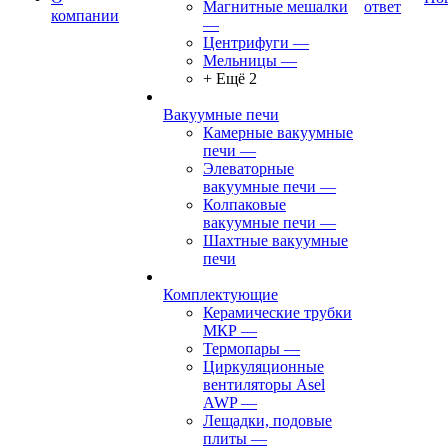
Магнитные мешалки
ответ
компании
—
Центрифуги
—
Мельницы
—
+ Ещё 2
Вакуумные печи
Камерные вакуумные
печи
—
Элеваторные
вакуумные печи
—
Колпаковые
вакуумные печи
—
Шахтные вакуумные
печи
Комплектующие
Керамические трубки
МКР
—
Термопары
—
Циркуляционные
вентиляторы Asel
AWP
—
Лещадки, подовые
плиты
—