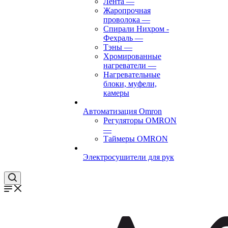
Лента
—
Жаропрочная
проволока
—
Спирали Нихром -
Фехраль
—
Тэны
—
Хромированные
нагреватели
—
Нагревательные
блоки, муфели,
камеры
Автоматизация Omron
Регуляторы OMRON
—
Таймеры OMRON
Электросушители для рук