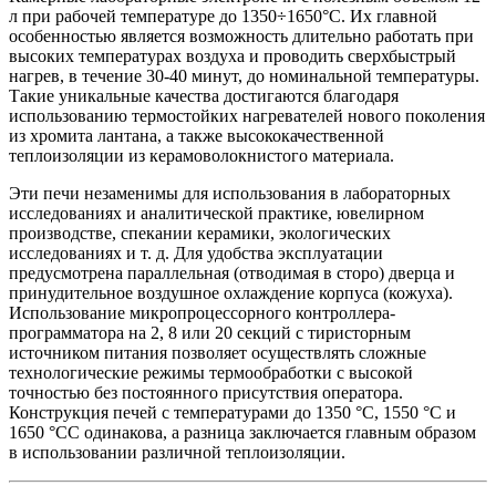
л при рабочей температуре до 1350÷1650°С. Их главной
особенностью является возможность длительно работать при
высоких температурах воздуха и проводить сверхбыстрый
нагрев, в течение 30-40 минут, до номинальной температуры.
Такие уникальные качества достигаются благодаря
использованию термостойких нагревателей нового поколения
из хромита лантана, а также высококачественной
теплоизоляции из керамоволокнистого материала.
Эти печи незаменимы для использования в лабораторных
исследованиях и аналитической практике, ювелирном
производстве, спекании керамики, экологических
исследованиях и т. д. Для удобства эксплуатации
предусмотрена параллельная (отводимая в сторо) дверца и
принудительное воздушное охлаждение корпуса (кожуха).
Использование микропроцессорного контроллера-
программатора на 2, 8 или 20 секций с тиристорным
источником питания позволяет осуществлять сложные
технологические режимы термообработки с высокой
точностью без постоянного присутствия оператора.
Конструкция печей с температурами до 1350 °С, 1550 °С и
1650 °СС одинакова, а разница заключается главным образом
в использовании различной теплоизоляции.