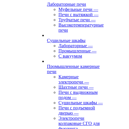
Лабораторные печи
Муфельные печи
—
Печи с вытяжкой
—
Трубчатые печи
—
Высокотемпературные
печи
Сушильные шкафы
Лабораторные
—
Промышленные
—
С вакуумом
Промышленные камерные
печи
Камерные
электропечи
—
Шахтные печи
—
Печи с выдвижным
подом
—
Сушильные шкафы
—
Печи с подъемной
дверью
—
Электропечи
колпаковые СГО для
фьюзинга,