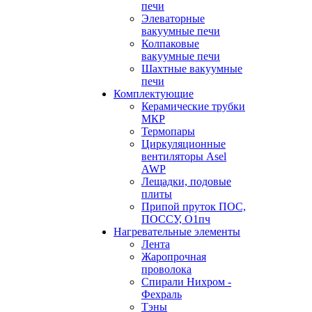
печи
Элеваторные
вакуумные печи
Колпаковые
вакуумные печи
Шахтные вакуумные
печи
Комплектующие
Керамические трубки
МКР
Термопары
Циркуляционные
вентиляторы Asel
AWP
Лещадки, подовые
плиты
Припой пруток ПОС,
ПОССУ, О1пч
Нагревательные элементы
Лента
Жаропрочная
проволока
Спирали Нихром -
Фехраль
Тэны