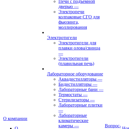
Печи с подъемной
дверью
—
Электропечи
колпаковые СГО для
фьюзинга,
моллирования
Электротигели
Электротигели для
плавки олова/свинца
—
Электротигели
(плавильная печь)
Лабораторное оборудование
Аквадистилляторы
—
Бидистилляторы
—
Лабораторные бани
—
Термостаты
—
Стерилизаторы
—
Лабораторные плитки
—
Лабораторные
О компании
климатические
камеры
—
Вопрос-
О
Но