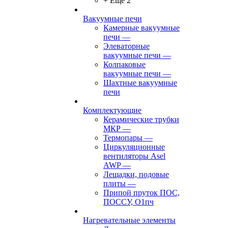
+ Ещё 2
Вакуумные печи
Камерные вакуумные
печи
—
Элеваторные
вакуумные печи
—
Колпаковые
вакуумные печи
—
Шахтные вакуумные
печи
Комплектующие
Керамические трубки
МКР
—
Термопары
—
Циркуляционные
вентиляторы Asel
AWP
—
Лещадки, подовые
плиты
—
Припой пруток ПОС,
ПОССУ, О1пч
Нагревательные элементы