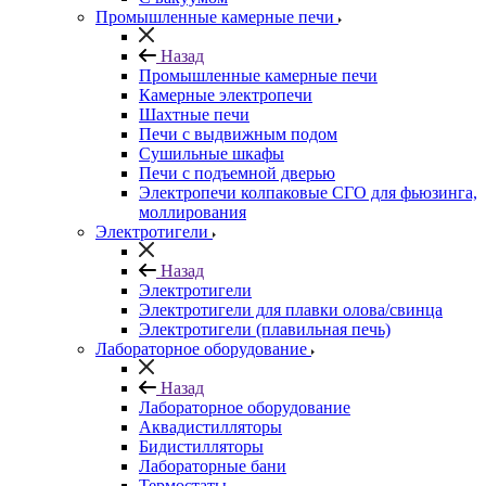
Промышленные камерные печи
Назад
Промышленные камерные печи
Камерные электропечи
Шахтные печи
Печи с выдвижным подом
Сушильные шкафы
Печи с подъемной дверью
Электропечи колпаковые СГО для фьюзинга,
моллирования
Электротигели
Назад
Электротигели
Электротигели для плавки олова/свинца
Электротигели (плавильная печь)
Лабораторное оборудование
Назад
Лабораторное оборудование
Аквадистилляторы
Бидистилляторы
Лабораторные бани
Термостаты