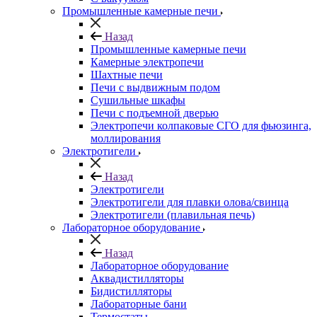
Промышленные камерные печи
Назад
Промышленные камерные печи
Камерные электропечи
Шахтные печи
Печи с выдвижным подом
Сушильные шкафы
Печи с подъемной дверью
Электропечи колпаковые СГО для фьюзинга,
моллирования
Электротигели
Назад
Электротигели
Электротигели для плавки олова/свинца
Электротигели (плавильная печь)
Лабораторное оборудование
Назад
Лабораторное оборудование
Аквадистилляторы
Бидистилляторы
Лабораторные бани
Термостаты