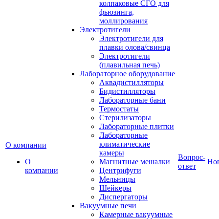
колпаковые СГО для
фьюзинга,
моллирования
Электротигели
Электротигели для
плавки олова/свинца
Электротигели
(плавильная печь)
Лабораторное оборудование
Аквадистилляторы
Бидистилляторы
Лабораторные бани
Термостаты
Стерилизаторы
Лабораторные плитки
Лабораторные
климатические
О компании
камеры
Вопрос-
О
Магнитные мешалки
Но
ответ
компании
Центрифуги
Мельницы
Шейкеры
Диспергаторы
Вакуумные печи
Камерные вакуумные