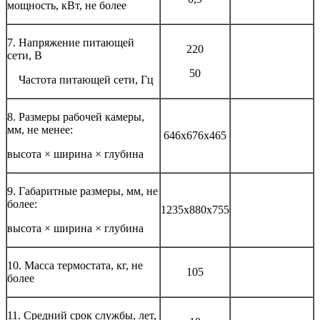
мощность, кВт, не более
7. Напряжение питающей
220
сети, В
50
Частота питающей сети, Гц
8. Размеры рабочей камеры,
мм, не менее:
646х676х465
высота × ширина × глубина
9. Габаритные размеры, мм, не
более:
1235х880х755
высота × ширина × глубина
10. Масса термостата, кг, не
105
более
11. Средний срок службы, лет,