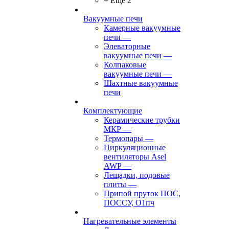
+ Ещё 2
Вакуумные печи
Камерные вакуумные
печи
—
Элеваторные
вакуумные печи
—
Колпаковые
вакуумные печи
—
Шахтные вакуумные
печи
Комплектующие
Керамические трубки
МКР
—
Термопары
—
Циркуляционные
вентиляторы Asel
AWP
—
Лещадки, подовые
плиты
—
Припой пруток ПОС,
ПОССУ, О1пч
Нагревательные элементы