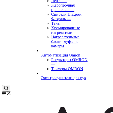
Лента
—
Жаропрочная
проволока
—
Спирали Нихром -
Фехраль
—
Тэны
—
Хромированные
нагреватели
—
Нагревательные
блоки, муфели,
камеры
Автоматизация Omron
Регуляторы OMRON
—
Таймеры OMRON
Электросушители для рук