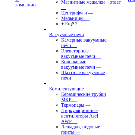
Магнитные мешалки
ответ
компании
—
Центрифуги
—
Мельницы
—
+ Ещё 2
Вакуумные печи
Камерные вакуумные
печи
—
Элеваторные
вакуумные печи
—
Колпаковые
вакуумные печи
—
Шахтные вакуумные
печи
Комплектующие
Керамические трубки
МКР
—
Термопары
—
Циркуляционные
вентиляторы Asel
AWP
—
Лещадки, подовые
плиты
—