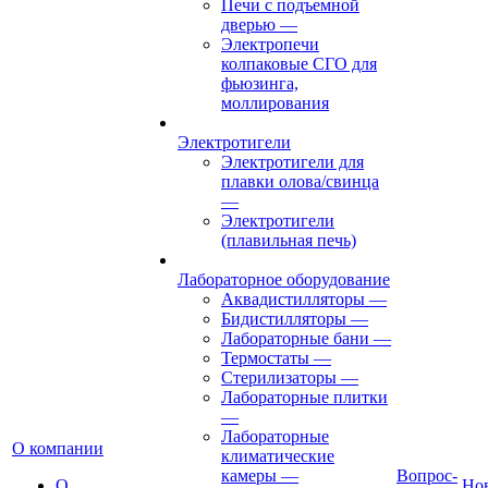
Печи с подъемной
дверью
—
Электропечи
колпаковые СГО для
фьюзинга,
моллирования
Электротигели
Электротигели для
плавки олова/свинца
—
Электротигели
(плавильная печь)
Лабораторное оборудование
Аквадистилляторы
—
Бидистилляторы
—
Лабораторные бани
—
Термостаты
—
Стерилизаторы
—
Лабораторные плитки
—
Лабораторные
О компании
климатические
камеры
—
Вопрос-
О
Но