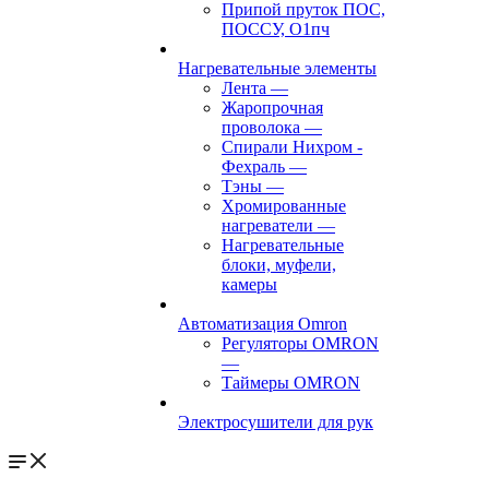
Припой пруток ПОС,
ПОССУ, О1пч
Нагревательные элементы
Лента
—
Жаропрочная
проволока
—
Спирали Нихром -
Фехраль
—
Тэны
—
Хромированные
нагреватели
—
Нагревательные
блоки, муфели,
камеры
Автоматизация Omron
Регуляторы OMRON
—
Таймеры OMRON
Электросушители для рук