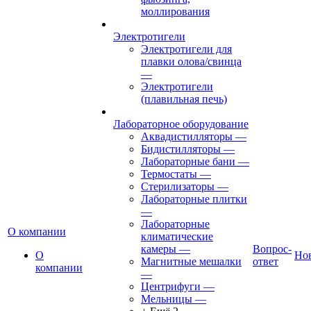
моллирования
Электротигели
Электротигели для
плавки олова/свинца
—
Электротигели
(плавильная печь)
Лабораторное оборудование
Аквадистилляторы
—
Бидистилляторы
—
Лабораторные бани
—
Термостаты
—
Стерилизаторы
—
Лабораторные плитки
—
Лабораторные
О компании
климатические
камеры
—
Вопрос-
О
Но
Магнитные мешалки
ответ
компании
—
Центрифуги
—
Мельницы
—