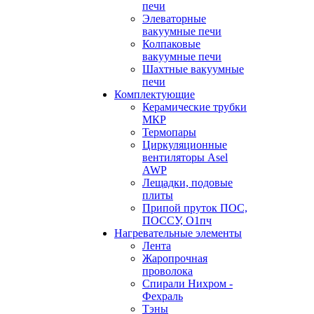
печи
Элеваторные
вакуумные печи
Колпаковые
вакуумные печи
Шахтные вакуумные
печи
Комплектующие
Керамические трубки
МКР
Термопары
Циркуляционные
вентиляторы Asel
AWP
Лещадки, подовые
плиты
Припой пруток ПОС,
ПОССУ, О1пч
Нагревательные элементы
Лента
Жаропрочная
проволока
Спирали Нихром -
Фехраль
Тэны