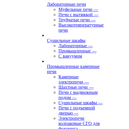
Лабораторные печи
Муфельные печи
—
Печи с вытяжкой
—
Трубчатые печи
—
Высокотемпературные
печи
Сушильные шкафы
Лабораторные
—
Промышленные
—
С вакуумом
Промышленные камерные
печи
Камерные
электропечи
—
Шахтные печи
—
Печи с выдвижным
подом
—
Сушильные шкафы
—
Печи с подъемной
дверью
—
Электропечи
колпаковые СГО для
фьюзинга,