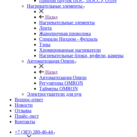
Припой пруток ПОС, ПОССУ, О1пч
Нагревательные элементы
Назад
Нагревательные элементы
Лента
Жаропрочная проволока
Спирали Нихром - Фехраль
Тэны
Хромированные нагреватели
Нагревательные блоки, муфели, камеры
Автоматизация Omron
Назад
Автоматизация Omron
Регуляторы OMRON
Таймеры OMRON
Электросушители для рук
Вопрос-ответ
Новости
Отзывы
Прайс-лист
Контакты
+7 (383) 280-46-44