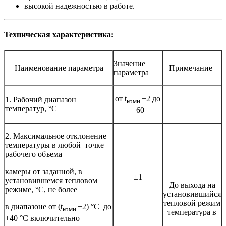
высокой надежностью в работе.
Техническая характеристика:
Значение
Наименование параметра
Примечание
параметра
от t
+2 до
1. Рабочий диапазон
комн.
температур, °С
+60
2. Максимальное отклонение
температуры в любой точке
рабочего объема
камеры от заданной, в
±1
установившемся тепловом
До выхода на
режиме, °С, не более
установившийся
тепловой режим
в диапазоне от (t
+2) °С до
комн.
температура в
+40 °С включительно