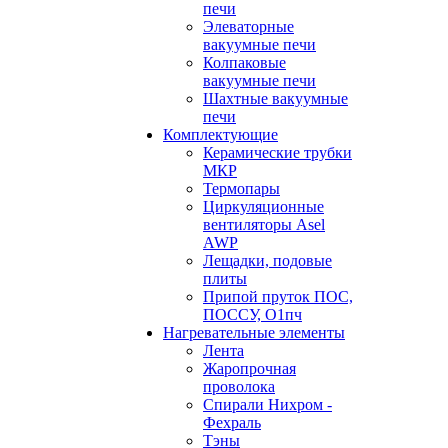
печи
Элеваторные
вакуумные печи
Колпаковые
вакуумные печи
Шахтные вакуумные
печи
Комплектующие
Керамические трубки
МКР
Термопары
Циркуляционные
вентиляторы Asel
AWP
Лещадки, подовые
плиты
Припой пруток ПОС,
ПОССУ, О1пч
Нагревательные элементы
Лента
Жаропрочная
проволока
Спирали Нихром -
Фехраль
Тэны