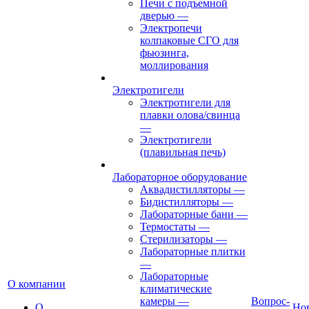
Печи с подъемной
дверью
—
Электропечи
колпаковые СГО для
фьюзинга,
моллирования
Электротигели
Электротигели для
плавки олова/свинца
—
Электротигели
(плавильная печь)
Лабораторное оборудование
Аквадистилляторы
—
Бидистилляторы
—
Лабораторные бани
—
Термостаты
—
Стерилизаторы
—
Лабораторные плитки
—
Лабораторные
О компании
климатические
камеры
—
Вопрос-
О
Но