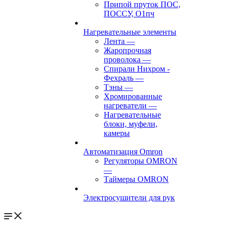
Припой пруток ПОС,
ПОССУ, О1пч
Нагревательные элементы
Лента
—
Жаропрочная
проволока
—
Спирали Нихром -
Фехраль
—
Тэны
—
Хромированные
нагреватели
—
Нагревательные
блоки, муфели,
камеры
Автоматизация Omron
Регуляторы OMRON
—
Таймеры OMRON
Электросушители для рук