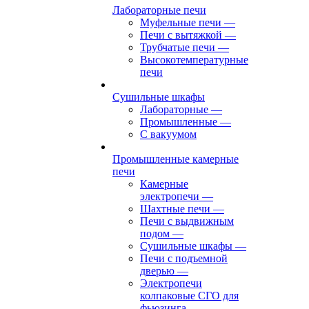
Лабораторные печи
Муфельные печи
—
Печи с вытяжкой
—
Трубчатые печи
—
Высокотемпературные
печи
Сушильные шкафы
Лабораторные
—
Промышленные
—
С вакуумом
Промышленные камерные
печи
Камерные
электропечи
—
Шахтные печи
—
Печи с выдвижным
подом
—
Сушильные шкафы
—
Печи с подъемной
дверью
—
Электропечи
колпаковые СГО для
фьюзинга,