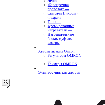
Лента
—
Жаропрочная
проволока
—
Спирали Нихром -
Фехраль
—
Тэны
—
Хромированные
нагреватели
—
Нагревательные
блоки, муфели,
камеры
Автоматизация Omron
Регуляторы OMRON
—
Таймеры OMRON
Электросушители для рук