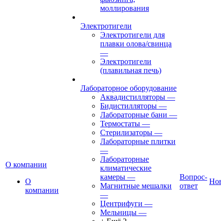
моллирования
Электротигели
Электротигели для
плавки олова/свинца
—
Электротигели
(плавильная печь)
Лабораторное оборудование
Аквадистилляторы
—
Бидистилляторы
—
Лабораторные бани
—
Термостаты
—
Стерилизаторы
—
Лабораторные плитки
—
Лабораторные
О компании
климатические
камеры
—
Вопрос-
О
Но
Магнитные мешалки
ответ
компании
—
Центрифуги
—
Мельницы
—