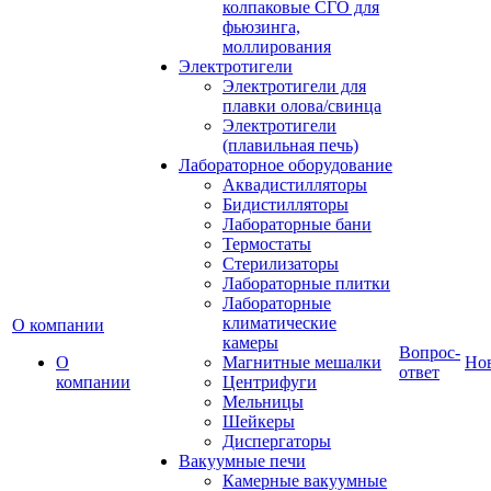
колпаковые СГО для
фьюзинга,
моллирования
Электротигели
Электротигели для
плавки олова/свинца
Электротигели
(плавильная печь)
Лабораторное оборудование
Аквадистилляторы
Бидистилляторы
Лабораторные бани
Термостаты
Стерилизаторы
Лабораторные плитки
Лабораторные
климатические
О компании
камеры
Вопрос-
О
Магнитные мешалки
Но
ответ
компании
Центрифуги
Мельницы
Шейкеры
Диспергаторы
Вакуумные печи
Камерные вакуумные