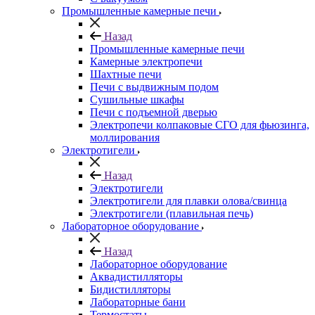
Промышленные камерные печи
Назад
Промышленные камерные печи
Камерные электропечи
Шахтные печи
Печи с выдвижным подом
Сушильные шкафы
Печи с подъемной дверью
Электропечи колпаковые СГО для фьюзинга,
моллирования
Электротигели
Назад
Электротигели
Электротигели для плавки олова/свинца
Электротигели (плавильная печь)
Лабораторное оборудование
Назад
Лабораторное оборудование
Аквадистилляторы
Бидистилляторы
Лабораторные бани
Термостаты