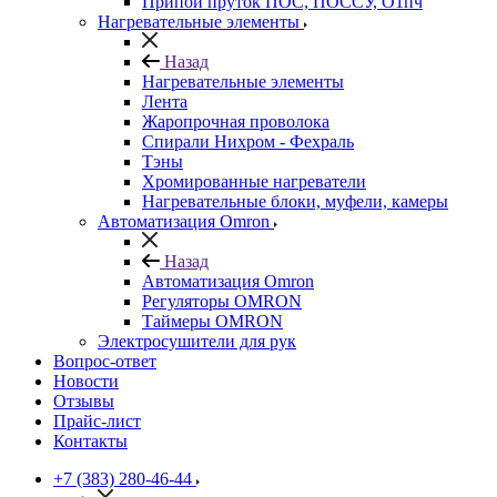
Припой пруток ПОС, ПОССУ, О1пч
Нагревательные элементы
Назад
Нагревательные элементы
Лента
Жаропрочная проволока
Спирали Нихром - Фехраль
Тэны
Хромированные нагреватели
Нагревательные блоки, муфели, камеры
Автоматизация Omron
Назад
Автоматизация Omron
Регуляторы OMRON
Таймеры OMRON
Электросушители для рук
Вопрос-ответ
Новости
Отзывы
Прайс-лист
Контакты
+7 (383) 280-46-44