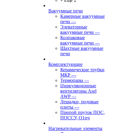
+ Ещё 2
Вакуумные печи
Камерные вакуумные
печи
—
Элеваторные
вакуумные печи
—
Колпаковые
вакуумные печи
—
Шахтные вакуумные
печи
Комплектующие
Керамические трубки
МКР
—
Термопары
—
Циркуляционные
вентиляторы Asel
AWP
—
Лещадки, подовые
плиты
—
Припой пруток ПОС,
ПОССУ, О1пч
Нагревательные элементы