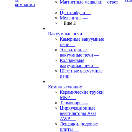
Магнитные мешалки
ответ
компании
—
Центрифуги
—
Мельницы
—
+ Ещё 2
Вакуумные печи
Камерные вакуумные
печи
—
Элеваторные
вакуумные печи
—
Колпаковые
вакуумные печи
—
Шахтные вакуумные
печи
Комплектующие
Керамические трубки
МКР
—
Термопары
—
Циркуляционные
вентиляторы Asel
AWP
—
Лещадки, подовые
плиты
—