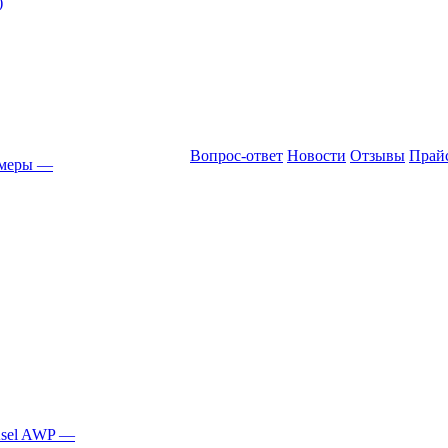
)
Вопрос-ответ
Новости
Отзывы
Прай
амеры
—
Asel AWP
—