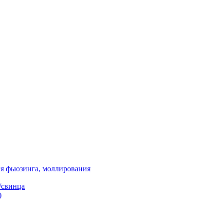
я фьюзинга, моллирования
/свинца
)