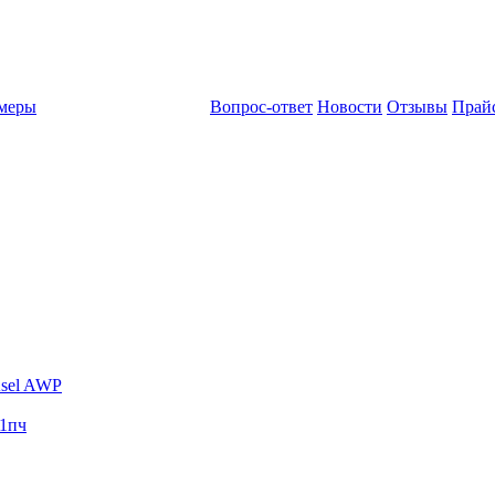
амеры
Вопрос-ответ
Новости
Отзывы
Прай
sel AWP
1пч