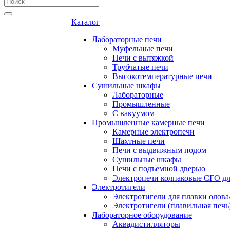
Каталог
Лабораторные печи
Муфельные печи
Печи с вытяжкой
Трубчатые печи
Высокотемпературные печи
Сушильные шкафы
Лабораторные
Промышленные
С вакуумом
Промышленные камерные печи
Камерные электропечи
Шахтные печи
Печи с выдвижным подом
Сушильные шкафы
Печи с подъемной дверью
Электропечи колпаковые СГО дл
Электротигели
Электротигели для плавки олова
Электротигели (плавильная печь
Лабораторное оборудование
Аквадистилляторы