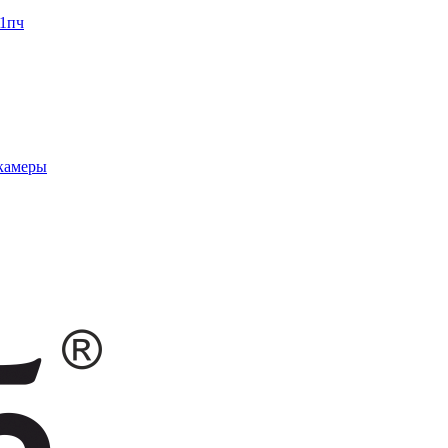
1пч
 камеры