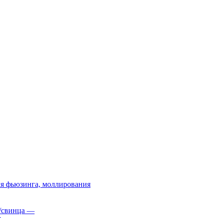
я фьюзинга, моллирования
/свинца
—