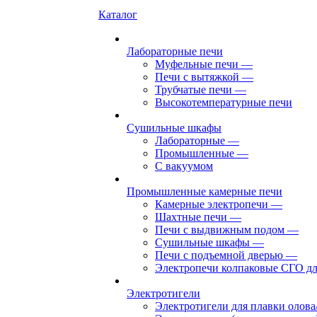
Каталог
Лабораторные печи
Муфельные печи
—
Печи с вытяжкой
—
Трубчатые печи
—
Высокотемпературные печи
Сушильные шкафы
Лабораторные
—
Промышленные
—
С вакуумом
Промышленные камерные печи
Камерные электропечи
—
Шахтные печи
—
Печи с выдвижным подом
—
Сушильные шкафы
—
Печи с подъемной дверью
—
Электропечи колпаковые СГО дл
Электротигели
Электротигели для плавки олова