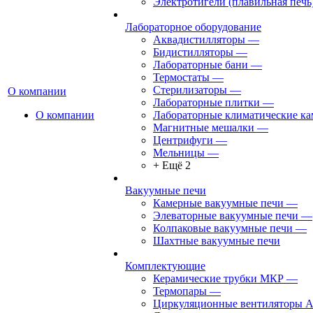
Электротигели (плавильная печь
Лабораторное оборудование
Аквадистилляторы
—
Бидистилляторы
—
Лабораторные бани
—
Термостаты
—
Стерилизаторы
—
О компании
Лабораторные плитки
—
О компании
Лабораторные климатические к
Магнитные мешалки
—
Центрифуги
—
Мельницы
—
+ Ещё 2
Вакуумные печи
Камерные вакуумные печи
—
Элеваторные вакуумные печи
—
Колпаковые вакуумные печи
—
Шахтные вакуумные печи
Комплектующие
Керамические трубки МКР
—
Термопары
—
Циркуляционные вентиляторы 