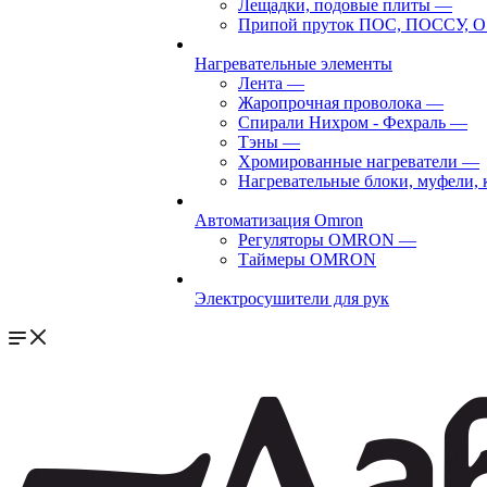
Лещадки, подовые плиты
—
Припой пруток ПОС, ПОССУ, О
Нагревательные элементы
Лента
—
Жаропрочная проволока
—
Спирали Нихром - Фехраль
—
Тэны
—
Хромированные нагреватели
—
Нагревательные блоки, муфели,
Автоматизация Omron
Регуляторы OMRON
—
Таймеры OMRON
Электросушители для рук