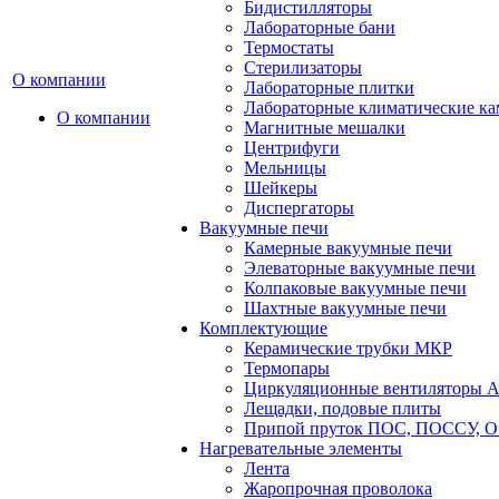
Бидистилляторы
Лабораторные бани
Термостаты
Стерилизаторы
О компании
Лабораторные плитки
Лабораторные климатические к
О компании
Магнитные мешалки
Центрифуги
Мельницы
Шейкеры
Диспергаторы
Вакуумные печи
Камерные вакуумные печи
Элеваторные вакуумные печи
Колпаковые вакуумные печи
Шахтные вакуумные печи
Комплектующие
Керамические трубки МКР
Термопары
Циркуляционные вентиляторы A
Лещадки, подовые плиты
Припой пруток ПОС, ПОССУ, О
Нагревательные элементы
Лента
Жаропрочная проволока