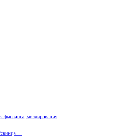
я фьюзинга, моллирования
/свинца
—