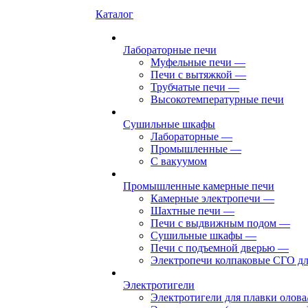
Каталог
Лабораторные печи
Муфельные печи
—
Печи с вытяжкой
—
Трубчатые печи
—
Высокотемпературные печи
Сушильные шкафы
Лабораторные
—
Промышленные
—
С вакуумом
Промышленные камерные печи
Камерные электропечи
—
Шахтные печи
—
Печи с выдвижным подом
—
Сушильные шкафы
—
Печи с подъемной дверью
—
Электропечи колпаковые СГО дл
Электротигели
Электротигели для плавки олова