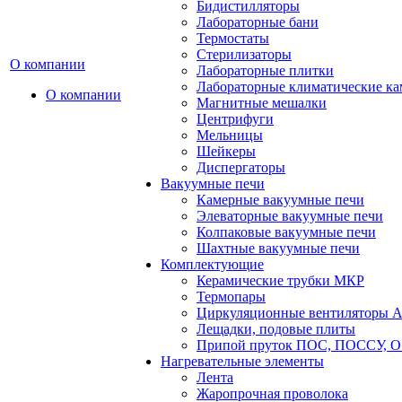
Бидистилляторы
Лабораторные бани
Термостаты
Стерилизаторы
О компании
Лабораторные плитки
Лабораторные климатические к
О компании
Магнитные мешалки
Центрифуги
Мельницы
Шейкеры
Диспергаторы
Вакуумные печи
Камерные вакуумные печи
Элеваторные вакуумные печи
Колпаковые вакуумные печи
Шахтные вакуумные печи
Комплектующие
Керамические трубки МКР
Термопары
Циркуляционные вентиляторы A
Лещадки, подовые плиты
Припой пруток ПОС, ПОССУ, О
Нагревательные элементы
Лента
Жаропрочная проволока