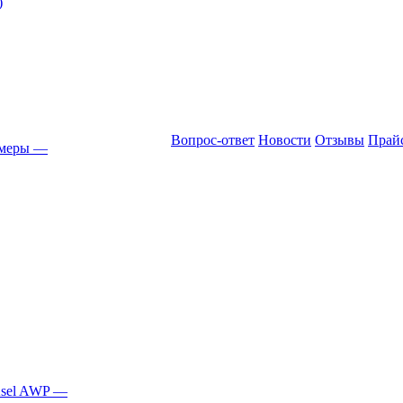
)
Вопрос-ответ
Новости
Отзывы
Прай
амеры
—
Asel AWP
—