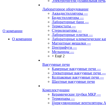
Электротигели (плавильная печь
Лабораторное оборудование
Аквадистилляторы
—
Бидистилляторы
—
Лабораторные бани
—
Термостаты
—
Стерилизаторы
—
О компании
Лабораторные плитки
—
О компании
Лабораторные климатические к
Магнитные мешалки
—
Центрифуги
—
Мельницы
—
+ Ещё 2
Вакуумные печи
Камерные вакуумные печи
—
Элеваторные вакуумные печи
—
Колпаковые вакуумные печи
—
Шахтные вакуумные печи
Комплектующие
Керамические трубки МКР
—
Термопары
—
Циркуляционные вентиляторы 