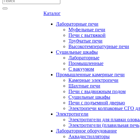
Каталог
Лабораторные печи
Муфельные печи
Печи с вытяжкой
Трубчатые печи
Высокотемпературные печи
Сушильные шкафы
Лабораторные
Промышленные
С вакуумом
Промышленные камерные печи
Камерные электропечи
Шахтные печи
Печи с выдвижным подом
Сушильные шкафы
Печи с подъемной дверью
Электропечи колпаковые СГО дл
Электротигели
Электротигели для плавки олова
Электротигели (плавильная печь
Лабораторное оборудование
Аквадистилляторы