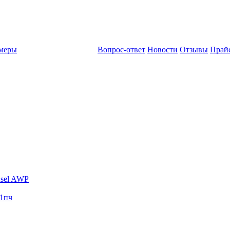
амеры
Вопрос-ответ
Новости
Отзывы
Прай
sel AWP
1пч