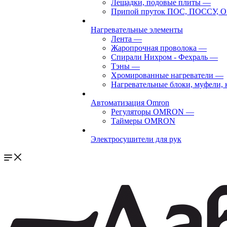
Лещадки, подовые плиты
—
Припой пруток ПОС, ПОССУ, О
Нагревательные элементы
Лента
—
Жаропрочная проволока
—
Спирали Нихром - Фехраль
—
Тэны
—
Хромированные нагреватели
—
Нагревательные блоки, муфели,
Автоматизация Omron
Регуляторы OMRON
—
Таймеры OMRON
Электросушители для рук