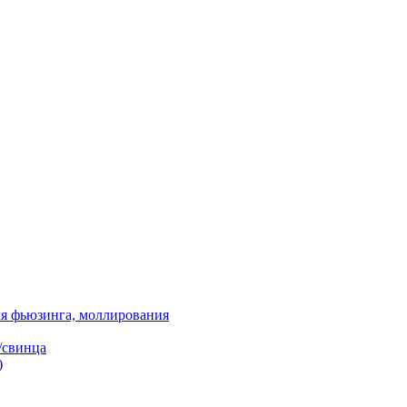
я фьюзинга, моллирования
/свинца
)