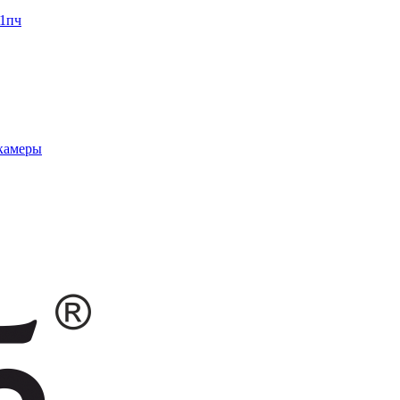
1пч
 камеры