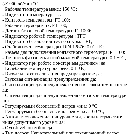
@1000 об/мин °C;
- Рабочая температура макс.: 150 °C;
- Индикатор температуры: да;
- Контроль температуры: PT 100;
- Рабочий термодатчик: PT 100;
- Датчик безопасной температуры: PT1000;
- Индикатор рабочей температуры : TFT;
- Индикатор безопасной температуры: TFT;
- Стабильность температуры DIN 12876: 0.01 ±K;
- Разъем для подключения контактного термометра: PT 100;
- Точность фактически отображаемой температуры: 0.1 ±°C;
- Индикатор при работе с экстерным датчиком: да;
- Колебание температур нагрева: 0.1 ±K;
- Визуальная сигнализация предупреждения: да;
- Звуковая сигнализация предупреждения: да;
- Сигнализация для предупреждения о высокой температуре:
да;
- Сигнализация для предупреждения о низокой температуре:
нет;
- Регулируемый безопасный нагрев мин.: 0 °C;
- Регулируемый безопасный нагрев макс.: 160 °C;
- Автомат. отключение при уровне жидкости в термостате
ниже допустимого уровня: да;
- Over-level protection: да;
- Тип насоса: Нагнетательный или откачивающий насос;