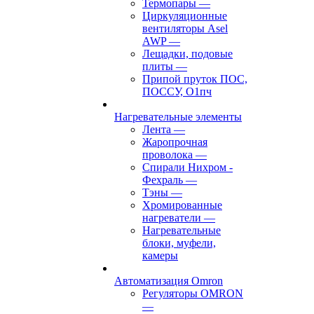
Термопары
—
Циркуляционные
вентиляторы Asel
AWP
—
Лещадки, подовые
плиты
—
Припой пруток ПОС,
ПОССУ, О1пч
Нагревательные элементы
Лента
—
Жаропрочная
проволока
—
Спирали Нихром -
Фехраль
—
Тэны
—
Хромированные
нагреватели
—
Нагревательные
блоки, муфели,
камеры
Автоматизация Omron
Регуляторы OMRON
—