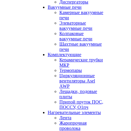
Диспергаторы
Вакуумные печи
Камерные вакуумные
печи
Элеваторные
вакуумные печи
Колпаковые
вакуумные печи
Шахтные вакуумные
печи
Комплектующие
Керамические трубки
МКР
Термопары
Циркуляционные
вентиляторы Asel
AWP
Лещадки, подовые
плиты
Припой пруток ПОС,
ПОССУ, О1пч
Нагревательные элементы
Лента
Жаропрочная
проволока