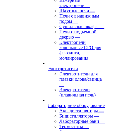
Камерные
электропечи
—
Шахтные печи
—
Печи с выдвижным
подом
—
Сушильные шкафы
—
Печи с подъемной
дверью
—
Электропечи
колпаковые СГО для
фьюзинга,
моллирования
Электротигели
Электротигели для
плавки олова/свинца
—
Электротигели
(плавильная печь)
Лабораторное оборудование
Аквадистилляторы
—
Бидистилляторы
—
Лабораторные бани
—
Термостаты
—