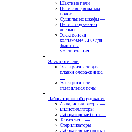
Шахтные печи
—
Печи с выдвижным
подом
—
Сушильные шкафы
—
Печи с подъемной
дверью
—
Электропечи
колпаковые СГО для
фьюзинга,
моллирования
Электротигели
Электротигели для
плавки олова/свинца
—
Электротигели
(плавильная печь)
Лабораторное оборудование
Аквадистилляторы
—
Бидистилляторы
—
Лабораторные бани
—
Термостаты
—
Стерилизаторы
—
Лабораторные плитки