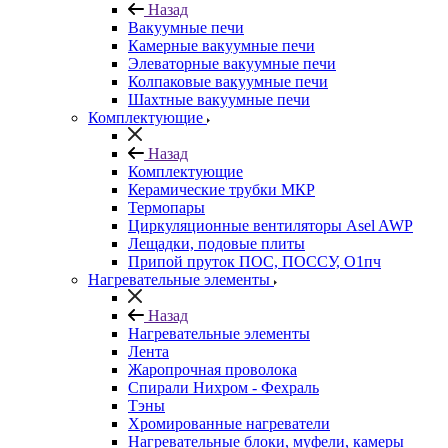
Назад
Вакуумные печи
Камерные вакуумные печи
Элеваторные вакуумные печи
Колпаковые вакуумные печи
Шахтные вакуумные печи
Комплектующие
Назад
Комплектующие
Керамические трубки МКР
Термопары
Циркуляционные вентиляторы Asel AWP
Лещадки, подовые плиты
Припой пруток ПОС, ПОССУ, О1пч
Нагревательные элементы
Назад
Нагревательные элементы
Лента
Жаропрочная проволока
Спирали Нихром - Фехраль
Тэны
Хромированные нагреватели
Нагревательные блоки, муфели, камеры