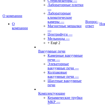
Стерилизаторы
—
Лабораторные плитки
—
Лабораторные
О компании
климатические
камеры
—
Вопрос-
О
Но
Магнитные мешалки
ответ
компании
—
Центрифуги
—
Мельницы
—
+ Ещё 2
Вакуумные печи
Камерные вакуумные
печи
—
Элеваторные
вакуумные печи
—
Колпаковые
вакуумные печи
—
Шахтные вакуумные
печи
Комплектующие
Керамические трубки
МКР
—