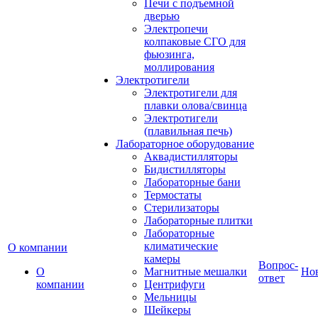
Печи с подъемной
дверью
Электропечи
колпаковые СГО для
фьюзинга,
моллирования
Электротигели
Электротигели для
плавки олова/свинца
Электротигели
(плавильная печь)
Лабораторное оборудование
Аквадистилляторы
Бидистилляторы
Лабораторные бани
Термостаты
Стерилизаторы
Лабораторные плитки
Лабораторные
климатические
О компании
камеры
Вопрос-
О
Магнитные мешалки
Но
ответ
компании
Центрифуги
Мельницы
Шейкеры