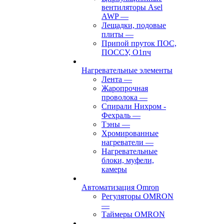
вентиляторы Asel
AWP
—
Лещадки, подовые
плиты
—
Припой пруток ПОС,
ПОССУ, О1пч
Нагревательные элементы
Лента
—
Жаропрочная
проволока
—
Спирали Нихром -
Фехраль
—
Тэны
—
Хромированные
нагреватели
—
Нагревательные
блоки, муфели,
камеры
Автоматизация Omron
Регуляторы OMRON
—
Таймеры OMRON