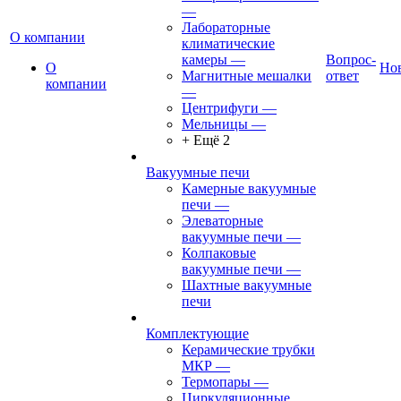
—
Лабораторные
О компании
климатические
камеры
—
Вопрос-
О
Но
Магнитные мешалки
ответ
компании
—
Центрифуги
—
Мельницы
—
+ Ещё 2
Вакуумные печи
Камерные вакуумные
печи
—
Элеваторные
вакуумные печи
—
Колпаковые
вакуумные печи
—
Шахтные вакуумные
печи
Комплектующие
Керамические трубки
МКР
—
Термопары
—
Циркуляционные