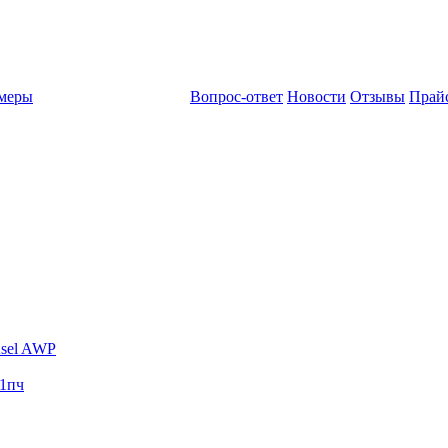
амеры
Вопрос-ответ
Новости
Отзывы
Прай
sel AWP
1пч