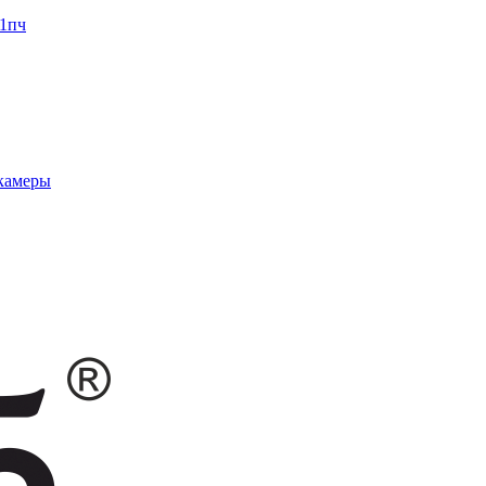
1пч
 камеры