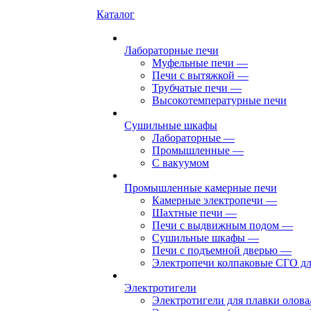
Каталог
Лабораторные печи
Муфельные печи
—
Печи с вытяжкой
—
Трубчатые печи
—
Высокотемпературные печи
Сушильные шкафы
Лабораторные
—
Промышленные
—
С вакуумом
Промышленные камерные печи
Камерные электропечи
—
Шахтные печи
—
Печи с выдвижным подом
—
Сушильные шкафы
—
Печи с подъемной дверью
—
Электропечи колпаковые СГО дл
Электротигели
Электротигели для плавки олова