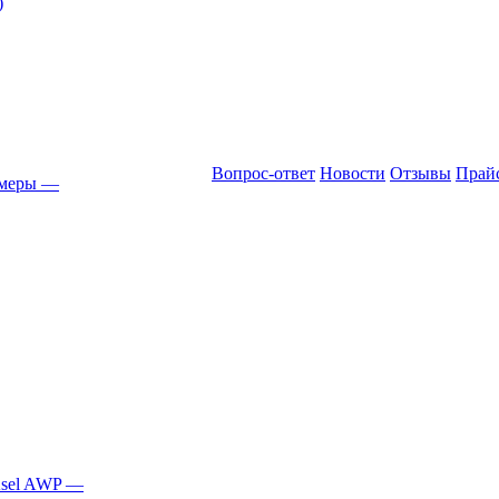
)
Вопрос-ответ
Новости
Отзывы
Прай
амеры
—
Asel AWP
—