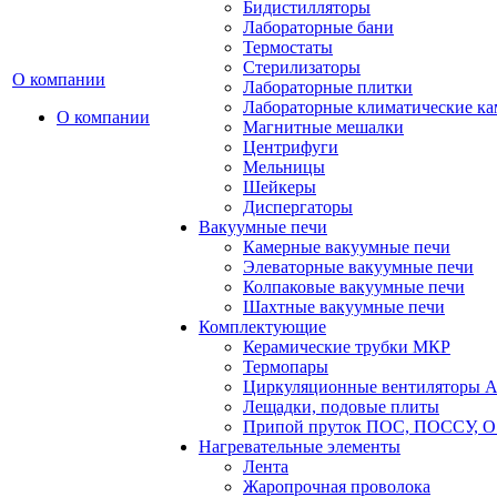
Бидистилляторы
Лабораторные бани
Термостаты
Стерилизаторы
О компании
Лабораторные плитки
Лабораторные климатические к
О компании
Магнитные мешалки
Центрифуги
Мельницы
Шейкеры
Диспергаторы
Вакуумные печи
Камерные вакуумные печи
Элеваторные вакуумные печи
Колпаковые вакуумные печи
Шахтные вакуумные печи
Комплектующие
Керамические трубки МКР
Термопары
Циркуляционные вентиляторы A
Лещадки, подовые плиты
Припой пруток ПОС, ПОССУ, О
Нагревательные элементы
Лента
Жаропрочная проволока