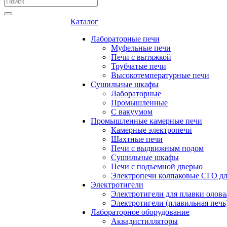
Каталог
Лабораторные печи
Муфельные печи
Печи с вытяжкой
Трубчатые печи
Высокотемпературные печи
Сушильные шкафы
Лабораторные
Промышленные
С вакуумом
Промышленные камерные печи
Камерные электропечи
Шахтные печи
Печи с выдвижным подом
Сушильные шкафы
Печи с подъемной дверью
Электропечи колпаковые СГО дл
Электротигели
Электротигели для плавки олова
Электротигели (плавильная печь
Лабораторное оборудование
Аквадистилляторы