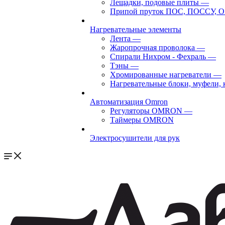
Лещадки, подовые плиты
—
Припой пруток ПОС, ПОССУ, О
Нагревательные элементы
Лента
—
Жаропрочная проволока
—
Спирали Нихром - Фехраль
—
Тэны
—
Хромированные нагреватели
—
Нагревательные блоки, муфели,
Автоматизация Omron
Регуляторы OMRON
—
Таймеры OMRON
Электросушители для рук