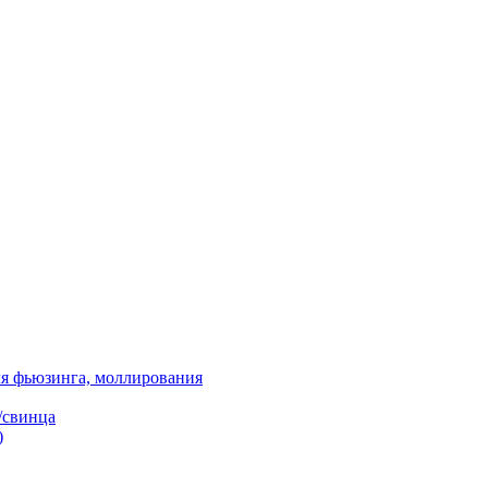
я фьюзинга, моллирования
/свинца
)