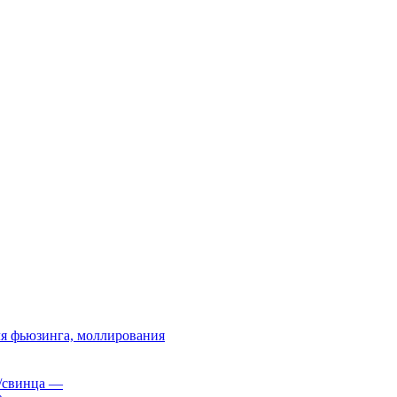
я фьюзинга, моллирования
/свинца
—