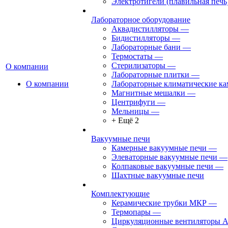
Электротигели (плавильная печь
Лабораторное оборудование
Аквадистилляторы
—
Бидистилляторы
—
Лабораторные бани
—
Термостаты
—
Стерилизаторы
—
О компании
Лабораторные плитки
—
О компании
Лабораторные климатические к
Магнитные мешалки
—
Центрифуги
—
Мельницы
—
+ Ещё 2
Вакуумные печи
Камерные вакуумные печи
—
Элеваторные вакуумные печи
—
Колпаковые вакуумные печи
—
Шахтные вакуумные печи
Комплектующие
Керамические трубки МКР
—
Термопары
—
Циркуляционные вентиляторы 