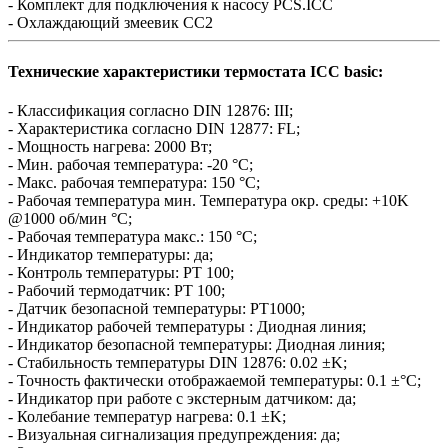
- Комплект для подключения к насосу PCS.ICC
- Охлаждающий змеевик CC2
Технические характеристики термостата ICC basic:
- Классификация согласно DIN 12876: III;
- Характеристика согласно DIN 12877: FL;
- Мощность нагрева: 2000 Вт;
- Мин. рабочая температура: -20 °C;
- Макс. рабочая температура: 150 °C;
- Рабочая температура мин. Температура окр. среды: +10K
@1000 об/мин °C;
- Рабочая температура макс.: 150 °C;
- Индикатор температуры: да;
- Контроль температуры: PT 100;
- Рабочий термодатчик: PT 100;
- Датчик безопасной температуры: PT1000;
- Индикатор рабочей температуры : Диодная линия;
- Индикатор безопасной температуры: Диодная линия;
- Стабильность температуры DIN 12876: 0.02 ±K;
- Точность фактически отображаемой температуры: 0.1 ±°C;
- Индикатор при работе с экстерным датчиком: да;
- Колебание температур нагрева: 0.1 ±K;
- Визуальная сигнализация предупреждения: да;