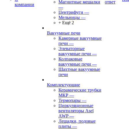
Магнитные мешалки
ответ
компании
—
Центрифуги
—
Мельницы
—
+ Ещё 2
Вакуумные печи
Камерные вакуумные
печи
—
Элеваторные
вакуумные печи
—
Колпаковые
вакуумные печи
—
Шахтные вакуумные
печи
Комплектующие
Керамические трубки
МКР
—
Термопары
—
Циркуляционные
вентиляторы Asel
AWP
—
Лещадки, подовые
плиты
—