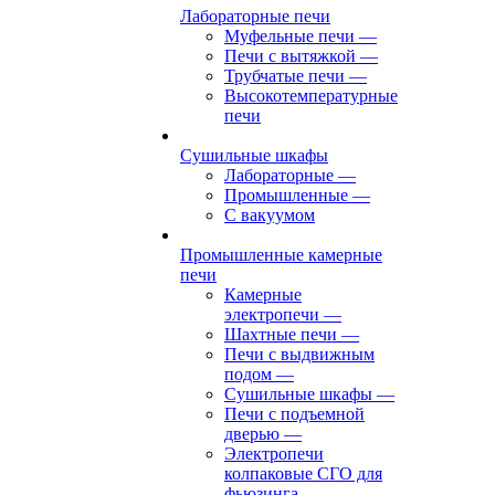
Лабораторные печи
Муфельные печи
—
Печи с вытяжкой
—
Трубчатые печи
—
Высокотемпературные
печи
Сушильные шкафы
Лабораторные
—
Промышленные
—
С вакуумом
Промышленные камерные
печи
Камерные
электропечи
—
Шахтные печи
—
Печи с выдвижным
подом
—
Сушильные шкафы
—
Печи с подъемной
дверью
—
Электропечи
колпаковые СГО для
фьюзинга,