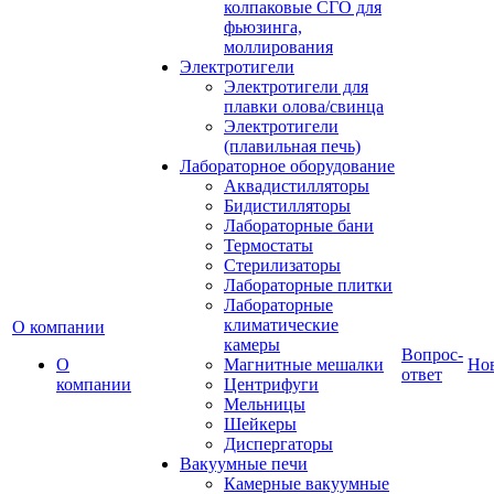
колпаковые СГО для
фьюзинга,
моллирования
Электротигели
Электротигели для
плавки олова/свинца
Электротигели
(плавильная печь)
Лабораторное оборудование
Аквадистилляторы
Бидистилляторы
Лабораторные бани
Термостаты
Стерилизаторы
Лабораторные плитки
Лабораторные
климатические
О компании
камеры
Вопрос-
О
Магнитные мешалки
Но
ответ
компании
Центрифуги
Мельницы
Шейкеры
Диспергаторы
Вакуумные печи
Камерные вакуумные