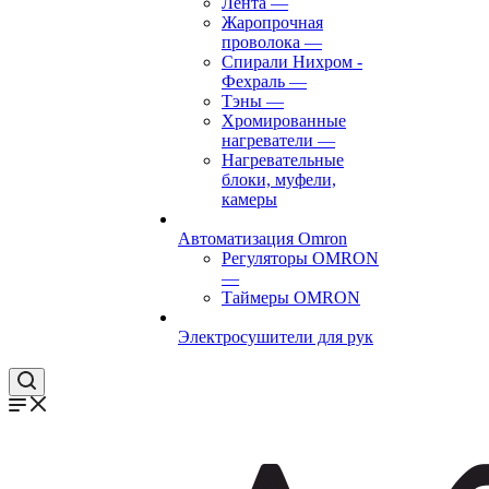
Лента
—
Жаропрочная
проволока
—
Спирали Нихром -
Фехраль
—
Тэны
—
Хромированные
нагреватели
—
Нагревательные
блоки, муфели,
камеры
Автоматизация Omron
Регуляторы OMRON
—
Таймеры OMRON
Электросушители для рук