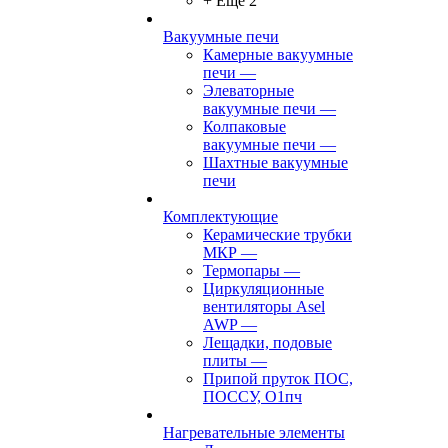
+ Ещё 2
Вакуумные печи
Камерные вакуумные
печи
—
Элеваторные
вакуумные печи
—
Колпаковые
вакуумные печи
—
Шахтные вакуумные
печи
Комплектующие
Керамические трубки
МКР
—
Термопары
—
Циркуляционные
вентиляторы Asel
AWP
—
Лещадки, подовые
плиты
—
Припой пруток ПОС,
ПОССУ, О1пч
Нагревательные элементы