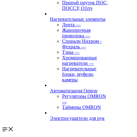
Припой пруток ПОС,
ПОССУ, О1пч
Нагревательные элементы
Лента
—
Жаропрочная
проволока
—
Спирали Нихром -
Фехраль
—
Тэны
—
Хромированные
нагреватели
—
Нагревательные
блоки, муфели,
камеры
Автоматизация Omron
Регуляторы OMRON
—
Таймеры OMRON
Электросушители для рук