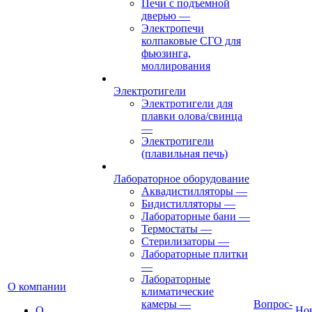
Печи с подъемной
дверью
—
Электропечи
колпаковые СГО для
фьюзинга,
моллирования
Электротигели
Электротигели для
плавки олова/свинца
—
Электротигели
(плавильная печь)
Лабораторное оборудование
Аквадистилляторы
—
Бидистилляторы
—
Лабораторные бани
—
Термостаты
—
Стерилизаторы
—
Лабораторные плитки
—
Лабораторные
О компании
климатические
камеры
—
Вопрос-
О
Но