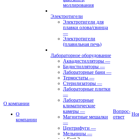
моллирования
Электротигели
Электротигели для
плавки олова/свинца
—
Электротигели
(плавильная печь)
Лабораторное оборудование
Аквадистилляторы
—
Бидистилляторы
—
Лабораторные бани
—
Термостаты
—
Стерилизаторы
—
Лабораторные плитки
—
Лабораторные
О компании
климатические
камеры
—
Вопрос-
О
Но
Магнитные мешалки
ответ
компании
—
Центрифуги
—
Мельницы
—