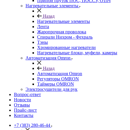
Припой пруток ПОС, ПОССУ, О1пч
Нагревательные элементы
Назад
Нагревательные элементы
Лента
Жаропрочная проволока
Спирали Нихром - Фехраль
Тэны
Хромированные нагреватели
Нагревательные блоки, муфели, камеры
Автоматизация Omron
Назад
Автоматизация Omron
Регуляторы OMRON
Таймеры OMRON
Электросушители для рук
Вопрос-ответ
Новости
Отзывы
Прайс-лист
Контакты
+7 (383) 280-46-44