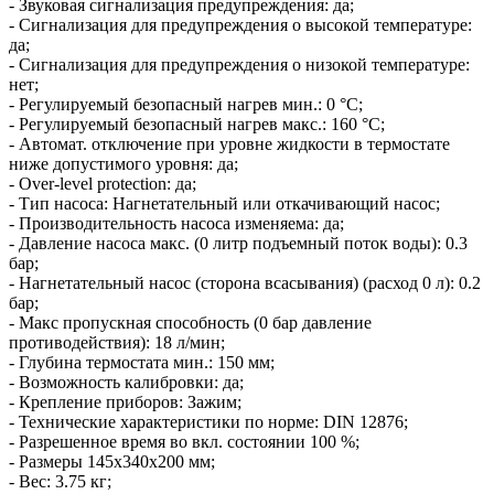
- Звуковая сигнализация предупреждения: да;
- Сигнализация для предупреждения о высокой температуре:
да;
- Сигнализация для предупреждения о низокой температуре:
нет;
- Регулируемый безопасный нагрев мин.: 0 °C;
- Регулируемый безопасный нагрев макс.: 160 °C;
- Автомат. отключение при уровне жидкости в термостате
ниже допустимого уровня: да;
- Over-level protection: да;
- Тип насоса: Нагнетательный или откачивающий насос;
- Производительность насоса изменяема: да;
- Давление насоса макс. (0 литр подъемный поток воды): 0.3
бар;
- Нагнетательный насос (сторона всасывания) (расход 0 л): 0.2
бар;
- Макс пропускная способность (0 бар давление
противодействия): 18 л/мин;
- Глубина термостата мин.: 150 мм;
- Возможность калибровки: да;
- Крепление приборов: Зажим;
- Технические характеристики по норме: DIN 12876;
- Разрешенное время во вкл. состоянии 100 %;
- Размеры 145x340x200 мм;
- Вес: 3.75 кг;