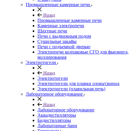
Промышленные камерные печи
Назад
Промышленные камерные печи
Камерные электропечи
Шахтные печи
Печи с выдвижным подом
Сушильные шкафы
Печи с подъемной дверью
Электропечи колпаковые СГО для фьюзинга,
моллирования
Электротигели
Назад
Электротигели
Электротигели для плавки олова/свинца
Электротигели (плавильная печь)
Лабораторное оборудование
Назад
Лабораторное оборудование
Аквадистилляторы
Бидистилляторы
Лабораторные бани
Термостаты