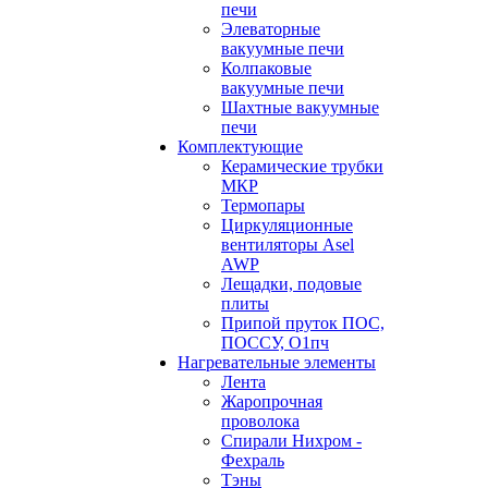
печи
Элеваторные
вакуумные печи
Колпаковые
вакуумные печи
Шахтные вакуумные
печи
Комплектующие
Керамические трубки
МКР
Термопары
Циркуляционные
вентиляторы Asel
AWP
Лещадки, подовые
плиты
Припой пруток ПОС,
ПОССУ, О1пч
Нагревательные элементы
Лента
Жаропрочная
проволока
Спирали Нихром -
Фехраль
Тэны